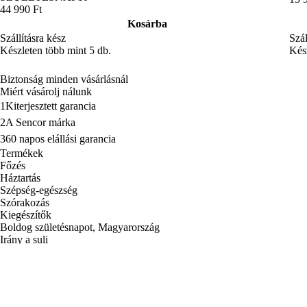
44 990 Ft
Kosárba
Szál
Szállításra kész
Kész
Készleten több mint 5 db.
Biztonság minden vásárlásnál
Miért vásárolj nálunk
1
Kiterjesztett garancia
2
A Sencor márka
3
60 napos elállási garancia
Termékek
Főzés
Háztartás
Szépség-egészség
Szórakozás
Kiegészítők
Boldog születésnapot, Magyarország
Irány a suli
Fedezd fel a Sencort
Rendelés követése
Tartozékok és alkatrészek
GYIK – Gyakran Ismételt Kérdések
Hírlevél