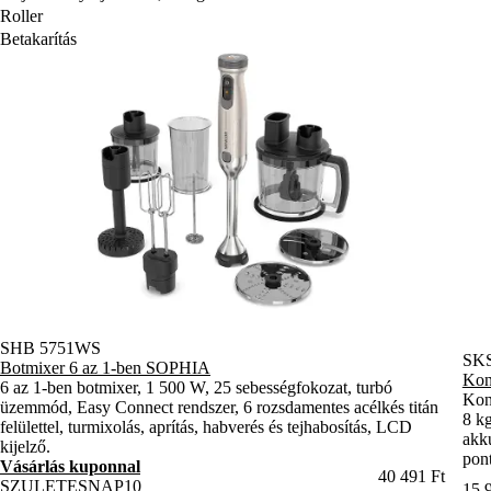
Roller
Betakarítás
SHB 5751WS
SK
Botmixer 6 az 1-ben SOPHIA
Kon
6 az 1-ben botmixer, 1 500 W, 25 sebességfokozat, turbó
Kon
üzemmód, Easy Connect rendszer, 6 rozsdamentes acélkés titán
8 k
felülettel, turmixolás, aprítás, habverés és tejhabosítás, LCD
akku
kijelző.
pont
Vásárlás kuponnal
40 491 Ft
SZULETESNAP10
15 