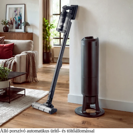
Álló porszívó automatikus ürítő- és töltőállomással