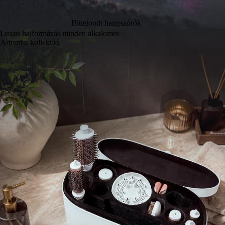
Bluetooth hangszórók
Luxus hajformázás minden alkalomra
Artemiss kollekció