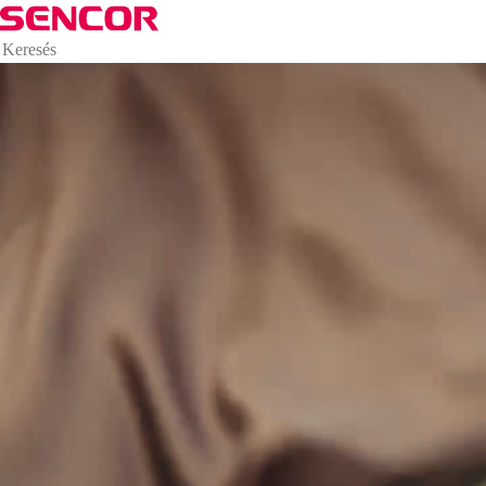
Konyhai készülékek, elektronikai cikkek és okos termékek