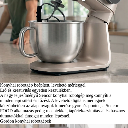
Konyhai robotgép beépített, levehető mérleggel
Erő és kreativitás egyetlen készülékben.
A nagy teljesítményű Sencor konyhai robotgép megkönnyíti a
mindennapi sütést és főzést. A levehető digitális mérlegnek
köszönhetően az alapanyagok kimérése gyors és pontos, a Sencor
FOOD alkalmazás pedig receptekkel, tápérték-számítással és hasznos
útmutatókkal támogat minden lépésnél.
Gordon konyhai robotgépek