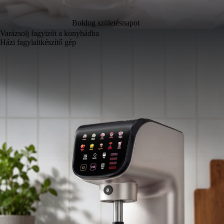
Boldog születésnapot
Varázsolj fagyizót a konyhádba
Házi fagylaltkészítő gép