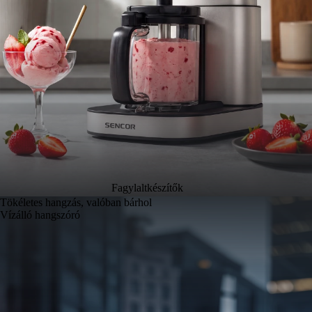
Fagylaltkészítők
Tökéletes hangzás, valóban bárhol
Vízálló hangszóró