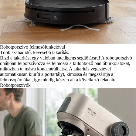
Robotporszívó felmosófunkcióval
Több szabadidő, kevesebb takarítás.
Bízd a takarítást egy valóban intelligens segítőtársra! A robotporszívó
önállóan felporszívózza és felmossa a különböző padlóburkolatokat,
miközben te másra koncentrálhatsz. A takarítás végeztével
automatikusan kiüríti a portartályt, kimossa és megszárítja a
felmosópárnákat, így mindig készen áll a következő feladatra.
Robotporszívók