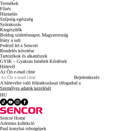
Termékek
Főzés
Háztartás
Szépség-egészség
Szórakozás
Kiegészítők
Boldog születésnapot, Magyarország
Irány a suli
Fedezd fel a Sencort
Rendelés követése
Tartozékok és alkatrészek
GYIK – Gyakran Ismételt Kérdések
Hírlevél
Az Ön e-mail címe
Bejelentkezés
A hírlevélre való feliratkozással elfogadod a
Személyes adatok kezelését
HU
Sencor Home
Artemiss kollekció
Paul konyhai robotgépek