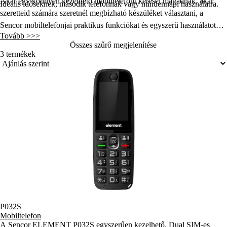
Akár egy könnyen kezelhető mobiltelefont keresel magadnak, akár
Ideális időseknek, második telefonnak vagy mindennapi használatra.
szeretteid számára szeretnél megbízható készüléket választani, a
Sencor mobiltelefonjai
praktikus funkciókat és egyszerű használatot
Tovább >>>
kínálnak. Válaszd ki az igényeidhez legjobban illő modellt, és élvezd a
Összes szűrő megjelenítése
gondtalan kapcsolattartást minden nap.
3 termékek
P032S
Mobiltelefon
A Sencor ELEMENT P032S egyszerűen kezelhető, Dual SIM-es