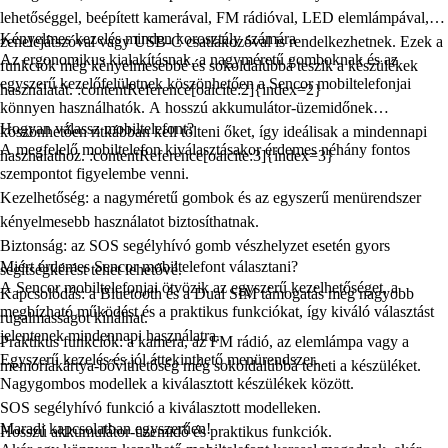
lehetőséggel, beépített kamerával, FM rádióval, LED elemlámpával,
Kényelmes kezelés minden korosztály számára
zenelejátszóval vagy USB-C csatlakozóval is rendelkezhetnek. Ezek a
Az ergonomikus kialakításnak, a nagyméretű gomboknak és az
funkciók még kényelmesebbé és sokoldalúbbá teszik a készülékek
egyszerű kezelőfelületnek köszönhetően a
Sencor mobiltelefonjai
használatát. :contentReference[oaicite:2]{index=2}
könnyen használhatók. A hosszú akkumulátor-üzemidőnek
Hogyan válassz mobiltelefont?
köszönhetően ritkábban kell tölteni őket, így ideálisak a mindennapi
A megfelelő mobiltelefon kiválasztásakor érdemes néhány fontos
használathoz. :contentReference[oaicite:3]{index=3}
szempontot figyelembe venni.
Kezelhetőség:
a nagyméretű gombok és az egyszerű menürendszer
kényelmesebb használatot biztosíthatnak.
Biztonság:
az SOS segélyhívó gomb vészhelyzet esetén gyors
Miért érdemes Sencor mobiltelefont választani?
segítségkérést tehet lehetővé.
A
Sencor mobiltelefonjai
ötvözik az egyszerű kezelhetőséget, a
Kapcsolódás:
a Bluetooth és a Dual SIM támogatás még nagyobb
megbízható működést és a praktikus funkciókat, így kiváló választást
rugalmasságot kínálhat.
jelentenek mindennapi használatra.
Praktikus funkciók:
a kamera, az FM rádió, az elemlámpa vagy a
Egyszerű kezelés és jól áttekinthető menürendszer.
memóriakártya-bővíthetőség még sokoldalúbbá teheti a készüléket.
Nagygombos modellek a kiválasztott készülékek között.
SOS segélyhívó funkció a kiválasztott modelleken.
Maradj kapcsolatban egyszerűen!
Hosszú akkumulátor-üzemidő és praktikus funkciók.