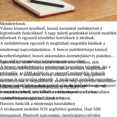
Mobiltelefonok
Válassz könnyen kezelhető, hosszú üzemidejű mobiltelefont a
legfontosabb funkciókkal! A nagy méretű gombokkal készült modellek
időseknek és egyszerű készüléket keresőknek is ideálisak.
A mobiltelefonok egyszerű és megbízható megoldást kínálnak a
mindennapi kapcsolattartáshoz. A
Sencor mobiltelefonjai
könnyű
kezelhetőségükkel, hosszú akkumulátor-üzemidejükkel és praktikus
Egyszerű kommunikáció kompromisszumok nélkül
funkcióikkal ideális választást jelentenek azok számára, akik
A
Sencor mobiltelefonjai
a mindennapi használatra készültek, így a
elsősorban telefonálásra és üzenetküldésre keresnek megbízható
telefonálás, az SMS-küldés és az alapvető multimédiás funkciók
készüléket. A kínálatban idősek számára tervezett, nagygombos
gyorsan és egyszerűen elérhetők. A kiválasztott modellek nagyméretű
mobiltelefonok is megtalálhatók, amelyek még egyszerűbb használatot
billentyűzettel, jól olvasható kijelzővel és áttekinthető menürendszerrel
Legyen szó idősebb családtagokról, második telefonról vagy egy
biztosítanak. :contentReference[oaicite:0]{index=0}
is rendelkezhetnek, ami különösen kényelmessé teszi a használatot.
könnyen kezelhető készülékről a mindennapokra, a Sencor
:contentReference[oaicite:1]{index=1}
mobiltelefonjai megbízható társak lehetnek.
Hasznos funkciók a mindennapi használathoz
A kiválasztott modellek SOS segélyhívó gombbal, Dual SIM
támogatással, Bluetooth kapcsolattal, memóriakártya-bővítési