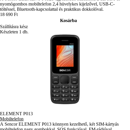
nyomógombos mobiltelefon 2,4 hüvelykes kijelzővel, USB-C-
töltéssel, Bluetooth-kapcsolattal és praktikus dokkolóval.
18 690 Ft
Kosárba
Szállításra kész
Készleten 1 db.
ELEMENT P013
Mobiltelefon
A Sencor ELEMENT P013 könnyen kezelhető, két SIM-kártyás
mobiltelefon nagy gombokkal, SOS funkcióval, FM-rádióval,