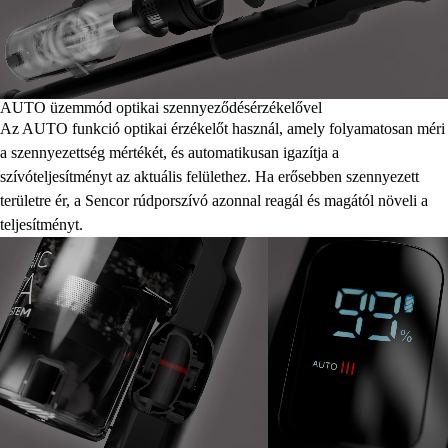
AUTO üzemmód optikai szennyeződésérzékelővel
Az AUTO funkció optikai érzékelőt használ, amely folyamatosan méri
a szennyezettség mértékét, és automatikusan igazítja a
szívóteljesítményt az aktuális felülethez. Ha erősebben szennyezett
területre ér, a Sencor rúdporszívó azonnal reagál és magától növeli a
teljesítményt.