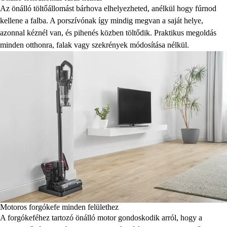
Az önálló töltőállomást bárhova elhelyezheted, anélkül hogy fúrnod
kellene a falba. A porszívónak így mindig megvan a saját helye,
azonnal kéznél van, és pihenés közben töltődik. Praktikus megoldás
minden otthonra, falak vagy szekrények módosítása nélkül.
Motoros forgókefe minden felülethez
A forgókeféhez tartozó önálló motor gondoskodik arról, hogy a