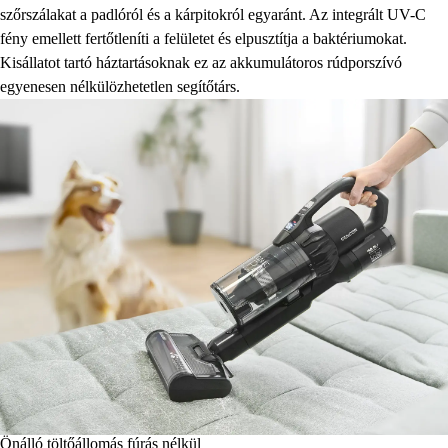
szőrszálakat a padlóról és a kárpitokról egyaránt. Az integrált UV-C
fény emellett fertőtleníti a felületet és elpusztítja a baktériumokat.
Kisállatot tartó háztartásoknak ez az akkumulátoros rúdporszívó
egyenesen nélkülözhetetlen segítőtárs.
Önálló töltőállomás fúrás nélkül