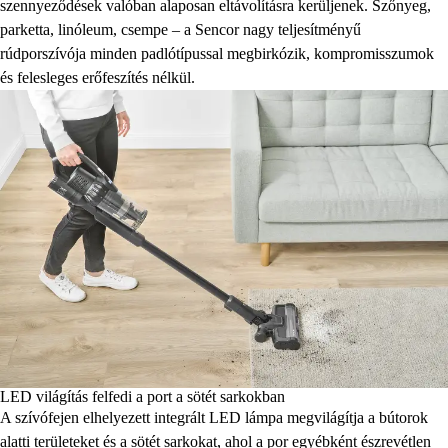
szennyeződések valóban alaposan eltávolításra kerüljenek. Szőnyeg,
parketta, linóleum, csempe – a Sencor nagy teljesítményű
rúdporszívója minden padlótípussal megbirkózik, kompromisszumok
és felesleges erőfeszítés nélkül.
LED világítás felfedi a port a sötét sarkokban
A szívófejen elhelyezett integrált LED lámpa megvilágítja a bútorok
alatti területeket és a sötét sarkokat, ahol a por egyébként észrevétlen