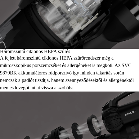
Háromszintű ciklonos HEPA szűrés
A fejlett háromszintű ciklonos HEPA szűrőrendszer még a
mikroszkopikus porszemcséket és allergéneket is megköti. Az SVC
9879BK akkumulátoros rúdporszívó így minden takarítás során
nemcsak a padlót tisztítja, hanem szennyeződésektől és allergénektől
mentes levegőt juttat vissza a szobába.