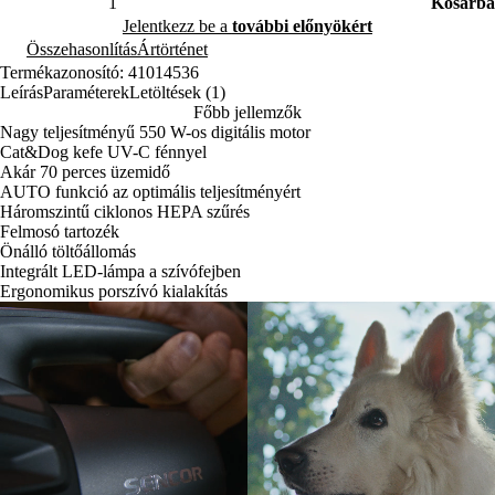
Kosárba
Jelentkezz be a
további előnyökért
Összehasonlítás
Ártörténet
Termékazonosító: 41014536
Leírás
Paraméterek
Letöltések (1)
Főbb jellemzők
Nagy teljesítményű 550 W-os digitális motor
Cat&Dog kefe UV-C fénnyel
Akár 70 perces üzemidő
AUTO funkció az optimális teljesítményért
Háromszintű ciklonos HEPA szűrés
Felmosó tartozék
Önálló töltőállomás
Integrált LED-lámpa a szívófejben
Ergonomikus porszívó kialakítás