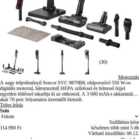
(30)
Megosztás
A nagy teljesítményű Sencor SVC 9879BK rúdporszívó 550 W-os
digitális motorral, háromszintű HEPA szűréssel és felmosó fejjel
egyetlen töltéssel takarítja ki az otthonod. A 3 000 mAh-s akkumulátor
akár 70 perc folyamatos üzemidőt biztosít.
Teljes leírás
Szín
Szállításra kész
114 990 Ft
készleten több mint 5 db
Várható kiszállítás: 08.12.