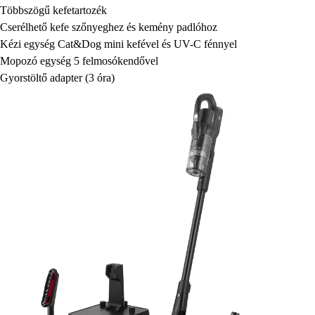
Többszögű kefetartozék
Cserélhető kefe szőnyeghez és kemény padlóhoz
Kézi egység Cat&Dog mini kefével és UV-C fénnyel
Mopozó egység 5 felmosókendővel
Gyorstöltő adapter (3 óra)