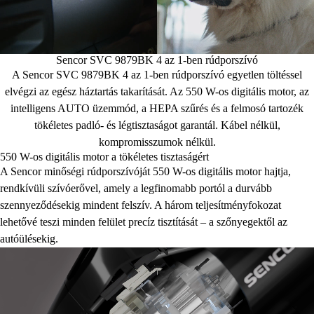
Sencor SVC 9879BK 4 az 1-ben rúdporszívó
A Sencor SVC 9879BK 4 az 1-ben rúdporszívó egyetlen töltéssel
elvégzi az egész háztartás takarítását. Az 550 W-os digitális motor, az
intelligens AUTO üzemmód, a HEPA szűrés és a felmosó tartozék
tökéletes padló- és légtisztaságot garantál. Kábel nélkül,
kompromisszumok nélkül.
550 W-os digitális motor a tökéletes tisztaságért
A Sencor minőségi rúdporszívóját 550 W-os digitális motor hajtja,
rendkívüli szívóerővel, amely a legfinomabb portól a durvább
szennyeződésekig mindent felszív. A három teljesítményfokozat
lehetővé teszi minden felület precíz tisztítását – a szőnyegektől az
autóülésekig.