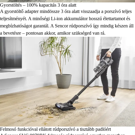
Gyorstöltés – 100% kapacitás 3 óra alatt
A gyorstöltő adapter mindössze 3 óra alatt visszaadja a porszívó teljes
teljesítményét. A minőségi Li-ion akkumulátor hosszú élettartamot és
megbízhatóságot garantál. A Sencor rúdporszívó így mindig készen áll
a bevetésre – pontosan akkor, amikor szükséged van rá.
Felmosó funkcióval ellátott rúdporszívó a tisztább padlóért