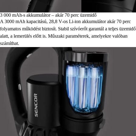
3 000 mAh-s akkumulátor – akár 70 perc üzemidő
A 3000 mAh kapacitású, 28,8 V-os Li-ion akkumulátor akár 70 perc
folyamatos működést biztosít. Stabil szívóerőt garantál a teljes üzemidő
alatt, a lemerülés előtt is. Műszaki paraméterek, amelyekre valóban
számíthat.