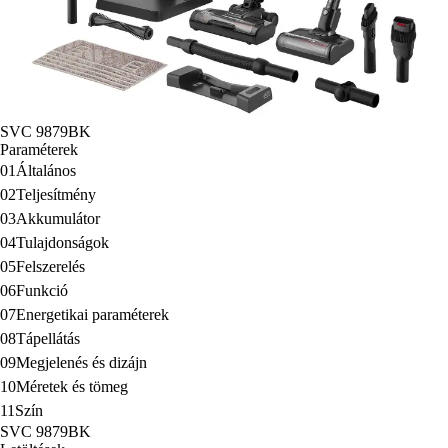
SVC 9879BK
Paraméterek
01
Általános
02
Teljesítmény
03
Akkumulátor
04
Tulajdonságok
05
Felszerelés
06
Funkció
07
Energetikai paraméterek
08
Tápellátás
09
Megjelenés és dizájn
10
Méretek és tömeg
11
Szín
SVC 9879BK