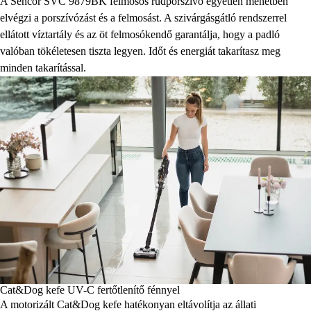
A Sencor SVC 9879BK felmosós rúdporszívó egyetlen menetben
elvégzi a porszívózást és a felmosást. A szivárgásgátló rendszerrel
ellátott víztartály és az öt felmosókendő garantálja, hogy a padló
valóban tökéletesen tiszta legyen. Időt és energiát takarítasz meg
minden takarítással.
Cat&Dog kefe UV-C fertőtlenítő fénnyel
A motorizált Cat&Dog kefe hatékonyan eltávolítja az állati