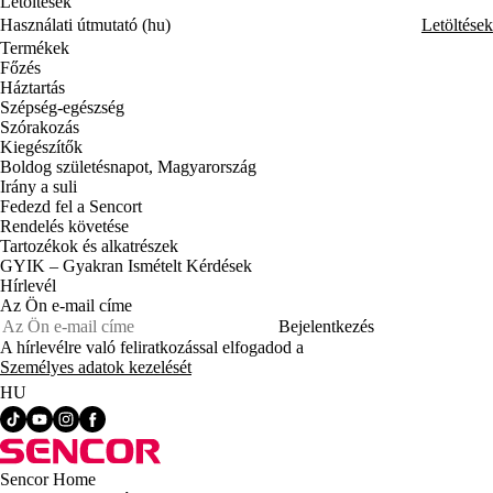
Letöltések
Használati útmutató (hu)
Letöltések
Termékek
Főzés
Háztartás
Szépség-egészség
Szórakozás
Kiegészítők
Boldog születésnapot, Magyarország
Irány a suli
Fedezd fel a Sencort
Rendelés követése
Tartozékok és alkatrészek
GYIK – Gyakran Ismételt Kérdések
Hírlevél
Az Ön e-mail címe
Bejelentkezés
A hírlevélre való feliratkozással elfogadod a
Személyes adatok kezelését
HU
Sencor Home