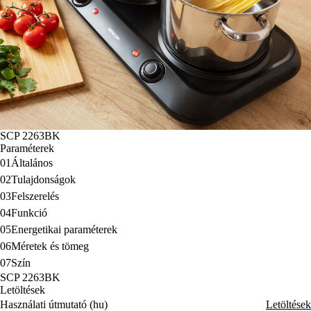
SCP 2263BK
Paraméterek
01
Általános
02
Tulajdonságok
03
Felszerelés
04
Funkció
05
Energetikai paraméterek
06
Méretek és tömeg
07
Szín
SCP 2263BK
Letöltések
Használati útmutató (hu)
Letöltések