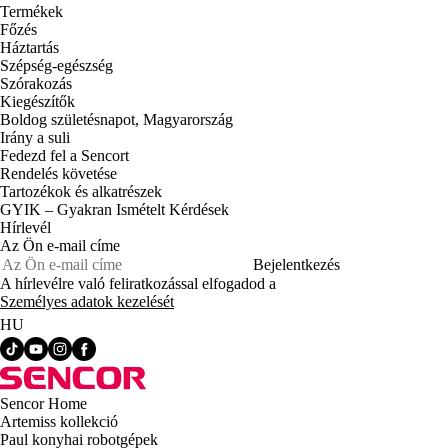
Termékek
Főzés
Háztartás
Szépség-egészség
Szórakozás
Kiegészítők
Boldog születésnapot, Magyarország
Irány a suli
Fedezd fel a Sencort
Rendelés követése
Tartozékok és alkatrészek
GYIK – Gyakran Ismételt Kérdések
Hírlevél
Az Ön e-mail címe
Bejelentkezés
A hírlevélre való feliratkozással elfogadod a
Személyes adatok kezelését
HU
Sencor Home
Artemiss kollekció
Paul konyhai robotgépek