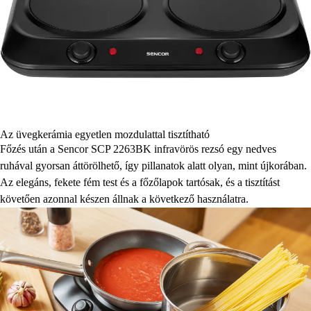
Az üvegkerámia egyetlen mozdulattal tisztítható
Főzés után a Sencor SCP 2263BK infravörös rezsó egy nedves
ruhával gyorsan áttörölhető, így pillanatok alatt olyan, mint újkorában.
Az elegáns, fekete fém test és a főzőlapok tartósak, és a tisztítást
követően azonnal készen állnak a következő használatra.