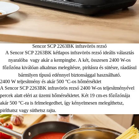
Sencor SCP 2263BK infravörös rezsó
A Sencor SCP 2263BK kétlapos infravörös rezsó ideális választás
nyaralóba vagy akár a kempingbe. A két, összesen 2400 W-os
főzőzóna kiválóan alkalmas melegítésre, pirításra és sütésre, ráadásul
bármilyen típusú edénnyel biztonsággal használható.
2400 W teljesítmény és akár 500 °C-os hőmérséklet
A Sencor SCP 2263BK infravörös rezsó 2400 W-os teljesítményével
percek alatt eléri az üzemi hőmérsékletet. Két 19 cm-es főzőzónája
akár 500 °C-ra is felmelegedhet, így kényelmesen melegíthetsz,
piríthatsz vagy süthetsz rajta.