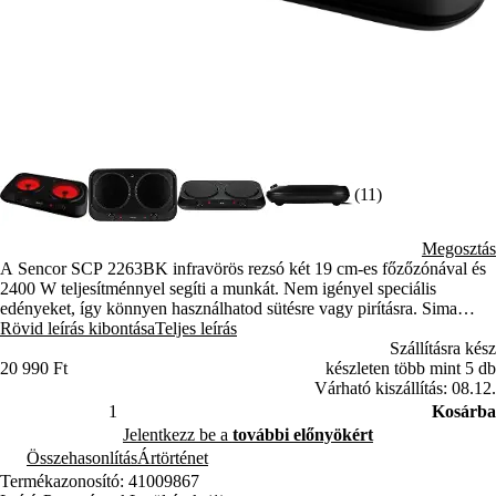
(11)
Megosztás
A Sencor SCP 2263BK infravörös rezsó két 19 cm-es főzőzónával és
2400 W teljesítménnyel segíti a munkát. Nem igényel speciális
edényeket, így könnyen használhatod sütésre vagy pirításra. Sima
üvegkerámia felülete pedig egy mozdulattal, nedves ruhával tisztítható.
Rövid leírás kibontása
Teljes leírás
Szállításra kész
20 990 Ft
készleten több mint 5 db
Várható kiszállítás: 08.12.
Kosárba
Jelentkezz be a
további előnyökért
Összehasonlítás
Ártörténet
Termékazonosító: 41009867