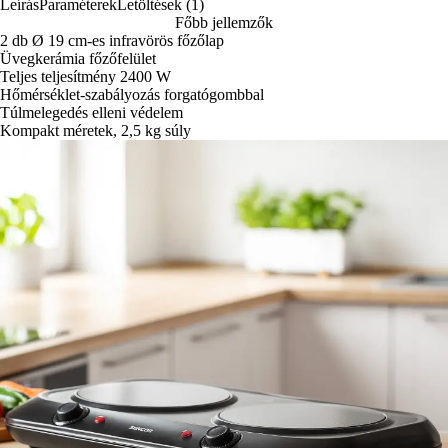
Leírás
Paraméterek
Letöltések (1)
Főbb jellemzők
2 db Ø 19 cm-es infravörös főzőlap
Üvegkerámia főzőfelület
Teljes teljesítmény 2400 W
Hőmérséklet-szabályozás forgatógombbal
Túlmelegedés elleni védelem
Kompakt méretek, 2,5 kg súly