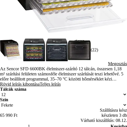
(22)
Megosztás
Az Sencor SFD 6600BK élelmiszer-szárító 12 tálcán, összesen 1,18
m² szárítási felületen számosféle élelmiszer szárítását teszi lehetővé. 5
előre beállított programmal, 35–70 °C közötti hőmérséklet kézi
beállításával, valamint vízszintes légáramlásos technológiával
Rövid leírás kibontása
Teljes leírás
rendelkezik, amely egyenletes szárítást biztosít anélkül, hogy a tálcákat
Tálcák száma
át kellene rendezni.
Szín
Szállításra kész
65 990 Ft
készleten 3 db
Várható kiszállítás: 08.12.
Kosárba