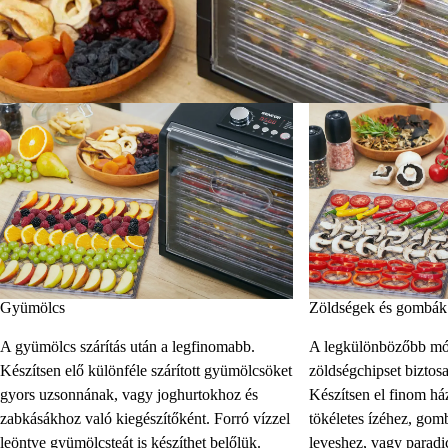
Gyümölcs
Zöldségek és gombák
A gyümölcs szárítás után a legfinomabb.
A legkülönbözőbb mód
Készítsen elő különféle szárított gyümölcsöket
zöldségchipset biztos
gyors uzsonnának, vagy joghurtokhoz és
Készítsen el finom ház
zabkásákhoz való kiegészítőként. Forró vízzel
tökéletes ízéhez, gomb
leöntve gyümölcsteát is készíthet belőlük.
leveshez, vagy paradi