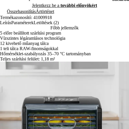
Jelentkezz be a
további előnyökért
Összehasonlítás
Ártörténet
Termékazonosító: 41009918
Leírás
Paraméterek
Letöltések (2)
Főbb jellemzők
5 előre beállított szárítási program
Vízszintes légáramlásos technológia
12 kivehető műanyag tálca
1 teli tálca RAW-finomságokkal
Hőmérséklet-szabályozás 35–70 °C tartományban
Teljes szárítási felület: 1,18 m²