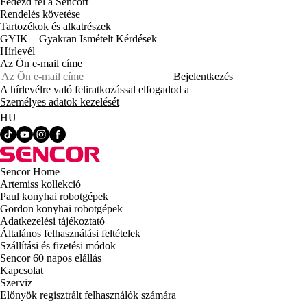
Fedezd fel a Sencort
Rendelés követése
Tartozékok és alkatrészek
GYIK – Gyakran Ismételt Kérdések
Hírlevél
Az Ön e-mail címe
Bejelentkezés
A hírlevélre való feliratkozással elfogadod a
Személyes adatok kezelését
HU
Sencor Home
Artemiss kollekció
Paul konyhai robotgépek
Gordon konyhai robotgépek
Adatkezelési tájékoztató
Általános felhasználási feltételek
Szállítási és fizetési módok
Sencor 60 napos elállás
Kapcsolat
Szerviz
Előnyök regisztrált felhasználók számára