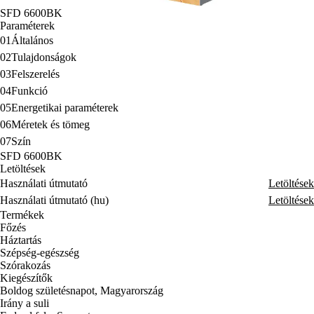
SFD 6600BK
Paraméterek
01
Általános
02
Tulajdonságok
03
Felszerelés
04
Funkció
05
Energetikai paraméterek
06
Méretek és tömeg
07
Szín
SFD 6600BK
Letöltések
Használati útmutató
Letöltések
Használati útmutató (hu)
Letöltések
Termékek
Főzés
Háztartás
Szépség-egészség
Szórakozás
Kiegészítők
Boldog születésnapot, Magyarország
Irány a suli