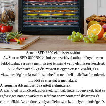
Sencor SFD 6600 élelmiszer-szárító
Az Sencor SFD 6600BK élelmiszer-szárítóval otthon kényelmesen
feldolgozhatja a nagy mennyiségű terményt vagy élelmiszer-készletet.
A 12 tálcán akár 6 kg élelmiszert is egyenletesen kiszárít, és a
vízszintes légáramlásnak köszönhetően nem kell a tálcákat átrendezni.
Így időt és energiát is megtakarít.
A legmagasabb minőségű szárított élelmiszerek
A szárítóval gyümölcsöt, zöldséget, gombát, fűszernövényeket, húst és
egészséges harapnivalókat is száríthat hozzáadott tartósítószerek és
cukor nélkül. Az eredmény: olyan élelmiszerek, amelyek minőségét és