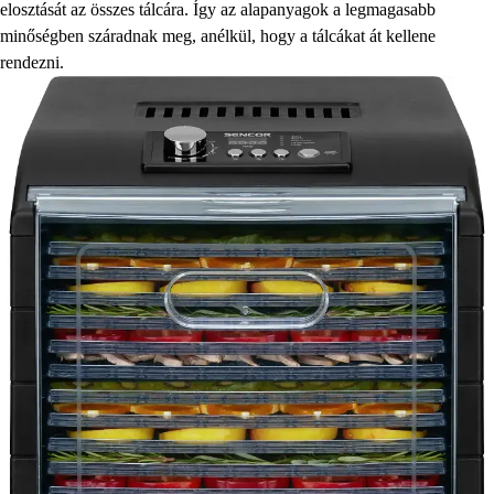
elosztását az összes tálcára. Így az alapanyagok a legmagasabb
minőségben száradnak meg, anélkül, hogy a tálcákat át kellene
rendezni.