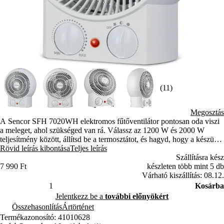
(11)
Megosztás
A Sencor SFH 7020WH elektromos fűtőventilátor pontosan oda viszi
a meleget, ahol szükséged van rá. Válassz az 1200 W és 2000 W
teljesítmény között, állítsd be a termosztátot, és hagyd, hogy a készülék
dolgozzon. Nyáron klasszikus, hideg levegőt fújó ventilátorként is
Rövid leírás kibontása
Teljes leírás
használható.
Szállításra kész
7 990 Ft
készleten több mint 5 db
Várható kiszállítás: 08.12.
Kosárba
Jelentkezz be a
további előnyökért
Összehasonlítás
Ártörténet
Termékazonosító: 41010628