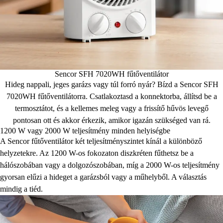
Sencor SFH 7020WH fűtőventilátor
Hideg nappali, jeges garázs vagy túl forró nyár? Bízd a Sencor SFH
7020WH fűtőventilátorra. Csatlakoztasd a konnektorba, állítsd be a
termosztátot, és a kellemes meleg vagy a frissítő hűvös levegő
pontosan ott és akkor érkezik, amikor igazán szükséged van rá.
1200 W vagy 2000 W teljesítmény minden helyiségbe
A Sencor fűtőventilátor két teljesítményszintet kínál a különböző
helyzetekre. Az 1200 W-os fokozaton diszkréten fűthetsz be a
hálószobában vagy a dolgozószobában, míg a 2000 W-os teljesítmény
gyorsan elűzi a hideget a garázsból vagy a műhelyből. A választás
mindig a tiéd.