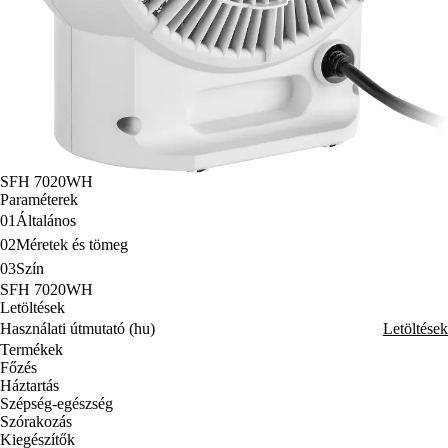
SFH 7020WH
Paraméterek
01
Általános
02
Méretek és tömeg
03
Szín
SFH 7020WH
Letöltések
Használati útmutató (hu)
Letöltések
Termékek
Főzés
Háztartás
Szépség-egészség
Szórakozás
Kiegészítők