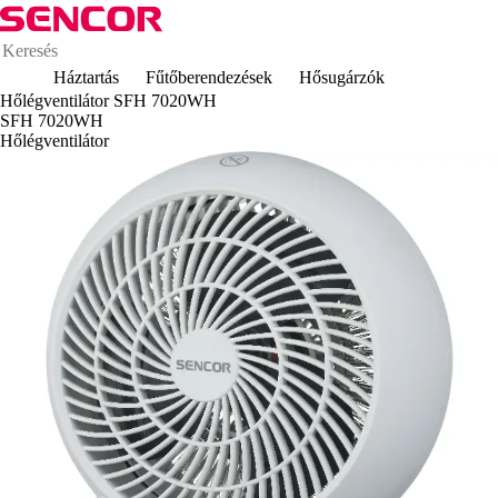
Háztartás
Fűtőberendezések
Hősugárzók
Hőlégventilátor SFH 7020WH
SFH 7020WH
Hőlégventilátor