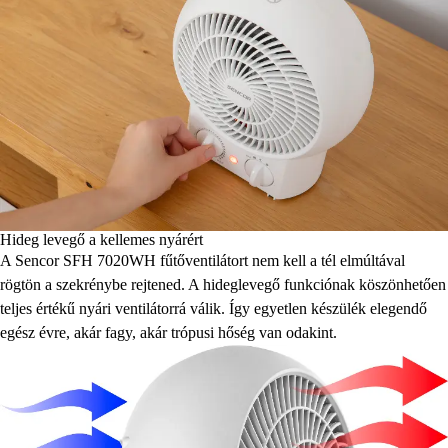
Hideg levegő a kellemes nyárért
A Sencor SFH 7020WH fűtőventilátort nem kell a tél elmúltával
rögtön a szekrénybe rejtened. A hideglevegő funkciónak köszönhetően
teljes értékű nyári ventilátorrá válik. Így egyetlen készülék elegendő
egész évre, akár fagy, akár trópusi hőség van odakint.