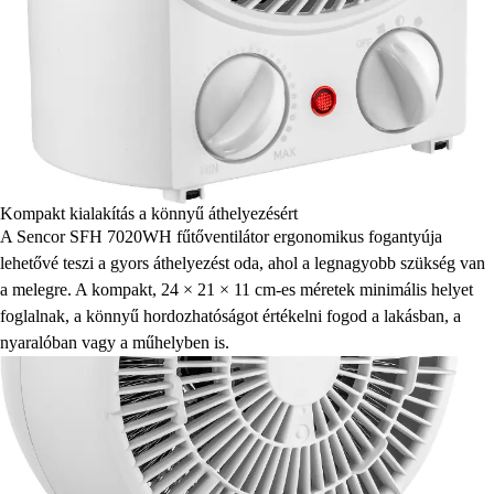
Kompakt kialakítás a könnyű áthelyezésért
A Sencor SFH 7020WH fűtőventilátor ergonomikus fogantyúja
lehetővé teszi a gyors áthelyezést oda, ahol a legnagyobb szükség van
a melegre. A kompakt, 24 × 21 × 11 cm-es méretek minimális helyet
foglalnak, a könnyű hordozhatóságot értékelni fogod a lakásban, a
nyaralóban vagy a műhelyben is.