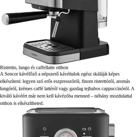
Ristretto, lungo és caffellatte otthon
A Sencor kávéfőző a népszerű kávéitalok egész skáláját képes
elkészíteni: legyen szó erős eszpresszóról, finom ristrettóról, aromás
lungóról, krémes caffè lattéról vagy gazdag tejhabos cappuccinóról. A
kiváló kávéért már nem kell kávézóba menned – néhány mozdulattal
otthon is elkészítheted.