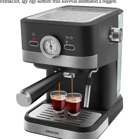
extrakciót, így egy-kettőre friss kávéval indíthatod a reggelt.