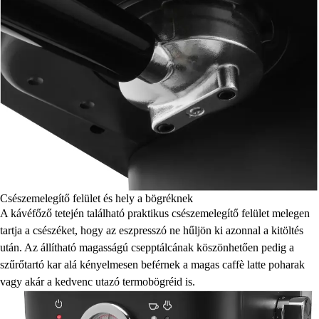
Csészemelegítő felület és hely a bögréknek
A kávéfőző tetején található praktikus csészemelegítő felület melegen
tartja a csészéket, hogy az eszpresszó ne hűljön ki azonnal a kitöltés
után. Az állítható magasságú csepptálcának köszönhetően pedig a
szűrőtartó kar alá kényelmesen beférnek a magas caffè latte poharak
vagy akár a kedvenc utazó termobögréid is.