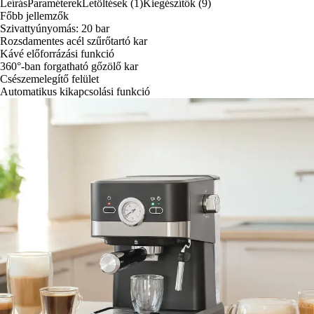
Leírás
Paraméterek
Letöltések (1)
Kiegészítők (9)
Főbb jellemzők
Szivattyúnyomás: 20 bar
Rozsdamentes acél szűrőtartó kar
Kávé előforrázási funkció
360°-ban forgatható gőzölő kar
Csészemelegítő felület
Automatikus kikapcsolási funkció