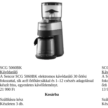
SCG 5060BK
SCG
Kávédaráló
Káv
A Sencor SCG 5060BK elektromos kávédaráló 30 őrlési
A S
fokozattal, sík acél őrlőtárcsákkal és 1–12 csészés adagolással
foko
készít friss, egyenletes kávéőrleményt.
őrli
21 990 Ft
13 
Kosárba
Szállításra kész
Szál
Készleten 3 db.
Kész