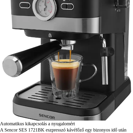
Automatikus kikapcsolás a nyugalomért
A Sencor SES 1721BK eszpresszó kávéfőző egy bizonyos idő után