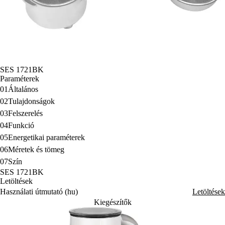
SES 1721BK
Paraméterek
01
Általános
02
Tulajdonságok
03
Felszerelés
04
Funkció
05
Energetikai paraméterek
06
Méretek és tömeg
07
Szín
SES 1721BK
Letöltések
Használati útmutató (hu)
Letöltések
Kiegészítők