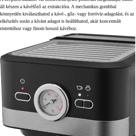
áll készen a kávéfőző az extrakcióra. A mechanikus gombbal
könnyedén kiválaszthatod a kávé-, gőz- vagy forróvíz-adagolást, és az
elkészítés során a kívánt adagot is beállíthatod, akár koncentrált
ristrettóhoz vagy finom hosszú kávéhoz.