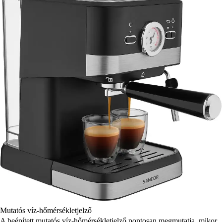
Mutatós víz-hőmérsékletjelző
A beépített mutatós víz-hőmérsékletjelző pontosan megmutatja, mikor