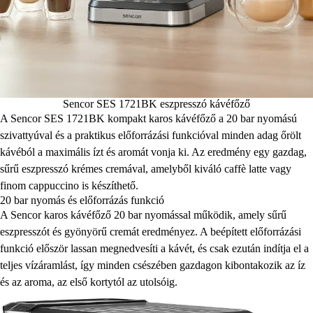
Sencor SES 1721BK eszpresszó kávéfőző
A Sencor SES 1721BK kompakt karos kávéfőző a 20 bar nyomású
szivattyúval és a praktikus előforrázási funkcióval minden adag őrölt
kávéból a maximális ízt és aromát vonja ki. Az eredmény egy gazdag,
sűrű eszpresszó krémes cremával, amelyből kiváló caffè latte vagy
finom cappuccino is készíthető.
20 bar nyomás és előforrázás funkció
A Sencor karos kávéfőző 20 bar nyomással működik, amely sűrű
eszpresszót és gyönyörű cremát eredményez. A beépített előforrázási
funkció először lassan megnedvesíti a kávét, és csak ezután indítja el a
teljes vízáramlást, így minden csészében gazdagon kibontakozik az íz
és az aroma, az első kortytól az utolsóig.