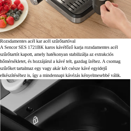
Rozsdamentes acél kar acél szűrőtartóval
A Sencor SES 1721BK karos kávéfőző karja rozsdamentes acél
szűrőtartót kapott, amely hatékonyan stabilizálja az extrakciós
hőmérsékletet, és hozzájárul a kávé telt, gazdag ízéhez. A csomag
szűrőket tartalmaz egy vagy akár két csésze kávé egyidejű
elkészítéséhez is, így a mindennapi kávézás kényelmesebbé válik.