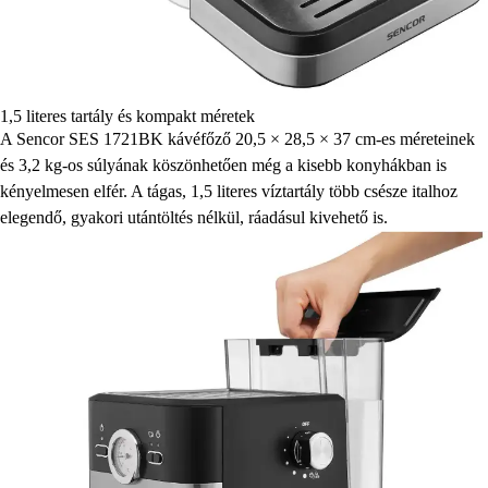
1,5 literes tartály és kompakt méretek
A Sencor SES 1721BK kávéfőző 20,5 × 28,5 × 37 cm-es méreteinek
és 3,2 kg-os súlyának köszönhetően még a kisebb konyhákban is
kényelmesen elfér. A tágas, 1,5 literes víztartály több csésze italhoz
elegendő, gyakori utántöltés nélkül, ráadásul kivehető is.