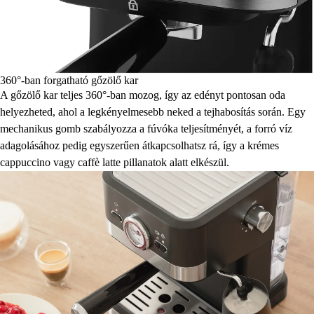
360°-ban forgatható gőzölő kar
A gőzölő kar teljes 360°-ban mozog, így az edényt pontosan oda
helyezheted, ahol a legkényelmesebb neked a tejhabosítás során. Egy
mechanikus gomb szabályozza a fúvóka teljesítményét, a forró víz
adagolásához pedig egyszerűen átkapcsolhatsz rá, így a krémes
cappuccino vagy caffè latte pillanatok alatt elkészül.