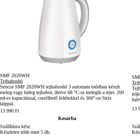
SMF 2020WH
SM
Tejhabosító
Tej
Sencor SMF 2020WH tejhabosító 3 automata módban készít
Tejh
meleg vagy hideg tejhabot, illetve 68 °C-ra melegíti a tejet. 200
telj
ml-es kapacitással, cserélhető feltétekkel és 360°-os Strix
hab
talppal.
13 
13 990 Ft
Kosárba
Szállításra kész
Szál
Készleten több mint 5 db.
Kész