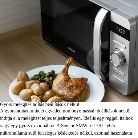
Gyors melegítésindítás beállítások nélkül
A gyorsindítás funkció egyetlen gombnyomással, beállítások nélkül
indítja el a melegítést teljes teljesítményen. Ideális egy reggeli italhoz
vagy egy gyors uzsonnához. A Sencor SMW 5217SL fehér
mikrohullámú sütő felesleges késlekedés nélkül, azonnal használatra