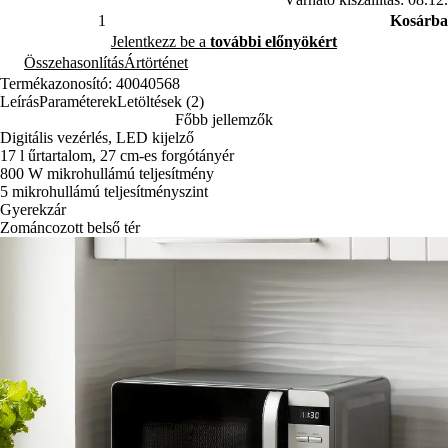
Kosárba
Jelentkezz be a
további előnyökért
Összehasonlítás
Ártörténet
Termékazonosító: 40040568
Leírás
Paraméterek
Letöltések (2)
Főbb jellemzők
Digitális vezérlés, LED kijelző
17 l űrtartalom, 27 cm-es forgótányér
800 W mikrohullámú teljesítmény
5 mikrohullámú teljesítményszint
Gyerekzár
Zománcozott belső tér