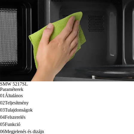
SMW 5217SL
Paraméterek
01
Általános
02
Teljesítmény
03
Tulajdonságok
04
Felszerelés
05
Funkció
06
Megjelenés és dizájn