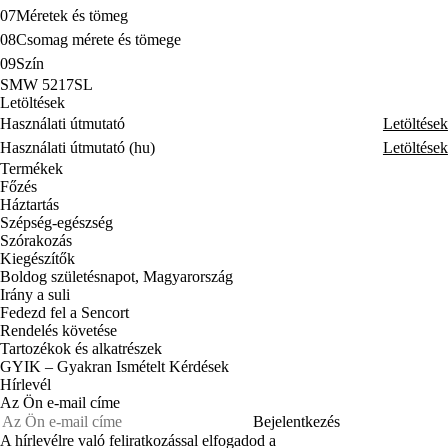
07
Méretek és tömeg
08
Csomag mérete és tömege
09
Szín
SMW 5217SL
Letöltések
Használati útmutató
Letöltések
Használati útmutató (hu)
Letöltések
Termékek
Főzés
Háztartás
Szépség-egészség
Szórakozás
Kiegészítők
Boldog születésnapot, Magyarország
Irány a suli
Fedezd fel a Sencort
Rendelés követése
Tartozékok és alkatrészek
GYIK – Gyakran Ismételt Kérdések
Hírlevél
Az Ön e-mail címe
Bejelentkezés
A hírlevélre való feliratkozással elfogadod a