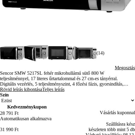
(14)
Megosztás
Sencor SMW 5217SL fehér mikrohullámú sütő 800 W
teljesítménnyel, 17 literes űrtartalommal és 27 cm-es tányérral.
Digitális vezérlés, 5 teljesítményszint, 4 főzési fázis, gyorsindítás,
zománcozott belső tér és beépített gyerekzár.
Rövid leírás kibontása
Teljes leírás
Szín
Kedvezménykupon
Vásárlás kuponnal
28 791 Ft
Automatikusan alkalmazva
Szállításra kész
31 990 Ft
készleten több mint 5 db
Várható kiszállítás: 08.12.