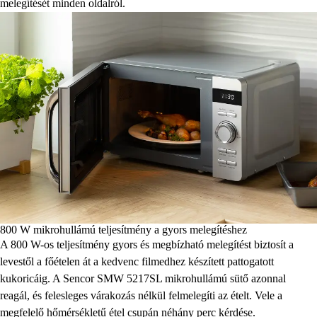
melegítését minden oldalról.
800 W mikrohullámú teljesítmény a gyors melegítéshez
A 800 W-os teljesítmény gyors és megbízható melegítést biztosít a
levestől a főételen át a kedvenc filmedhez készített pattogatott
kukoricáig. A Sencor SMW 5217SL mikrohullámú sütő azonnal
reagál, és felesleges várakozás nélkül felmelegíti az ételt. Vele a
megfelelő hőmérsékletű étel csupán néhány perc kérdése.