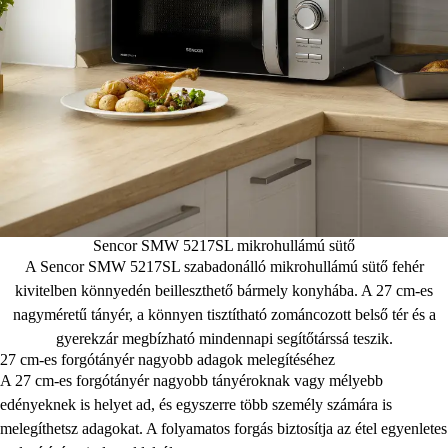
Sencor SMW 5217SL mikrohullámú sütő
A Sencor SMW 5217SL szabadonálló mikrohullámú sütő fehér
kivitelben könnyedén beilleszthető bármely konyhába. A 27 cm-es
nagyméretű tányér, a könnyen tisztítható zománcozott belső tér és a
gyerekzár megbízható mindennapi segítőtárssá teszik.
27 cm-es forgótányér nagyobb adagok melegítéséhez
A 27 cm-es forgótányér nagyobb tányéroknak vagy mélyebb
edényeknek is helyet ad, és egyszerre több személy számára is
melegíthetsz adagokat. A folyamatos forgás biztosítja az étel egyenletes