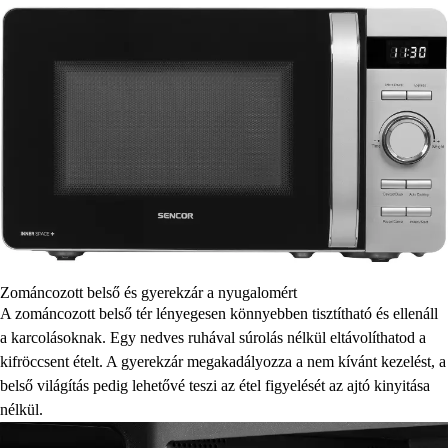
Zománcozott belső és gyerekzár a nyugalomért
A zománcozott belső tér lényegesen könnyebben tisztítható és ellenáll
a karcolásoknak. Egy nedves ruhával súrolás nélkül eltávolíthatod a
kifröccsent ételt. A gyerekzár megakadályozza a nem kívánt kezelést, a
belső világítás pedig lehetővé teszi az étel figyelését az ajtó kinyitása
nélkül.