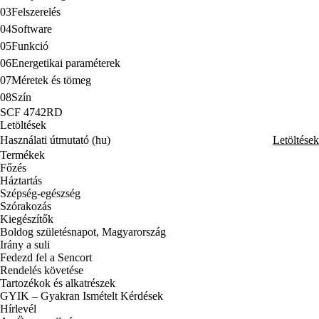
03
Felszerelés
04
Software
05
Funkció
06
Energetikai paraméterek
07
Méretek és tömeg
08
Szín
SCF 4742RD
Letöltések
Használati útmutató (hu)
Letöltések
Termékek
Főzés
Háztartás
Szépség-egészség
Szórakozás
Kiegészítők
Boldog születésnapot, Magyarország
Irány a suli
Fedezd fel a Sencort
Rendelés követése
Tartozékok és alkatrészek
GYIK – Gyakran Ismételt Kérdések
Hírlevél