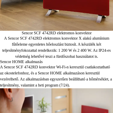
Sencor SCF 4742RD elektromos konvektor
A Sencor SCF 4742RD elektromos konvektor X alakú alumínium
fűtőeleme egyenletes hőeloszlást biztosít. A készülék két
teljesítményfokozattal rendelkezik: 1 200 W és 2 400 W. Az IP24-es
védettség lehetővé teszi a fürdőszobai használatot is.
Sencor HOME alkalmazás
A Sencor SCF 4742RD konvektor Wi-Fi-n keresztül csatlakoztatható
az okostelefonhoz, és a Sencor HOME alkalmazáson keresztül
vezérelhető. Az alkalmazásban egyszerűen beállítható a hőmérséklet, a
teljesítmény, valamint a heti program (7/24).