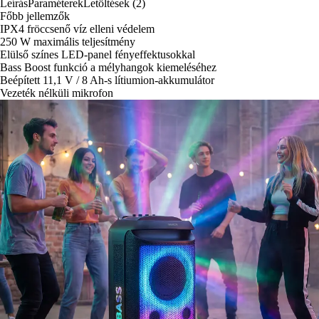
Leírás
Paraméterek
Letöltések (2)
Főbb jellemzők
IPX4 fröccsenő víz elleni védelem
250 W maximális teljesítmény
Elülső színes LED-panel fényeffektusokkal
Bass Boost funkció a mélyhangok kiemeléséhez
Beépített 11,1 V / 8 Ah-s lítiumion-akkumulátor
Vezeték nélküli mikrofon