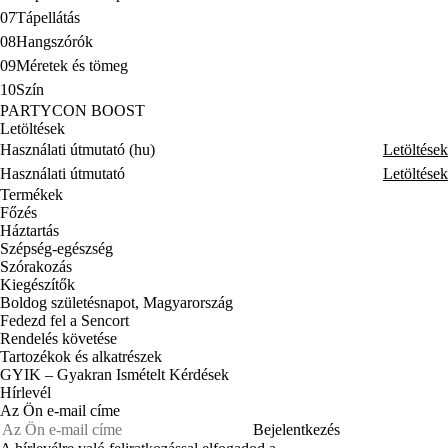
07
Tápellátás
08
Hangszórók
09
Méretek és tömeg
10
Szín
PARTYCON BOOST
Letöltések
Használati útmutató (hu)
Letöltések
Használati útmutató
Letöltések
Termékek
Főzés
Háztartás
Szépség-egészség
Szórakozás
Kiegészítők
Boldog születésnapot, Magyarország
Fedezd fel a Sencort
Rendelés követése
Tartozékok és alkatrészek
GYIK – Gyakran Ismételt Kérdések
Hírlevél
Az Ön e-mail címe
Bejelentkezés