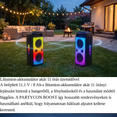
Lítiumion-akkumulátor akár 11 órás üzemidővel
A beépített 11,1 V / 8 Ah-s lítiumion-akkumulátor akár 11 órányi
lejátszást biztosít a hangerőtől, a fényhatásoktól és a használati módtól
függően. A PARTYCON BOOST így hosszabb rendezvényeken is
használható anélkül, hogy folyamatosan hálózati aljzatot kellene
keresned.