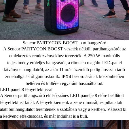
Sencor PARTYCON BOOST partihangszóró
A Sencor PARTYCON BOOST vezeték nélküli partihangszórót az
emlékezetes rendezvényekhez tervezték. A 250 W maximális
teljesítmény erőteljes hangzásról, a ritmusra reagáló LED-panel
látványos hangulatról, az akár 11 órás üzemidő pedig hosszan tartó
zenehallgatásról gondoskodik. IPX4 besorolásának köszönhetően
beltéren és kültéren egyaránt használhatod.
LED-panel 8 fényeffektussal
A Sencor partihangszóró elülső színes LED-panelje 8 előre beállított
fényeffektust kínál. A fények kiemelik a zene ritmusát, és pillanatok
alatt bulihangulatot teremtenek a szobában vagy a kertben. Válaszd ki
a kedvenc effektusodat, és már indulhat is a buli.