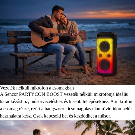
Vezeték nélküli mikrofon a csomagban
A Sencor PARTYCON BOOST vezeték nélküli mikrofonja ideális
karaokézáshoz, műsorvezetéshez és kisebb fellépésekhez. A mikrofon
a csomag része, ezért a hangszóró kicsomagolás után rövid időn belül
használatra kész. Csak kapcsold be, és kezdődhet a műsor.