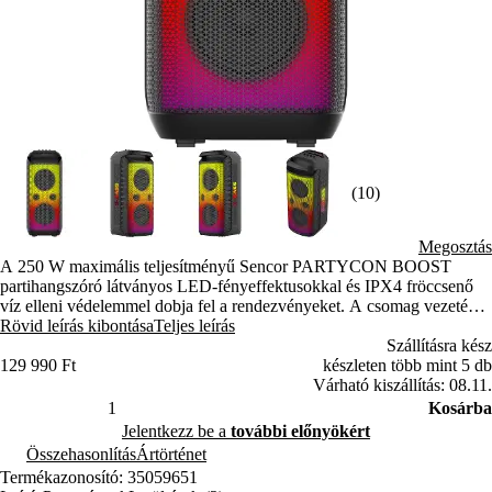
(10)
Megosztás
A 250 W maximális teljesítményű Sencor PARTYCON BOOST
partihangszóró látványos LED-fényeffektusokkal és IPX4 fröccsenő
víz elleni védelemmel dobja fel a rendezvényeket. A csomag vezeték
nélküli mikrofont is tartalmaz, a beépített akkumulátor pedig akár 11
Rövid leírás kibontása
Teljes leírás
órás lejátszást biztosít. Powerbank funkciójával mobileszközeidet is
Szállításra kész
feltöltheted.
129 990 Ft
készleten több mint 5 db
Várható kiszállítás: 08.11.
Kosárba
Jelentkezz be a
további előnyökért
Összehasonlítás
Ártörténet
Termékazonosító: 35059651