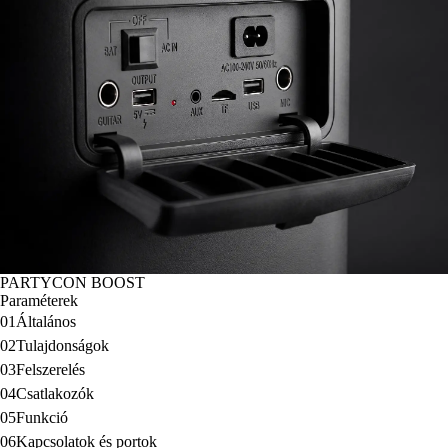
PARTYCON BOOST
Paraméterek
01
Általános
02
Tulajdonságok
03
Felszerelés
04
Csatlakozók
05
Funkció
06
Kapcsolatok és portok