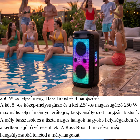
250 W-os teljesítmény, Bass Boost és 4 hangszóró
A két 8"-os közép-mélysugárzó és a két 2,5"-os magassugárzó 250 W
maximális teljesítménnyel erőteljes, kiegyensúlyozott hangzást biztosít.
A mély basszusok és a tiszta magas hangok nagyobb helyiségekben és
a kertben is jól érvényesülnek. A Bass Boost funkcióval még
hangsúlyosabbá teheted a mélyhangokat.