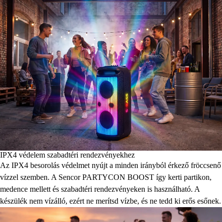
IPX4 védelem szabadtéri rendezvényekhez
Az IPX4 besorolás védelmet nyújt a minden irányból érkező fröccsenő
vízzel szemben. A Sencor PARTYCON BOOST így kerti partikon,
medence mellett és szabadtéri rendezvényeken is használható. A
készülék nem vízálló, ezért ne merítsd vízbe, és ne tedd ki erős esőnek.