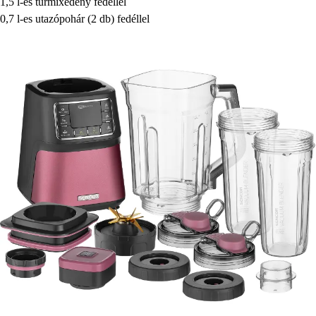
1,5 l-es turmixedény fedéllel
0,7 l-es utazópohár (2 db) fedéllel