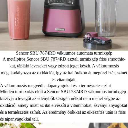
Sencor SBU 7874RD vákuumos automata turmixgép
A metálpiros Sencor SBU 7874RD asztali turmixgép friss smoothie-
kat, tápláló leveseket vagy zúzott jeget készít. A vákuumozás
megakadályozza az oxidációt, így az ital órákon át megőrzi ízét, színét
és vitaminjait.
A vákuumozás megvédi a tápanyagokat és a természetes színt
Minden turmixolás előtt a Sencor SBU 7874RD vákuumos turmixgép
kiszívja a levegőt az edényből. Oxigén nélkül nem mehet végbe az
oxidáció, amely miatt az ital elveszíti a vitaminokat, ásványi anyagokat
és a természetes színét. Az eredmény órákkal az elkészítés után is friss
és tápanyagokkal teli.