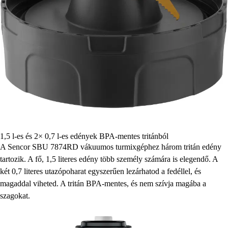
1,5 l-es és 2× 0,7 l-es edények BPA-mentes tritánból
A Sencor SBU 7874RD vákuumos turmixgéphez három tritán edény
tartozik. A fő, 1,5 literes edény több személy számára is elegendő. A
két 0,7 literes utazópoharat egyszerűen lezárhatod a fedéllel, és
magaddal viheted. A tritán BPA-mentes, és nem szívja magába a
szagokat.