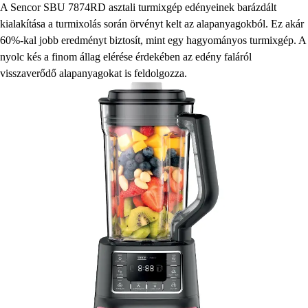
A Sencor SBU 7874RD asztali turmixgép edényeinek barázdált
kialakítása a turmixolás során örvényt kelt az alapanyagokból. Ez akár
60%-kal jobb eredményt biztosít, mint egy hagyományos turmixgép. A
nyolc kés a finom állag elérése érdekében az edény faláról
visszaverődő alapanyagokat is feldolgozza.