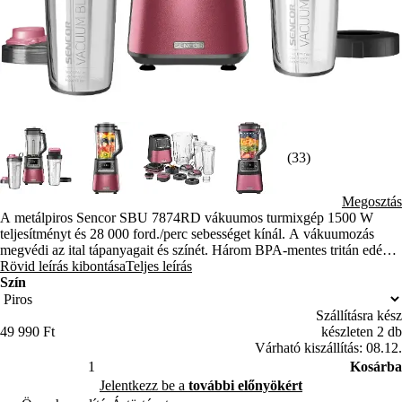
(33)
Megosztás
A metálpiros Sencor SBU 7874RD vákuumos turmixgép 1500 W
teljesítményt és 28 000 ford./perc sebességet kínál. A vákuumozás
megvédi az ital tápanyagait és színét. Három BPA-mentes tritán edényt
tartalmaz, köztük két utazópoharat.
Rövid leírás kibontása
Teljes leírás
Szín
Szállításra kész
49 990 Ft
készleten 2 db
Várható kiszállítás: 08.12.
Kosárba
Jelentkezz be a
további előnyökért