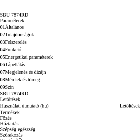
SBU 7874RD
Paraméterek
01
Általános
02
Tulajdonságok
03
Felszerelés
04
Funkció
05
Energetikai paraméterek
06
Tápellátás
07
Megjelenés és dizájn
08
Méretek és tömeg
09
Szín
SBU 7874RD
Letöltések
Használati útmutató (hu)
Letöltések
Termékek
Főzés
Háztartás
Szépség-egészség
Szórakozás