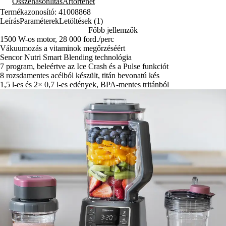
Összehasonlítás
Ártörténet
Termékazonosító: 41008868
Leírás
Paraméterek
Letöltések (1)
Főbb jellemzők
1500 W-os motor, 28 000 ford./perc
Vákuumozás a vitaminok megőrzéséért
Sencor Nutri Smart Blending technológia
7 program, beleértve az Ice Crash és a Pulse funkciót
8 rozsdamentes acélból készült, titán bevonatú kés
1,5 l-es és 2× 0,7 l-es edények, BPA-mentes tritánból