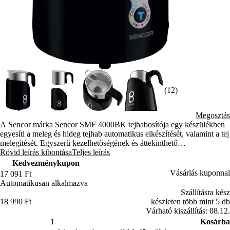
(12)
Megosztás
A Sencor márka Sencor SMF 4000BK tejhabosítója egy készülékben
egyesíti a meleg és hideg tejhab automatikus elkészítését, valamint a tej
melegítését. Egyszerű kezelhetőségének és áttekinthető
vezérlőfelületének köszönhetően minimális erőfeszítéssel készíthet
Rövid leírás kibontása
Teljes leírás
kávéitalokat és meleg tejet.
Kedvezménykupon
Vásárlás kuponnal
17 091 Ft
Automatikusan alkalmazva
Szállításra kész
18 990 Ft
készleten több mint 5 db
Várható kiszállítás: 08.12.
Kosárba