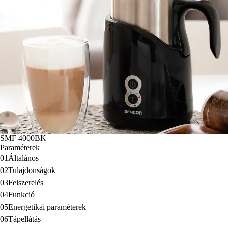
SMF 4000BK
Paraméterek
01
Általános
02
Tulajdonságok
03
Felszerelés
04
Funkció
05
Energetikai paraméterek
06
Tápellátás