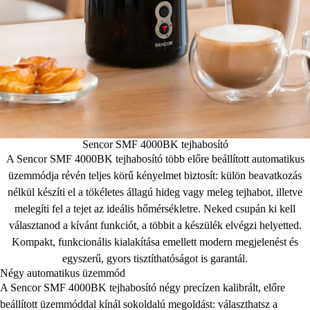
Sencor SMF 4000BK tejhabosító
A Sencor SMF 4000BK tejhabosító több előre beállított automatikus
üzemmódja révén teljes körű kényelmet biztosít: külön beavatkozás
nélkül készíti el a tökéletes állagú hideg vagy meleg tejhabot, illetve
melegíti fel a tejet az ideális hőmérsékletre. Neked csupán ki kell
választanod a kívánt funkciót, a többit a készülék elvégzi helyetted.
Kompakt, funkcionális kialakítása emellett modern megjelenést és
egyszerű, gyors tisztíthatóságot is garantál.
Négy automatikus üzemmód
A Sencor SMF 4000BK tejhabosító négy precízen kalibrált, előre
beállított üzemmóddal kínál sokoldalú megoldást: választhatsz a