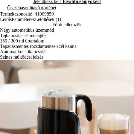
Jelentkezz be a
további előnyökért
Összehasonlítás
Ártörténet
Termékazonosító: 41009859
Leírás
Paraméterek
Letöltések (1)
Főbb jellemzők
Négy automatikus üzemmód
Tejhabosítás és melegítés
150 / 300 ml űrtartalom
Tapadásmentes rozsdamentes acél kanna
Automatikus kikapcsolás
Színes működési jelzés