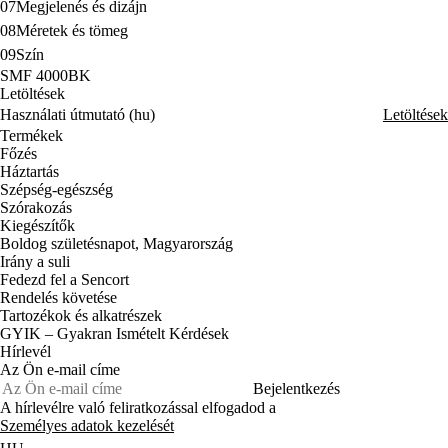
07
Megjelenés és dizájn
08
Méretek és tömeg
09
Szín
SMF 4000BK
Letöltések
Használati útmutató (hu)
Letöltések
Termékek
Főzés
Háztartás
Szépség-egészség
Szórakozás
Kiegészítők
Boldog születésnapot, Magyarország
Irány a suli
Fedezd fel a Sencort
Rendelés követése
Tartozékok és alkatrészek
GYIK – Gyakran Ismételt Kérdések
Hírlevél
Az Ön e-mail címe
Bejelentkezés
A hírlevélre való feliratkozással elfogadod a
Személyes adatok kezelését