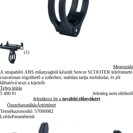
(1)
Megosztás
A strapabíró ABS műanyagból készült Sencor SCOOTER telefontartó
csavarosan rögzíthető a rollerhez, stabilan tartja mobilodat, és jól
láthatóvá teszi a kijelzőt.
Teljes leírás
5 490 Ft
Jelenleg nem elérhető
Jelentkezz be a
további előnyökért
Összehasonlítás
Ártörténet
Termékazonosító: 57000982
Leírás
Paraméterek