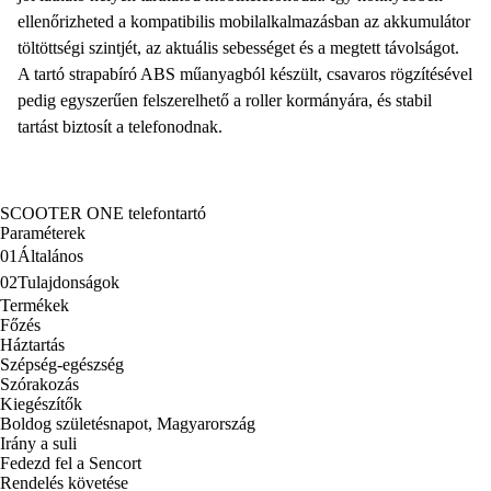
ellenőrizheted a kompatibilis mobilalkalmazásban az akkumulátor
töltöttségi szintjét, az aktuális sebességet és a megtett távolságot.
A tartó strapabíró ABS műanyagból készült, csavaros rögzítésével
pedig egyszerűen felszerelhető a roller kormányára, és stabil
tartást biztosít a telefonodnak.
SCOOTER ONE telefontartó
Paraméterek
01
Általános
02
Tulajdonságok
Termékek
Főzés
Háztartás
Szépség-egészség
Szórakozás
Kiegészítők
Boldog születésnapot, Magyarország
Irány a suli
Fedezd fel a Sencort
Rendelés követése