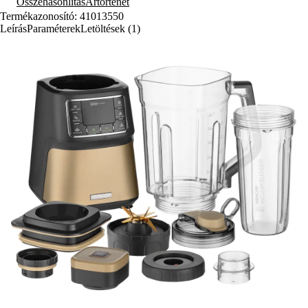
Összehasonlítás
Ártörténet
Termékazonosító: 41013550
Leírás
Paraméterek
Letöltések (1)