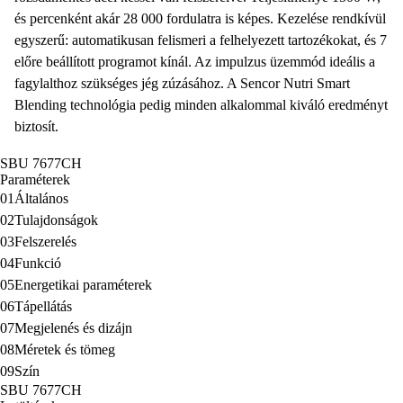
és percenként akár 28 000 fordulatra is képes. Kezelése rendkívül
egyszerű: automatikusan felismeri a felhelyezett tartozékokat, és 7
előre beállított programot kínál. Az impulzus üzemmód ideális a
fagylalthoz szükséges jég zúzásához. A Sencor Nutri Smart
Blending technológia pedig minden alkalommal kiváló eredményt
biztosít.
SBU 7677CH
Paraméterek
01
Általános
02
Tulajdonságok
03
Felszerelés
04
Funkció
05
Energetikai paraméterek
06
Tápellátás
07
Megjelenés és dizájn
08
Méretek és tömeg
09
Szín
SBU 7677CH