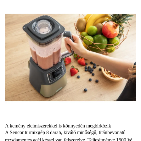
A kemény élelmiszerekkel is könnyedén megbirkózik
A Sencor turmixgép 8 darab, kiváló minőségű, titánbevonatú
rozsdamentes acél késsel van felszerelve. Teljesítménye 1500 W,