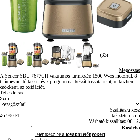
(33)
Megosztás
A Sencor SBU 7677CH vákuumos turmixgép 1500 W-os motorral, 8
titánbevonatú késsel és 7 programmal készít friss italokat, miközben
csökkenti az oxidációt.
Teljes leírás
Szín
Szállításra kész
46 990 Ft
készleten 5 db
Várható kiszállítás: 08.12.
Kosárba
Jelentkezz be a
további előnyökért