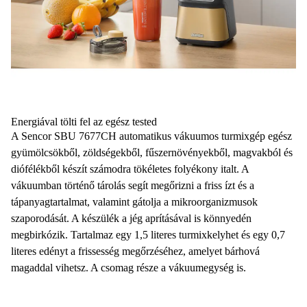
Energiával tölti fel az egész tested
A
Sencor SBU 7677CH automatikus vákuumos turmixgép
egész
gyümölcsökből, zöldségekből, fűszernövényekből, magvakból és
diófélékből készít számodra tökéletes folyékony italt. A
vákuumban történő tárolás
segít megőrizni a friss ízt és a
tápanyagtartalmat, valamint gátolja a mikroorganizmusok
szaporodását. A készülék
a jég aprításával is könnyedén
megbirkózik
. Tartalmaz egy
1,5 literes turmixkelyhet
és egy
0,7
literes edényt
a frissesség megőrzéséhez, amelyet bárhová
magaddal vihetsz. A csomag része a vákuumegység is.