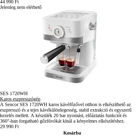
44 990 Ft
Jelenleg nem elérhető
SES 1720WH
Karos eszpresszógép
A Sencor SES 1720WH karos kávéfőzővel otthon is elkészíthető az
eszpresszó és a tejes kávékülönlegesség, stabil extrakció és egyszerű
kezelés mellett. A készülék 20 bar nyomást, előáztatás funkciót és
360°-ban forgatható gőzfúvókát kínál a kényelmes elkészítéshez.
29 990 Ft
Kosárba