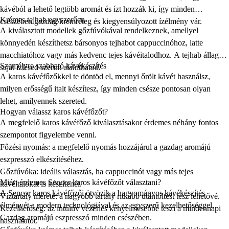
kávéból a lehető legtöbb aromát és ízt hozzák ki, így minden
Krémes tejhab egyszerűen
csészében gazdag krémréteg és kiegyensúlyozott ízélmény vár.
A kiválasztott modellek gőzfúvókával rendelkeznek, amellyel
könnyedén készíthetsz bársonyos tejhabot cappuccinóhoz, latte
macchiatóhoz vagy más kedvenc tejes kávéitalodhoz. A tejhab állagát
Személyre szabható kávékészítés
saját ízlésed szerint alakíthatod.
A karos kávéfőzőkkel te döntöd el, mennyi őrölt kávét használsz,
milyen erősségű italt készítesz, így minden csésze pontosan olyan
lehet, amilyennek szereted.
Hogyan válassz karos kávéfőzőt?
A megfelelő karos kávéfőző kiválasztásakor érdemes néhány fontos
szempontot figyelembe venni.
Főzési nyomás:
a megfelelő nyomás hozzájárul a gazdag aromájú
eszpresszó elkészítéséhez.
Gőzfúvóka:
ideális választás, ha cappuccinót vagy más tejes
Miért érdemes Sencor karos kávéfőzőt választani?
kávéitalokat is készítenél.
A
Sencor karos kávéfőzői
ötvözik a hagyományos kávékészítés
Víztartály mérete:
a nagyobb tartály ritkább utántöltést tesz lehetővé.
élményét a modern technológiával és az egyszerű kezelhetőséggel.
Kezelhetőség:
az intuitív vezérlés kényelmesebbé teszi a mindennapi
Gazdag aromájú eszpresszó minden csészében.
használatot.