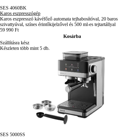
SES 4060BK
Karos eszpresszógép
Karos eszpresszó kávéfőző automata tejhabosítóval, 20 baros
szivattyúval, színes érintőkijelzővel és 500 ml-es tejtartállyal
59 990 Ft
Kosárba
Szállításra kész
Készleten több mint 5 db.
SES 5000SS