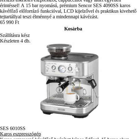
érintéssel! A 15 bar nyomású, prémium Sencor SES 4090SS karos
kávéfőző előforrázó funkcióval, LCD kijelzővel és praktikus kivehető
tejtartállyal teszi élménnyé a mindennapi kávézást.
65 990 Ft
Kosárba
Szállításra kész
Készleten 4 db.
SES 6010SS
Karos eszpresszógép