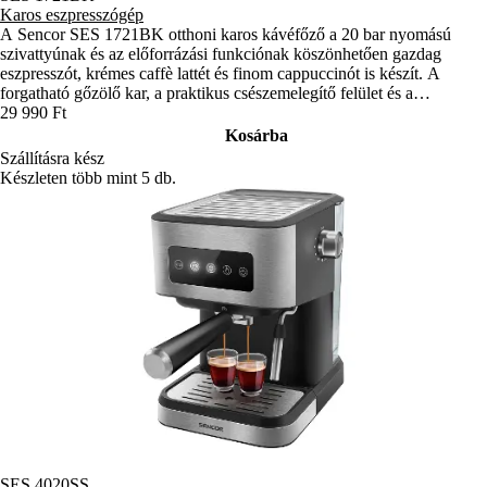
Karos eszpresszógép
A Sencor SES 1721BK otthoni karos kávéfőző a 20 bar nyomású
szivattyúnak és az előforrázási funkciónak köszönhetően gazdag
eszpresszót, krémes caffè lattét és finom cappuccinót is készít. A
forgatható gőzölő kar, a praktikus csészemelegítő felület és a
vízhőmérséklet-jelző pedig kiváló végeredményt biztosít.
29 990 Ft
Kosárba
Szállításra kész
Készleten több mint 5 db.
SES 4020SS