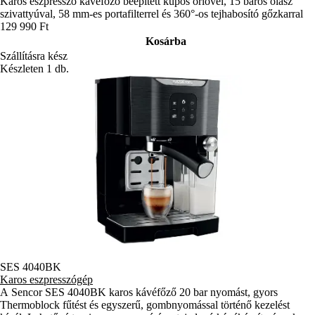
Karos eszpresszó kávéfőző beépített kúpos őrlővel, 15 baros olasz
szivattyúval, 58 mm-es portafilterrel és 360°-os tejhabosító gőzkarral
129 990 Ft
Kosárba
Szállításra kész
Készleten 1 db.
SES 4040BK
Karos eszpresszógép
A Sencor SES 4040BK karos kávéfőző 20 bar nyomást, gyors
Thermoblock fűtést és egyszerű, gombnyomással történő kezelést