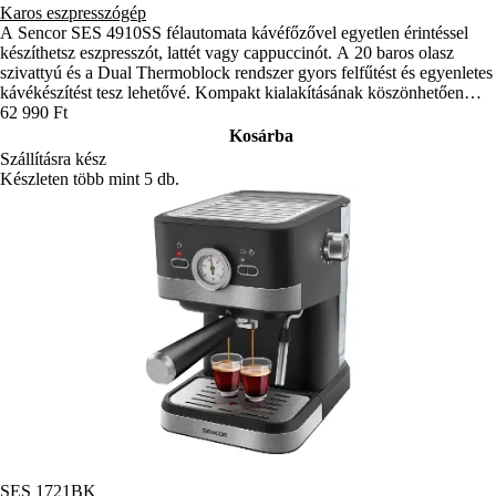
Karos eszpresszógép
A Sencor SES 4910SS félautomata kávéfőzővel egyetlen érintéssel
készíthetsz eszpresszót, lattét vagy cappuccinót. A 20 baros olasz
szivattyú és a Dual Thermoblock rendszer gyors felfűtést és egyenletes
kávékészítést tesz lehetővé. Kompakt kialakításának köszönhetően
kisebb konyhákban is kényelmesen elhelyezhető.
62 990 Ft
Kosárba
Szállításra kész
Készleten több mint 5 db.
SES 1721BK