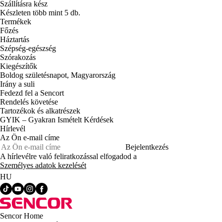
Szállításra kész
Készleten több mint 5 db.
Termékek
Főzés
Háztartás
Szépség-egészség
Szórakozás
Kiegészítők
Boldog születésnapot, Magyarország
Irány a suli
Fedezd fel a Sencort
Rendelés követése
Tartozékok és alkatrészek
GYIK – Gyakran Ismételt Kérdések
Hírlevél
Az Ön e-mail címe
Bejelentkezés
A hírlevélre való feliratkozással elfogadod a
Személyes adatok kezelését
HU
Sencor Home