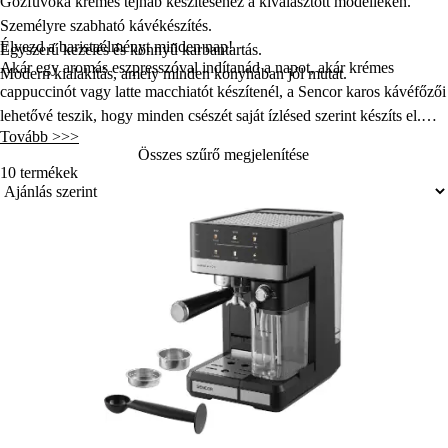
Gőzfúvóka krémes tejhab készítéséhez a kiválasztott modelleken.
Személyre szabható kávékészítés.
Élvezd a baristaélményt minden nap!
Egyszerű kezelés és könnyű karbantartás.
Akár egy aromás eszpresszóval indítanád a napot, akár krémes
Modern kialakítás, amely minden konyhában jól mutat.
cappuccinót vagy latte macchiatót készítenél, a
Sencor karos kávéfőzői
lehetővé teszik, hogy minden csészét saját ízlésed szerint készíts el.
Tovább >>>
Válaszd ki az igényeidhez legjobban illő modellt, és fedezd fel,
Összes szűrő megjelenítése
mennyivel egyszerűbb és élvezetesebb az otthoni kávékészítés egy
10 termékek
karos kávéfőzővel.