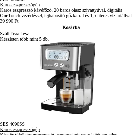
Karos eszpresszógép
Karos eszpresszó kávéfőző, 20 baros olasz szivattyúval, digitális
OneTouch vezérléssel, tejhabosító gőzkarral és 1,5 literes víztartállyal
39 990 Ft
Kosárba
Szállításra kész
Készleten több mint 5 db.
SES 4090SS
Karos eszpresszógép
Készíts tökéletes eszpresszót, cappuccinót vagy lattét egyetlen