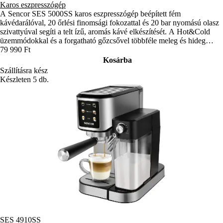
Karos eszpresszógép
A Sencor SES 5000SS karos eszpresszógép beépített fém
kávédarálóval, 20 őrlési finomsági fokozattal és 20 bar nyomású olasz
szivattyúval segíti a telt ízű, aromás kávé elkészítését. A Hot&Cold
üzemmódokkal és a forgatható gőzcsővel többféle meleg és hideg
kávéitalt készíthetsz.
79 990 Ft
Kosárba
Szállításra kész
Készleten 5 db.
SES 4910SS