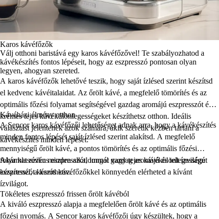
Karos kávéfőzők
Válj otthoni baristává egy karos kávéfőzővel! Te szabályozhatod a
kávékészítés fontos lépéseit, hogy az eszpresszó pontosan olyan
legyen, ahogyan szereted.
A karos kávéfőzők lehetővé teszik, hogy saját ízlésed szerint készítsd
el kedvenc kávéitalaidat. Az őrölt kávé, a megfelelő tömörítés és az
optimális főzési folyamat segítségével gazdag aromájú eszpresszót és
Kávéházi élmény otthon
krémes tejes kávékülönlegességeket készíthetsz otthon. Ideális
A
Sencor karos kávéfőzői
lehetőséget adnak arra, hogy a kávékészítés
választást jelentenek azok számára, akik szeretik kézben tartani a
minden fontos lépését saját ízlésed szerint alakítsd. A megfelelő
kávékészítés minden lépését.
mennyiségű őrölt kávé, a pontos tömörítés és az optimális főzési
folyamat révén minden alkalommal gazdag aromájú és telt ízvilágú
Akár klasszikus eszpresszót, lungót vagy tejes kávékülönlegességet
eszpresszót készíthetsz.
készítenél, a karos kávéfőzőkkel könnyedén elérheted a kívánt
ízvilágot.
Tökéletes eszpresszó frissen őrölt kávéból
A kiváló eszpresszó alapja a megfelelően őrölt kávé és az optimális
főzési nyomás. A
Sencor karos kávéfőzői
úgy készültek, hogy a