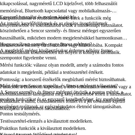
kikapcsolással, nagyméretű LCD kijelzővel, több felhasználói
memóriával, Bluetooth kapcsolattal vagy mobilalkalmazás-
Egyszerű használat és modern kialakítás
kompatibilitással is rendelkezhetnek. Ezek a funkciók még
Az intuitív kezelőfelületnek és az elegáns üvegfelületnek
kényelmesebbé és sokoldalúbbá teszik a mindennapi használatot.
köszönhetően a
Sencor személy- és fitnesz mérlegei
egyszerűen
használhatók, miközben modern megjelenésükkel harmonikusan
Hogyan válassz személy- vagy fitnesz mérleget?
illeszkednek bármely fürdőszobába vagy hálószobába. Kompakt
A megfelelő mérleg kiválasztásakor érdemes néhány fontos
kialakításuknak köszönhetően kis helyen is könnyen tárolhatók.
szempontot figyelembe venni.
Mérési funkciók:
válassz olyan modellt, amely a számodra fontos
adatokat is megjeleníti, például a testösszetétel értékeit.
Pontosság:
a korszerű érzékelők megbízható mérést biztosíthatnak.
Miért érdemes Sencor személy- és fitnesz mérleget választani?
Funkciók:
a Bluetooth kapcsolat, a több felhasználói memória vagy a
A
Sencor személy- és fitnesz mérlegei
ötvözik a pontos mérést, a
mobilalkalmazás támogatása még kényelmesebbé teheti a használatot.
modern funkciókat és az egyszerű kezelhetőséget, így megbízható
Kialakítás:
a stabil, csúszásmentes felület és a jól olvasható kijelző
segítséget nyújtanak az egészségtudatos életmód támogatásában.
hozzájárul a komfortos használathoz.
Pontos testsúlymérés.
Testösszetétel-elemzés a kiválasztott modelleken.
Praktikus funkciók a kiválasztott modelleken.
Kövesd nyomon fejlődésed minden nap!