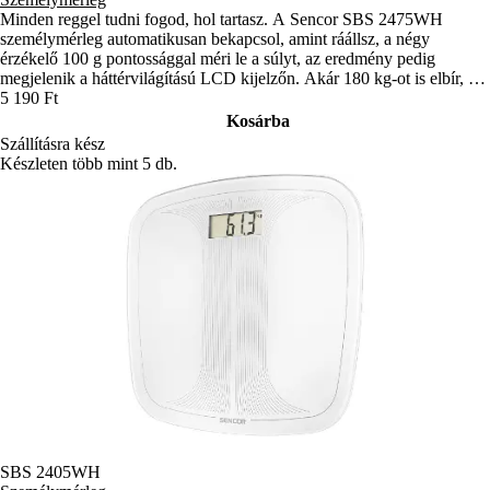
Minden reggel tudni fogod, hol tartasz. A Sencor SBS 2475WH
személymérleg automatikusan bekapcsol, amint ráállsz, a négy
érzékelő 100 g pontossággal méri le a súlyt, az eredmény pedig
megjelenik a háttérvilágítású LCD kijelzőn. Akár 180 kg-ot is elbír, és
minden fürdőszobában jól mutat.
5 190 Ft
Kosárba
Szállításra kész
Készleten több mint 5 db.
SBS 2405WH