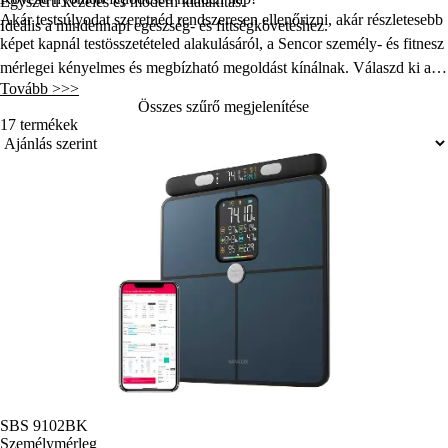
Egyszerű kezelés és modern kialakítás.
Akár testsúlyodat szeretnéd rendszeresen ellenőrizni, akár részletesebb
Ideális a mindennapi egészség- és fittségkövetéshez.
képet kapnál testösszetételed alakulásáról, a
Sencor személy- és fitnesz
mérlegei
kényelmes és megbízható megoldást kínálnak. Válaszd ki az
Tovább >>>
igényeidhez legjobban illő modellt, és fedezd fel, milyen egyszerű
Összes szűrő megjelenítése
nyomon követni egészségügyi és fittségi céljaidat.
17 termékek
SBS 9102BK
Személymérleg