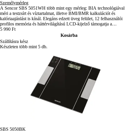
Személymérleg
A Sencor SBS 5051WH több mint egy mérleg: BIA technológiával
méri a testzsírt és víztartalmat, illetve BMI/BMR kalkulációt és
kalóriaajánlást is kínál. Elegáns edzett üveg felület, 12 felhasználói
profilos memória és háttérvilágítású LCD-kijelző támogatja a
mindennapi egészségmegőrzést.
5 990 Ft
Kosárba
Szállításra kész
Készleten több mint 5 db.
SBS 5050BK