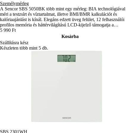
Személymérleg
A Sencor SBS 5050BK több mint egy mérleg: BIA technológiával
méri a testzsírt és víztartalmat, illetve BMI/BMR kalkulációt és
kalóriaajánlást is kínál. Elegáns edzett üveg felület, 12 felhasználói
profilos memória és háttérvilágítású LCD-kijelző támogatja a
mindennapi egészségmegőrzést.
5 990 Ft
Kosárba
Szállításra kész
Készleten több mint 5 db.
SBS 2301WH