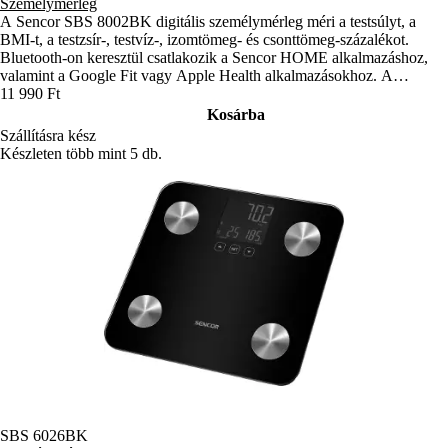
Személymérleg
A Sencor SBS 8002BK digitális személymérleg méri a testsúlyt, a
BMI-t, a testzsír-, testvíz-, izomtömeg- és csonttömeg-százalékot.
Bluetooth-on keresztül csatlakozik a Sencor HOME alkalmazáshoz,
valamint a Google Fit vagy Apple Health alkalmazásokhoz. A
többprofilos funkciónak köszönhetően az egész család használhatja.
11 990 Ft
Kosárba
Szállításra kész
Készleten több mint 5 db.
SBS 6026BK