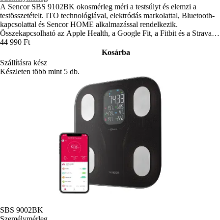
A Sencor SBS 9102BK okosmérleg méri a testsúlyt és elemzi a
testösszetételt. ITO technológiával, elektródás markolattal, Bluetooth-
kapcsolattal és Sencor HOME alkalmazással rendelkezik.
Összekapcsolható az Apple Health, a Google Fit, a Fitbit és a Strava
alkalmazással. Teherbírása 180 kg, osztásértéke 100 g.
44 990 Ft
Kosárba
Szállításra kész
Készleten több mint 5 db.
SBS 9002BK
Személymérleg