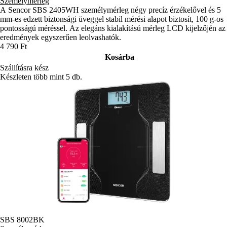
Személymérleg
A Sencor SBS 2405WH személymérleg négy precíz érzékelővel és 5
mm-es edzett biztonsági üveggel stabil mérési alapot biztosít, 100 g-os
pontosságú méréssel. Az elegáns kialakítású mérleg LCD kijelzőjén az
eredmények egyszerűen leolvashatók.
4 790 Ft
Kosárba
Szállításra kész
Készleten több mint 5 db.
SBS 8002BK