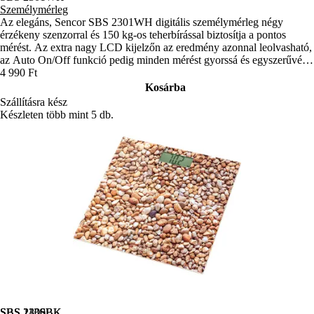
Személymérleg
Az elegáns, Sencor SBS 2301WH digitális személymérleg négy
érzékeny szenzorral és 150 kg-os teherbírással biztosítja a pontos
mérést. Az extra nagy LCD kijelzőn az eredmény azonnal leolvasható,
az Auto On/Off funkció pedig minden mérést gyorssá és egyszerűvé
tesz.
4 990 Ft
Kosárba
Szállításra kész
Készleten több mint 5 db.
SBS 2300BK
SBS 113SL
SBS 2406BK