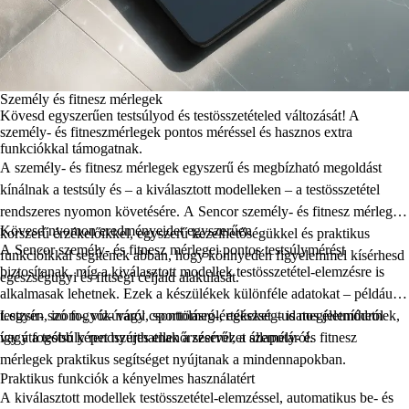
Személy és fitnesz mérlegek
Kövesd egyszerűen testsúlyod és testösszetételed változását! A
személy- és fitneszmérlegek pontos méréssel és hasznos extra
funkciókkal támogatnak.
A személy- és fitnesz mérlegek egyszerű és megbízható megoldást
kínálnak a testsúly és – a kiválasztott modelleken – a testösszetétel
rendszeres nyomon követésére. A
Sencor személy- és fitnesz mérlegei
Kövesd nyomon eredményeidet egyszerűen
korszerű érzékelőikkel, egyszerű kezelhetőségükkel és praktikus
A
Sencor személy- és fitnesz mérlegei
pontos testsúlymérést
funkcióikkal segítenek abban, hogy könnyedén figyelemmel kísérhesd
biztosítanak, míg a kiválasztott modellek testösszetétel-elemzésre is
egészségügyi és fittségi céljaid alakulását.
alkalmasak lehetnek. Ezek a készülékek különféle adatokat – például
testzsír-, izom-, víz- vagy csonttömeg-értékeket – is megjeleníthetnek,
Legyen szó fogyókúráról, sportolásról, egészségtudatos életmódról
így átfogóbb képet nyújthatnak a szervezet állapotáról.
vagy a testsúly rendszeres ellenőrzéséről, a személy- és fitnesz
mérlegek praktikus segítséget nyújtanak a mindennapokban.
Praktikus funkciók a kényelmes használatért
A kiválasztott modellek testösszetétel-elemzéssel, automatikus be- és