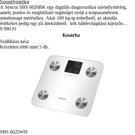
Személymérleg
A Sencor SBS 6026BK egy digitális diagnosztikai személymérleg,
amely pontos és megbízható segítséget nyújt a testparaméterek
mindennapi méréséhez. Akár 180 kg-ig terhelhető, az aktuális
értékeket pedig egy jól áttekinthető, kék háttérvilágítású kijelzőn
jeleníti meg.
9 990 Ft
Kosárba
Szállításra kész
Készleten több mint 5 db.
SBS 6025WH