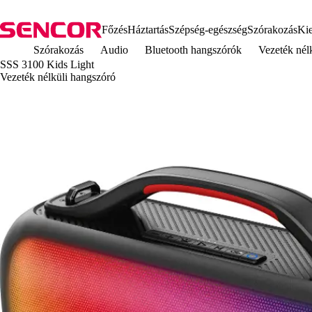
Főzés
Háztartás
Szépség-egészség
Szórakozás
Kie
Szórakozás
Audio
Bluetooth hangszórók
Vezeték nél
SSS 3100 Kids Light
Vezeték nélküli hangszóró