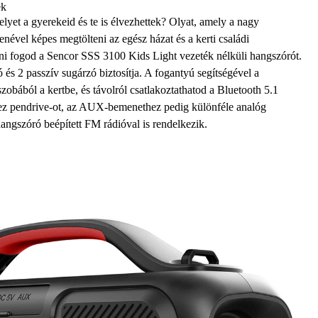
ek
lyet a gyerekeid és te is élvezhettek? Olyat, amely a nagy
nével képes megtölteni az egész házat és a kerti családi
elni fogod a Sencor SSS 3100 Kids Light vezeték nélküli hangszórót.
és 2 passzív sugárzó biztosítja. A fogantyú segítségével a
zobából a kertbe, és távolról csatlakoztathatod a Bluetooth 5.1
z pendrive-ot, az AUX-bemenethez pedig különféle analóg
hangszóró beépített FM rádióval is rendelkezik.