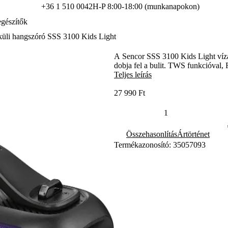
+36 1 510 0042
H-P 8:00-18:00 (munkanapokon)
gészítők
küli hangszóró SSS 3100 Kids Light
A Sencor SSS 3100 Kids Light vízá
dobja fel a bulit. TWS funkcióval,
Teljes leírás
27 990 Ft
Összehasonlítás
Ártörténet
Termékazonosító: 35057093