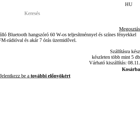
HU
Megosztás
lló Bluetooth hangszóró 60 W-os teljesítménnyel és színes fényekkel
 FM-rádióval és akár 7 órás üzemidővel.
Szállításra kész
készleten több mint 5 db
Várható kiszállítás: 08.11.
Kosárba
Jelentkezz be a
további előnyökért