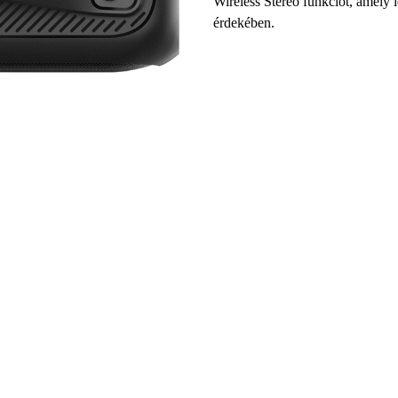
Wireless Stereo funkciót, amely l
érdekében.