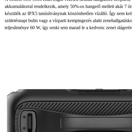
akkumulátorral rendelkezik, amely 50%-os hangerő mellett akár 7 óra
készülék az IPX5 tanúsítványnak köszönhetően vízálló. Így nem kel
születésnapi bulin vagy a vízparti kempingezés alatti zenehallgatás
teljesítménye 60 W, így senki sem marad le a kedvenc zenei slágerér