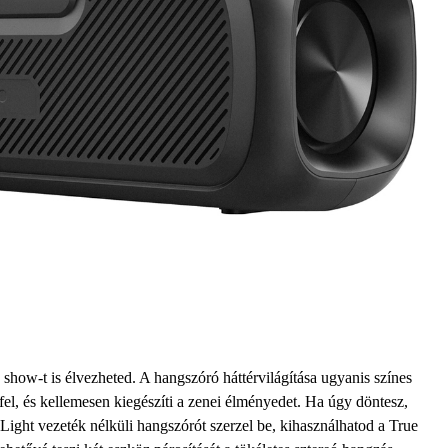
 show-t is élvezheted. A hangszóró háttérvilágítása ugyanis színes
fel, és kellemesen kiegészíti a zenei élményedet. Ha úgy döntesz,
ight vezeték nélküli hangszórót szerzel be, kihasználhatod a True