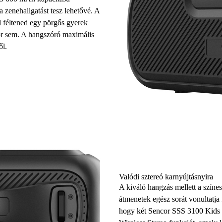
 zenehallgatást tesz lehetővé. A
l féltened egy pörgős gyerek
kor sem. A hangszóró maximális
ől.
Valódi sztereó karnyújtásnyira
A kiváló hangzás mellett a színes
átmenetek egész sorát vonultatja 
hogy két Sencor SSS 3100 Kids L