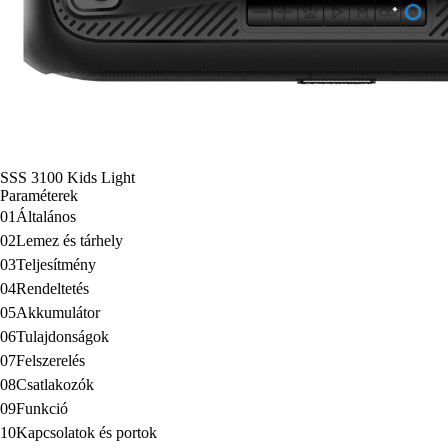
SSS 3100 Kids Light
Paraméterek
01
Általános
02
Lemez és tárhely
03
Teljesítmény
04
Rendeltetés
05
Akkumulátor
06
Tulajdonságok
07
Felszerelés
08
Csatlakozók
09
Funkció
10
Kapcsolatok és portok