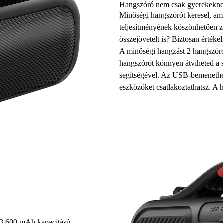
Hangszóró nem csak gyerekekn
Minőségi hangszórót keresel, ame
teljesítményének köszönhetően ze
összejövetelt is? Biztosan érték
A minőségi hangzást 2 hangszóró 
hangszórót könnyen átviheted a s
segítségével. Az USB-bemenethe
eszközöket csatlakoztathatsz. A 
, 3 600 mAh kapacitású