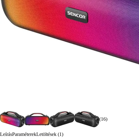
(16)
Leírás
Paraméterek
Letöltések (1)