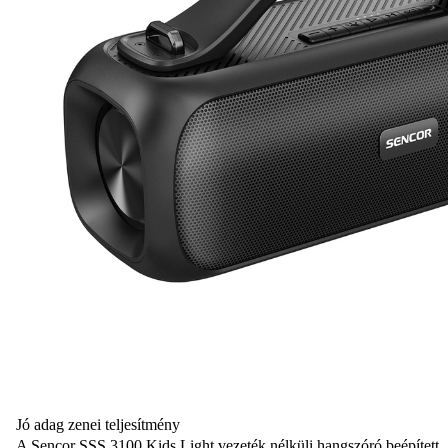
Jó adag zenei teljesítmény
A Sencor SSS 3100 Kids Light vezeték nélküli hangszóró beépített