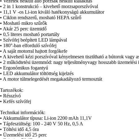
• Vezeték nélküli álló porzsák nélküli kialakítás
• 2 in 1 konstrukció – kivehető morzsaporszívóval
• 11,1 V -os Li-ion kiváló hatékonyságú akkumulátor
• Ciklon rendszerű, mosható HEPA szűrő
• Mosható mikro szűrők
• Akár 25 perc üzemidő
• 0,5 literes mosható portartály
• Szívófej beépített LED lámpával
• 180°-ban elforduló szívófej
• A saját motorral hajtott forgókefe
• A kivehető kézi porszívóval kényelmesen tisztítható a bútorok vagy as
• 2 működtetési üzemmód: nagy teljesítményvagy hosszabb üzemelési 
• Ergonómikus fogantyú
• LED akkumulátor töltöttség kijelzés
• A motor túlmelegedését megakadályozó termosztát
Tartozékok:
• Résszívó
• Kefés szívófej
Technikai információk:
• Akkumulátor típusa: Li-ion 2200 mAh 11,1V
• Tápfeszültség: 100 - 240 V 50 Hz, 0,5 A
• Töltési idő 4,5 óra
• Üzemelési idő 25 perc