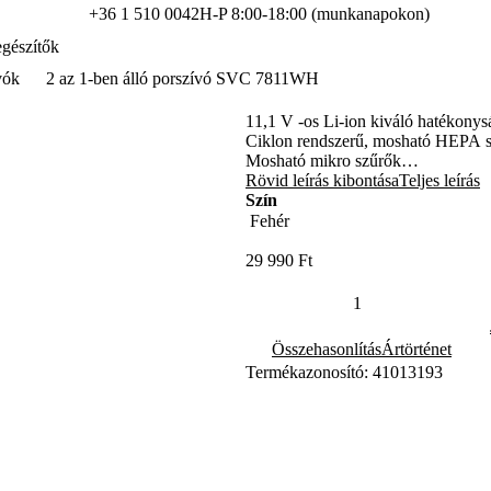
+36 1 510 0042
H-P 8:00-18:00 (munkanapokon)
gészítők
vók
2 az 1-ben álló porszívó SVC 7811WH
11,1 V -os Li-ion kiváló hatékony
Ciklon rendszerű, mosható HEPA 
Mosható mikro szűrők
0,5 literes mosható portartály
Rövid leírás kibontása
Teljes leírás
Szívófej beépített LED lámpával
Szín
180°-ban elforduló szívófej
A saját motorral hajtott forgókefe
A kivehető kézi porszívóval kényelm
29 990 Ft
2 működtetési üzemmód: nagy telje
Ergonómikus fogantyú
LED akkumulátor töltöttség kijelzé
A motor túlmelegedését megakadál
Összehasonlítás
Ártörténet
Termékazonosító: 41013193