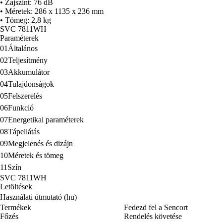
• Zajszint: 76 dB
• Méretek: 286 x 1135 x 236 mm
• Tömeg: 2,8 kg
SVC 7811WH
Paraméterek
01
Általános
02
Teljesítmény
03
Akkumulátor
04
Tulajdonságok
05
Felszerelés
06
Funkció
07
Energetikai paraméterek
08
Tápellátás
09
Megjelenés és dizájn
10
Méretek és tömeg
11
Szín
SVC 7811WH
Letöltések
Használati útmutató (hu)
Termékek
Fedezd fel a Sencort
Főzés
Rendelés követése