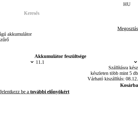
HU
Megosztás
ságú akkumulátor
szűrő
Akkumulátor feszültsége
Szállításra kész
esen tisztítható a bútorok vagy asztalok felülete
készleten több mint 5 db
sítmény vagy hosszabb üzemelési idő
Várható kiszállítás: 08.12.
Kosárba
s
Jelentkezz be a
további előnyökért
yozó termosztát