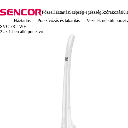
Főzés
Háztartás
Szépség-egészség
Szórakozás
Kie
Háztartás
Porszívózás és takarítás
Vezeték nélküli porszí
SVC 7811WH
2 az 1-ben álló porszívó