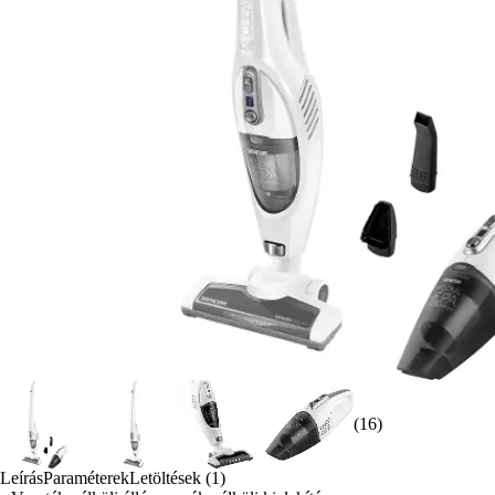
(16)
Leírás
Paraméterek
Letöltések (1)