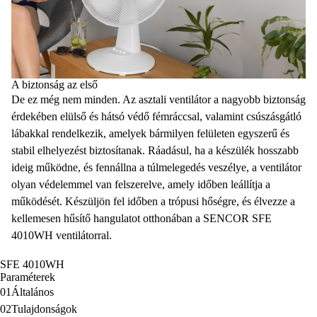
A biztonság az első
De ez még nem minden. Az asztali ventilátor a nagyobb biztonság
érdekében elülső és hátsó
védő fémráccsal
, valamint
csúszásgátló
lábakkal
rendelkezik, amelyek bármilyen felületen egyszerű és
stabil elhelyezést
biztosítanak. Ráadásul, ha a készülék hosszabb
ideig működne, és fennállna a
túlmelegedés
veszélye, a ventilátor
olyan
védelemmel
van felszerelve, amely időben leállítja a
működését. Készüljön fel időben a trópusi hőségre, és élvezze a
kellemesen hűsítő hangulatot otthonában a SENCOR SFE
4010WH ventilátorral.
SFE 4010WH
Paraméterek
01
Általános
02
Tulajdonságok