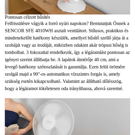
Pontosan célzott hűsítés
Felfrissülésre vágyik
a forró nyári napokon? Bemutatjuk Önnek a
SENCOR SFE 4010WH
asztali ventilátort
. Stílusos, praktikus és
mindenekelőtt hatékony készülék, amellyel
hűsítő szellő
járja át a
szobáját vagy az irodáját, miközben odakint akár trópusi hőség is
tombolhat.
3 fokozattal
rendelkezik, így a légáramlást pontosan az
igényei szerint állíthatja be. A lapátok átmérője
40 cm
, ami a
levegő hatékony szétoszlatását is garantálja. Ezen felül örömére
szolgál majd a
90°-os automatikus vízszintes forgás
is, amely
szükség esetén kikapcsolható. Valamint az
állítható dőlésszög
,
hogy a légáramot tökéletesen oda irányíthassa, ahová szeretné.