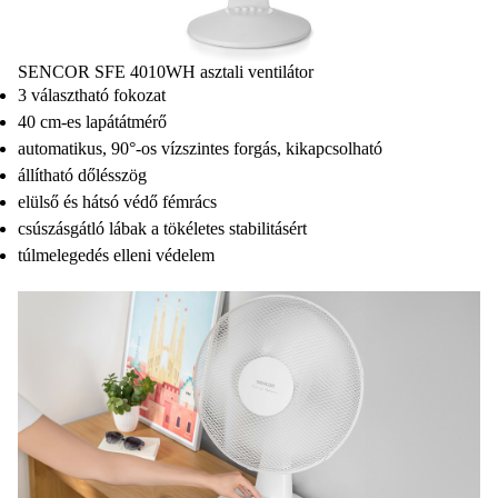
SENCOR SFE 4010WH asztali ventilátor
3 választható fokozat
40 cm-es lapátátmérő
automatikus, 90°-os vízszintes forgás, kikapcsolható
állítható dőlésszög
elülső és hátsó védő fémrács
csúszásgátló lábak a tökéletes stabilitásért
túlmelegedés elleni védelem