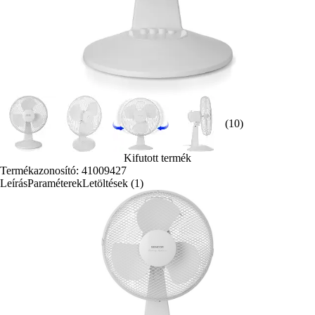
(10)
Kifutott termék
Termékazonosító: 41009427
Leírás
Paraméterek
Letöltések (1)