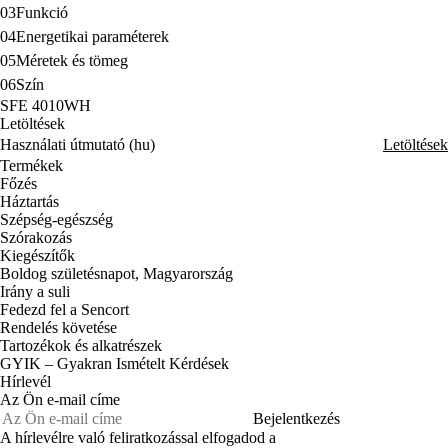
03
Funkció
04
Energetikai paraméterek
05
Méretek és tömeg
06
Szín
SFE 4010WH
Letöltések
Használati útmutató (hu)
Letöltések
Termékek
Főzés
Háztartás
Szépség-egészség
Szórakozás
Kiegészítők
Boldog születésnapot, Magyarország
Irány a suli
Fedezd fel a Sencort
Rendelés követése
Tartozékok és alkatrészek
GYIK – Gyakran Ismételt Kérdések
Hírlevél
Az Ön e-mail címe
Bejelentkezés
A hírlevélre való feliratkozással elfogadod a