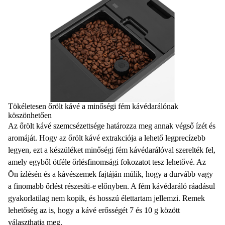
Tökéletesen őrölt kávé a minőségi fém kávédarálónak
köszönhetően
Az őrölt kávé szemcsézettsége határozza meg annak végső ízét és
aromáját. Hogy az őrölt kávé extrakciója a lehető legprecízebb
legyen, ezt a készüléket
minőségi fém kávédarálóval
szerelték fel,
amely egyből
ötféle őrlésfinomsági fokozatot
tesz lehetővé. Az
Ön ízlésén és a kávészemek fajtáján múlik, hogy a durvább vagy
a finomabb őrlést részesíti-e előnyben. A fém kávédaráló ráadásul
gyakorlatilag nem kopik, és hosszú élettartam jellemzi
. Remek
lehetőség az is, hogy a kávé erősségét 7 és 10 g között
választhatja meg.