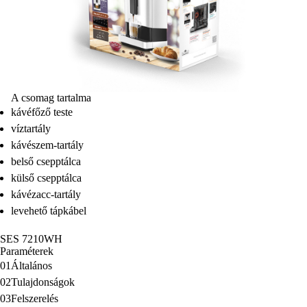
A csomag tartalma
kávéfőző teste
víztartály
kávészem-tartály
belső csepptálca
külső csepptálca
kávézacc-tartály
levehető tápkábel
SES 7210WH
Paraméterek
01
Általános
02
Tulajdonságok
03
Felszerelés