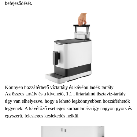
befejeződését.
Könnyen hozzáférhető víztartály és kávéhulladék-tartály
Az összes tartály és a kivehető,
1,1 l űrtartalmú tisztavíz-tartály
úgy van elhelyezve, hogy a lehető legkönnyebben hozzáférhetők
legyenek. A kávéfőző esetleges karbantartása így nagyon gyors és
egyszerű, felesleges késlekedés nélkül.