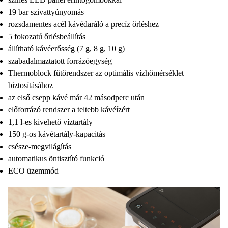
19 bar szivattyúnyomás
rozsdamentes acél kávédaráló a precíz őrléshez
5 fokozatú őrlésbeállítás
állítható kávéerősség (7 g, 8 g, 10 g)
szabadalmaztatott forrázóegység
Thermoblock fűtőrendszer az optimális vízhőmérséklet
biztosításához
az első csepp kávé már 42 másodperc után
előforrázó rendszer a teltebb kávéízért
1,1 l-es kivehető víztartály
150 g-os kávétartály-kapacitás
csésze-megvilágítás
automatikus öntisztító funkció
ECO üzemmód