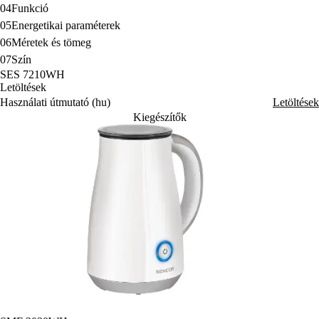
04
Funkció
05
Energetikai paraméterek
06
Méretek és tömeg
07
Szín
SES 7210WH
Letöltések
Használati útmutató (hu)
Letöltések
Kiegészítők