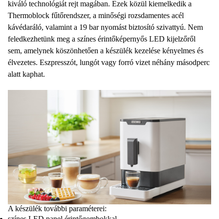
kiváló technológiát
rejt magában. Ezek közül kiemelkedik a
Thermoblock fűtőrendszer, a minőségi rozsdamentes acél
kávédaráló, valamint a 19 bar nyomást biztosító szivattyú
. Nem
feledkezhetünk meg a színes
érintőképernyős LED kijelzőről
sem, amelynek köszönhetően a készülék kezelése kényelmes és
élvezetes. Eszpresszót, lungót vagy forró vizet néhány másodperc
alatt kaphat.
A készülék további paraméterei:
színes LED panel érintőgombokkal