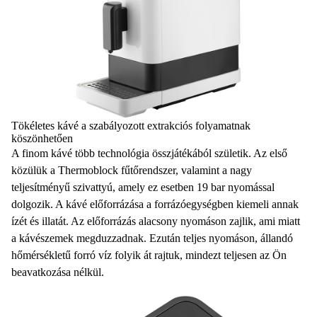
Tökéletes kávé a szabályozott extrakciós folyamatnak
köszönhetően
A finom kávé több technológia összjátékából születik. Az első
közülük a
Thermoblock fűtőrendszer
, valamint a nagy
teljesítményű
szivattyú
, amely ez esetben
19 bar nyomással
dolgozik
. A
kávé előforrázása
a forrázóegységben kiemeli annak
ízét és illatát. Az előforrázás alacsony nyomáson zajlik, ami miatt
a kávészemek megduzzadnak. Ezután teljes nyomáson,
állandó
hőmérsékletű
forró víz folyik át rajtuk, mindezt teljesen az Ön
beavatkozása nélkül.