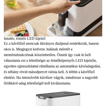
Intuitív, érintős LED kijelző
Ez a kávéfőző nemcsak látványos dizájnnal rendelkezik, hanem
okos is. Megjegyzi kedvenc italának méretét a
memóriafunkciónak
köszönhetően. Önnek így csak ki kell
választania ezt a lehetőséget az
érintőképernyős LED kijelzőn
,
egyetlen ujjmozdulattal elindítania az automatikus kávéadagolást,
és néhány rövid másodpercet várnia kell. A többit a kávéfőző
elintézi. Ha intenzívebb kávéízre vágyik, mindössze a
nagyobb
őröltkávé-adag lehetőségét
kell kiválasztania.