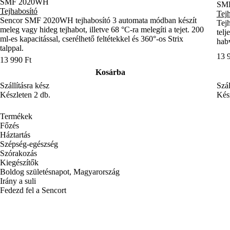
SMF 2020WH
SM
Tejhabosító
Tej
Sencor SMF 2020WH tejhabosító 3 automata módban készít
Tejh
meleg vagy hideg tejhabot, illetve 68 °C-ra melegíti a tejet. 200
telj
ml-es kapacitással, cserélhető feltétekkel és 360°-os Strix
hab
talppal.
13 
13 990 Ft
Kosárba
Szállításra kész
Szál
Készleten 2 db.
Kész
Termékek
Főzés
Háztartás
Szépség-egészség
Szórakozás
Kiegészítők
Boldog születésnapot, Magyarország
Irány a suli
Fedezd fel a Sencort
Rendelés követése
Tartozékok és alkatrészek
GYIK – Gyakran Ismételt Kérdések
Hírlevél