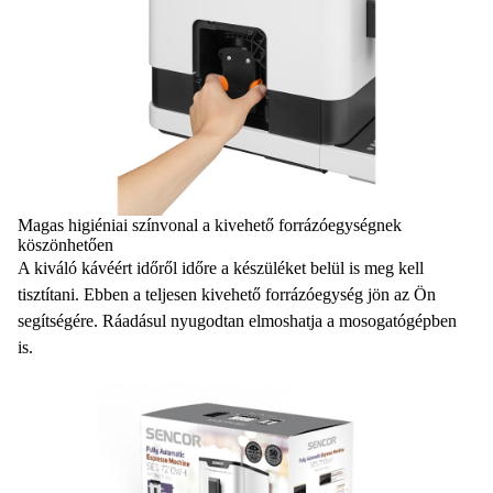
Magas higiéniai színvonal a kivehető forrázóegységnek
köszönhetően
A kiváló kávéért időről időre a készüléket belül is meg kell
tisztítani. Ebben a
teljesen kivehető forrázóegység
jön az Ön
segítségére. Ráadásul nyugodtan
elmoshatja a mosogatógépben
is.