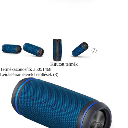
(7)
Kifutott termék
Termékazonosító: 35051468
Leírás
Paraméterek
Letöltések (3)