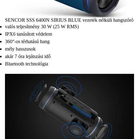
SENCOR SSS 6400N SIRIUS BLUE vezeték nélküli hangszóró
valós teljesítmény 30 W (25 W RMS)
IPX6 tanúsított védelem
360°-os térhatású hang
mély basszusok
akár 7 óra lejátszási idő
Bluetooth technológia