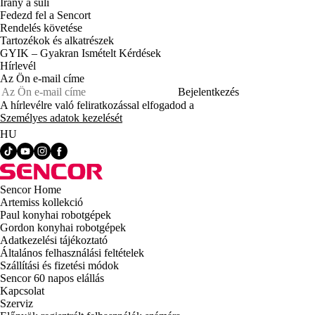
Irány a suli
Fedezd fel a Sencort
Rendelés követése
Tartozékok és alkatrészek
GYIK – Gyakran Ismételt Kérdések
Hírlevél
Az Ön e-mail címe
Bejelentkezés
A hírlevélre való feliratkozással elfogadod a
Személyes adatok kezelését
HU
Sencor Home
Artemiss kollekció
Paul konyhai robotgépek
Gordon konyhai robotgépek
Adatkezelési tájékoztató
Általános felhasználási feltételek
Szállítási és fizetési módok
Sencor 60 napos elállás
Kapcsolat
Szerviz