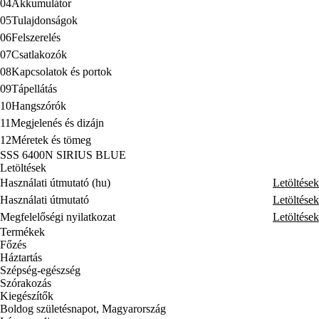
04
Akkumulátor
05
Tulajdonságok
06
Felszerelés
07
Csatlakozók
08
Kapcsolatok és portok
09
Tápellátás
10
Hangszórók
11
Megjelenés és dizájn
12
Méretek és tömeg
SSS 6400N SIRIUS BLUE
Letöltések
Használati útmutató (hu)
Letöltések
Használati útmutató
Letöltések
Megfelelőségi nyilatkozat
Letöltések
Termékek
Főzés
Háztartás
Szépség-egészség
Szórakozás
Kiegészítők
Boldog születésnapot, Magyarország