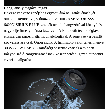
Hang, amely magával ragad
Élvezze kedvenc zenéjének egyedülálló hallgatási élményét
otthon, a kertben vagy útközben. A stílusos SENCOR SSS
6400N SIRIUS BLUE vezeték nélküli hangszóróval könnyű és
nagy teljesítményű társra tesz szert. A
Bluetooth
technológiával
egyszerűen párosíthatja mobiltelefonjával. A
zene
vagy a beszélt
szó választása csak Önön múlik. A hangszóró valós teljesítménye
30 W (25 W RMS)
. A minőségi basszusoknak és a minden
irányba szóló
hangvisszaadásnak
köszönhetően igazán mindenki
élvezi a hallgatást.