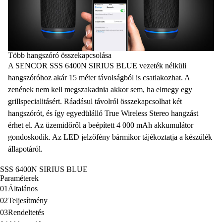
Több hangszóró összekapcsolása
A SENCOR SSS 6400N SIRIUS BLUE vezeték nélküli
hangszóróhoz
akár 15 méter távolságból
is csatlakozhat. A
zenének nem kell megszakadnia akkor sem, ha elmegy egy
grillspecialitásért. Ráadásul távolról
összekapcsolhat két
hangszórót
, és így egyedülálló
True Wireless Stereo
hangzást
érhet el. Az üzemidőről a
beépített 4 000 mAh akkumulátor
gondoskodik. Az
LED jelzőfény
bármikor tájékoztatja a készülék
állapotáról.
SSS 6400N SIRIUS BLUE
Paraméterek
01
Általános
02
Teljesítmény
03
Rendeltetés