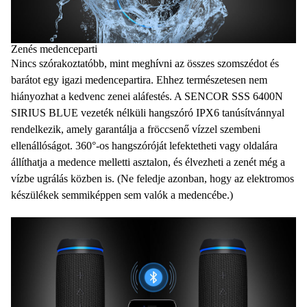
Zenés medenceparti
Nincs szórakoztatóbb, mint meghívni az összes szomszédot és
barátot egy igazi medencepartira. Ehhez természetesen nem
hiányozhat a kedvenc zenei aláfestés. A SENCOR SSS 6400N
SIRIUS BLUE vezeték nélküli hangszóró
IPX6 tanúsítvánnyal
rendelkezik, amely garantálja a fröccsenő vízzel szembeni
ellenállóságot
.
360°-os hangszóróját
lefektetheti vagy
oldalára
állíthatja a medence melletti asztalon, és élvezheti a zenét még a
vízbe ugrálás közben is. (Ne feledje azonban, hogy az elektromos
készülékek semmiképpen sem valók a medencébe.)