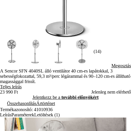
(14)
Megosztás
A Sencor SFN 4040SL álló ventilátor 40 cm-es lapátokkal, 3
sebességfokozattal, 59,3 m³/perc légárammal és 90–120 cm-es állítható
magassággal frissít.
Teljes leírás
23 990 Ft
Jelenleg nem elérhető
Jelentkezz be a
további előnyökért
Összehasonlítás
Ártörténet
Termékazonosító: 41010936
Leírás
Paraméterek
Letöltések (1)