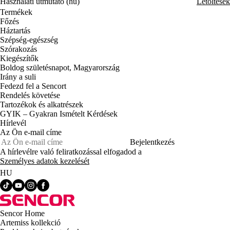
Használati útmutató (hu)
Letöltések
Termékek
Főzés
Háztartás
Szépség-egészség
Szórakozás
Kiegészítők
Boldog születésnapot, Magyarország
Irány a suli
Fedezd fel a Sencort
Rendelés követése
Tartozékok és alkatrészek
GYIK – Gyakran Ismételt Kérdések
Hírlevél
Az Ön e-mail címe
Bejelentkezés
A hírlevélre való feliratkozással elfogadod a
Személyes adatok kezelését
HU
Sencor Home
Artemiss kollekció