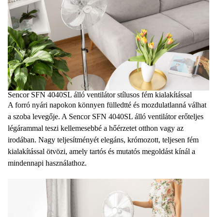
Sencor SFN 4040SL álló ventilátor stílusos fém kialakítással
A forró nyári napokon könnyen fülledtté és mozdulatlanná válhat
a szoba levegője. A Sencor SFN 4040SL álló ventilátor erőteljes
légárammal teszi kellemesebbé a hőérzetet otthon vagy az
irodában. Nagy teljesítményét elegáns, krómozott, teljesen fém
kialakítással ötvözi, amely tartós és mutatós megoldást kínál a
mindennapi használathoz.