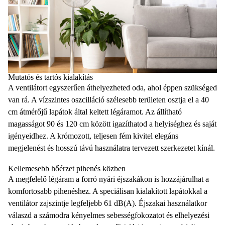
Mutatós és tartós kialakítás
A ventilátort egyszerűen áthelyezheted oda, ahol éppen szükséged
van rá. A vízszintes oszcilláció szélesebb területen osztja el a 40
cm átmérőjű lapátok által keltett légáramot. Az állítható
magasságot 90 és 120 cm között igazíthatod a helyiséghez és saját
igényeidhez. A krómozott, teljesen fém kivitel elegáns
megjelenést és hosszú távú használatra tervezett szerkezetet kínál.
Kellemesebb hőérzet pihenés közben
A megfelelő légáram a forró nyári éjszakákon is hozzájárulhat a
komfortosabb pihenéshez. A speciálisan kialakított lapátokkal a
ventilátor zajszintje legfeljebb 61 dB(A). Éjszakai használatkor
válaszd a számodra kényelmes sebességfokozatot és elhelyezési