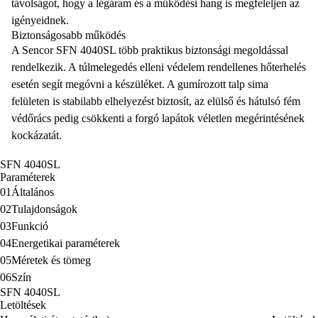
távolságot, hogy a légáram és a működési hang is megfeleljen az
igényeidnek.
Biztonságosabb működés
A Sencor SFN 4040SL több praktikus biztonsági megoldással
rendelkezik. A túlmelegedés elleni védelem rendellenes hőterhelés
esetén segít megóvni a készüléket. A gumírozott talp sima
felületen is stabilabb elhelyezést biztosít, az elülső és hátulsó fém
védőrács pedig csökkenti a forgó lapátok véletlen megérintésének
kockázatát.
SFN 4040SL
Paraméterek
01
Általános
02
Tulajdonságok
03
Funkció
04
Energetikai paraméterek
05
Méretek és tömeg
06
Szín
SFN 4040SL
Letöltések