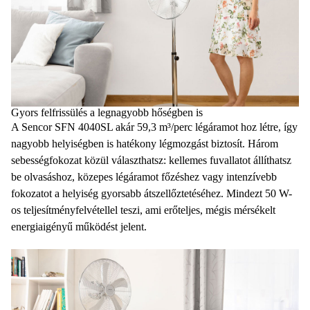
Gyors felfrissülés a legnagyobb hőségben is
A Sencor SFN 4040SL akár 59,3 m³/perc légáramot hoz létre, így
nagyobb helyiségben is hatékony légmozgást biztosít. Három
sebességfokozat közül választhatsz: kellemes fuvallatot állíthatsz
be olvasáshoz, közepes légáramot főzéshez vagy intenzívebb
fokozatot a helyiség gyorsabb átszellőztetéséhez. Mindezt 50 W-
os teljesítményfelvétellel teszi, ami erőteljes, mégis mérsékelt
energiaigényű működést jelent.