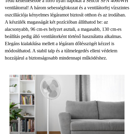
Tedd kellemesebbé a forró nyári napokat a Sencor SFN 4060WH
ventilátorral! A három sebességfokozat és a ventilátorfej vízszintes
oszcillációja kényelmes légáramot biztosít otthon és az irodában.
A készülék magasságát két pozícióban állíthatod be: az
alacsonyabb, 96 cm-es helyzet asztali, a magasabb, 130 cm-es
beállítás pedig álló ventilátorként történő használatra alkalmas.
Elegáns kialakítása mellett a légáram dőlésszögét kézzel is
módosíthatod. A stabil talp és a túlmelegedés elleni védelem
hozzájárul a biztonságosabb mindennapi működéshez.