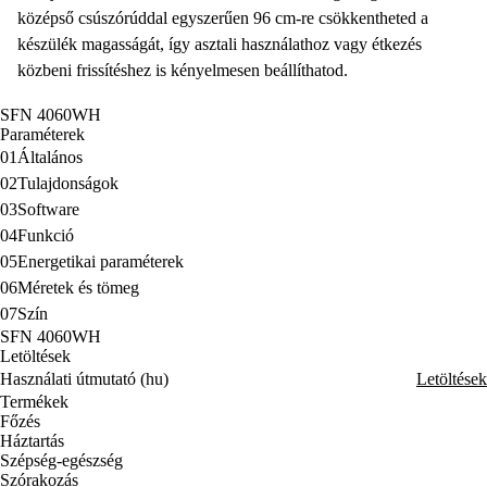
középső csúszórúddal egyszerűen 96 cm-re csökkentheted a
készülék magasságát, így asztali használathoz vagy étkezés
közbeni frissítéshez is kényelmesen beállíthatod.
SFN 4060WH
Paraméterek
01
Általános
02
Tulajdonságok
03
Software
04
Funkció
05
Energetikai paraméterek
06
Méretek és tömeg
07
Szín
SFN 4060WH
Letöltések
Használati útmutató (hu)
Letöltések
Termékek
Főzés
Háztartás
Szépség-egészség
Szórakozás