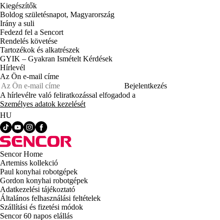
Kiegészítők
Boldog születésnapot, Magyarország
Irány a suli
Fedezd fel a Sencort
Rendelés követése
Tartozékok és alkatrészek
GYIK – Gyakran Ismételt Kérdések
Hírlevél
Az Ön e-mail címe
Bejelentkezés
A hírlevélre való feliratkozással elfogadod a
Személyes adatok kezelését
HU
Sencor Home
Artemiss kollekció
Paul konyhai robotgépek
Gordon konyhai robotgépek
Adatkezelési tájékoztató
Általános felhasználási feltételek
Szállítási és fizetési módok
Sencor 60 napos elállás