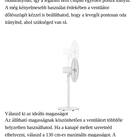
oldalirányban, így a légáram nem csupán egyetlen pontra irányul.
A még kényelmesebb használat érdekében a ventilátor
dőlésszögét kézzel is beállíthatod, hogy a levegőt pontosan oda
irányítsd, ahol szükséged van rá.
Válaszd ki az ideális magasságot
Az állítható magasságnak köszönhetően a ventilátort többféle
helyzetben használhatod. Ha a kanapé mellett szeretnéd
elhelyezni, válaszd a 130 cm-es maximális magasságot. A