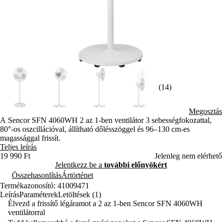
(14)
Megosztás
A Sencor SFN 4060WH 2 az 1-ben ventilátor 3 sebességfokozattal,
80°-os oszcillációval, állítható dőlésszöggel és 96–130 cm-es
magassággal frissít.
Teljes leírás
19 990 Ft
Jelenleg nem elérhető
Jelentkezz be a
további előnyökért
Összehasonlítás
Ártörténet
Termékazonosító: 41009471
Leírás
Paraméterek
Letöltések (1)
Élvezd a frissítő légáramot a 2 az 1-ben Sencor SFN 4060WH
ventilátorral