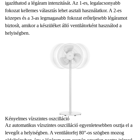
igazíthatod a légáram intenzitását. Az 1-es, legalacsonyabb
fokozat kellemes választás lehet asztali használatkor. A 2-es
közepes és a 3-as legmagasabb fokozat erőteljesebb légáramot
biztosít, amikor a készüléket álló ventilátorként használod a
helyiségben.
Kényelmes vízszintes oszcilláció
Az automatikus vízszintes oszcilláció egyenletesebben osztja el a
levegőt a helyiségben. A ventilátorfej 80°-os szögben mozog