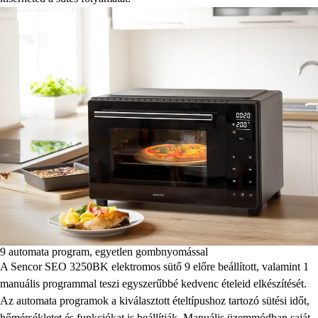
9 automata program, egyetlen gombnyomással
A Sencor SEO 3250BK elektromos sütő 9 előre beállított, valamint 1
manuális programmal teszi egyszerűbbé kedvenc ételeid elkészítését.
Az automata programok a kiválasztott ételtípushoz tartozó sütési időt,
hőmérsékletet és funkciókat is beállítják. Manuális üzemmódban saját