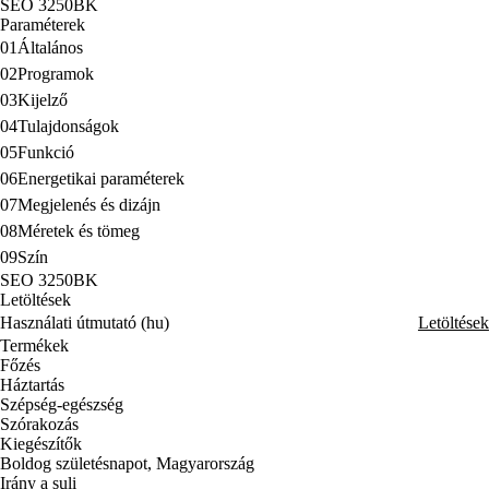
SEO 3250BK
Paraméterek
01
Általános
02
Programok
03
Kijelző
04
Tulajdonságok
05
Funkció
06
Energetikai paraméterek
07
Megjelenés és dizájn
08
Méretek és tömeg
09
Szín
SEO 3250BK
Letöltések
Használati útmutató (hu)
Letöltések
Termékek
Főzés
Háztartás
Szépség-egészség
Szórakozás
Kiegészítők
Boldog születésnapot, Magyarország
Irány a suli