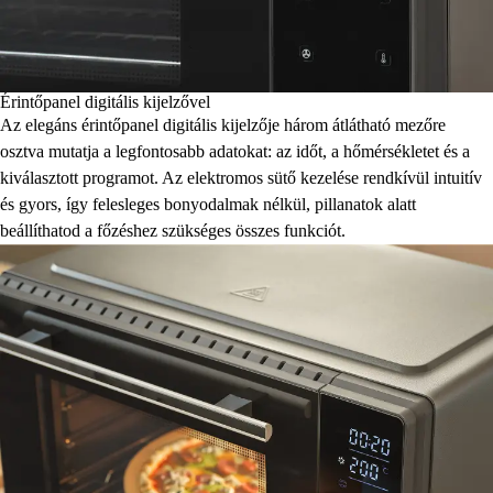
Érintőpanel digitális kijelzővel
Az elegáns érintőpanel digitális kijelzője három átlátható mezőre
osztva mutatja a legfontosabb adatokat: az időt, a hőmérsékletet és a
kiválasztott programot. Az elektromos sütő kezelése rendkívül intuitív
és gyors, így felesleges bonyodalmak nélkül, pillanatok alatt
beállíthatod a főzéshez szükséges összes funkciót.