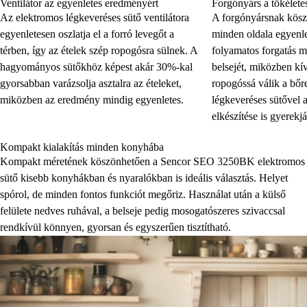
Ventilátor az egyenletes eredményért
Forgónyárs a tökélete
Az elektromos légkeveréses sütő ventilátora
A forgónyársnak kösz
egyenletesen oszlatja el a forró levegőt a
minden oldala egyenle
térben, így az ételek szép ropogósra sülnek. A
folyamatos forgatás m
hagyományos sütőkhöz képest akár 30%-kal
belsejét, miközben kív
gyorsabban varázsolja asztalra az ételeket,
ropogóssá válik a bőr
miközben az eredmény mindig egyenletes.
légkeveréses sütővel 
elkészítése is gyerekjá
Kompakt kialakítás minden konyhába
Kompakt méretének köszönhetően a Sencor SEO 3250BK elektromos
sütő kisebb konyhákban és nyaralókban is ideális választás. Helyet
spórol, de minden fontos funkciót megőriz. Használat után a külső
felülete nedves ruhával, a belseje pedig mosogatószeres szivaccsal
rendkívül könnyen, gyorsan és egyszerűen tisztítható.