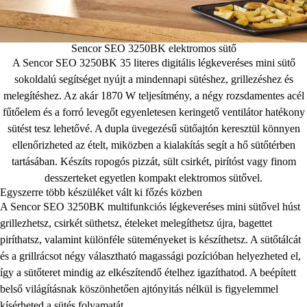
Sencor SEO 3250BK elektromos sütő
A Sencor SEO 3250BK 35 literes digitális légkeveréses mini sütő
sokoldalú segítséget nyújt a mindennapi sütéshez, grillezéshez és
melegítéshez. Az akár 1870 W teljesítmény, a négy rozsdamentes acél
fűtőelem és a forró levegőt egyenletesen keringető ventilátor hatékony
sütést tesz lehetővé. A dupla üvegezésű sütőajtón keresztül könnyen
ellenőrizheted az ételt, miközben a kialakítás segít a hő sütőtérben
tartásában. Készíts ropogós pizzát, sült csirkét, pirítóst vagy finom
desszerteket egyetlen kompakt elektromos sütővel.
Egyszerre több készüléket vált ki főzés közben
A Sencor SEO 3250BK multifunkciós légkeveréses mini sütővel húst
grillezhetsz, csirkét süthetsz, ételeket melegíthetsz újra, bagettet
piríthatsz, valamint különféle süteményeket is készíthetsz. A sütőtálcát
és a grillrácsot négy választható magassági pozícióban helyezheted el,
így a sütőteret mindig az elkészítendő ételhez igazíthatod. A beépített
belső világításnak köszönhetően ajtónyitás nélkül is figyelemmel
kísérheted a sütés folyamatát.