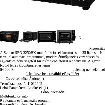
(17)
Megosztás
A Sencor SEO 3250BK multifunkciós elektromos sütő 35 literes belső
térrel, 9 automata programmal, modern érintőpaneles vezérléssel és
egyenletes hőkeringetést biztosító ventilátorral rendelkezik. A gazdag
tartozékkínálat részeként pizzakő, forgónyárs és tapadásmentes
Rövid leírás kibontása
Teljes leírás
sütőtálca segíti a változatos ételek könnyű elkészítését.
64 990 Ft
Jelenleg nem elérhető
Jelentkezz be a
további előnyökért
Összehasonlítás
Ártörténet
Termékazonosító: 41012645
Leírás
Paraméterek
Letöltések (1)
Főbb jellemzők
Multifunkciós sütő
9 automata és 1 manuális program
Egyszerű érintőpaneles kezelés