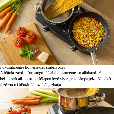
Fokozatmentes hőmérséklet-szabályozás
A hőfokozatok a forgatógombbal fokozatmentesen állíthatók. A
bekapcsolt állapotot az előlapon lévő visszajelző lámpa jelzi. Mindkét
főzőzónát külön-külön szabályozhatja.