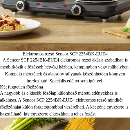
Elektromos rezsó Sencor SCP 2254BK-EUE4
A Sencor SCP 2254BK-EUE4 elektromos rezsó akár a szabadban is
megbirkózik a főzéssel: hétvégi házban, kempingben vagy műhelyben.
Kompakt méretének és alacsony súlyának köszönhetően könnyen
hordozható. Speciális edényt sem igényel.
Két független főzőzóna
A nagyobb és a kisebb főzőlap különböző méretű edényekhez is
alkalmas. A Sencor SCP 2254BK-EUE4 elektromos rezsó mindkét
főzőzónáját külön forgatógombbal vezérelheti. A két zóna egyszerre is
használható, így egyszerre elkészítheti a teljes fogást.