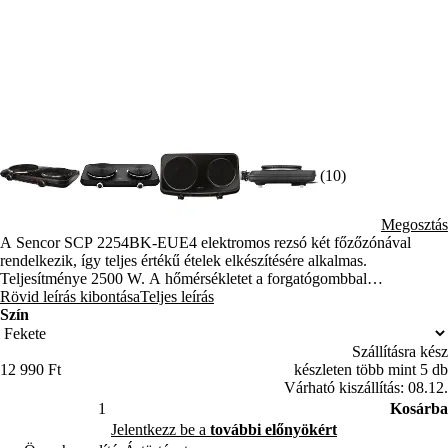
(10)
Megosztás
A Sencor SCP 2254BK-EUE4 elektromos rezsó két főzőzónával
rendelkezik, így teljes értékű ételek elkészítésére alkalmas.
Teljesítménye 2500 W. A hőmérsékletet a forgatógombbal
fokozatmentesen szabályozhatja.
Rövid leírás kibontása
Teljes leírás
Szín
Szállításra kész
12 990 Ft
készleten több mint 5 db
Várható kiszállítás: 08.12.
Kosárba
Jelentkezz be a
további előnyökért