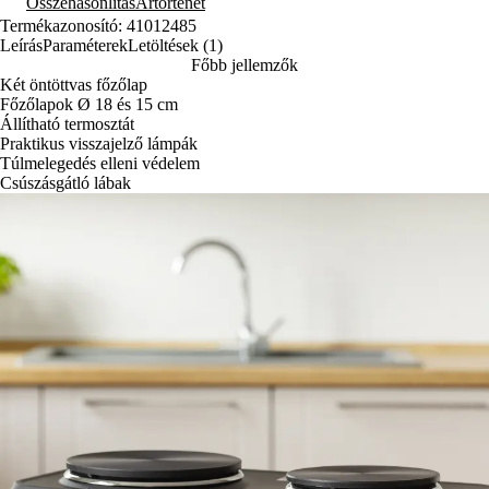
Összehasonlítás
Ártörténet
Termékazonosító: 41012485
Leírás
Paraméterek
Letöltések (1)
Főbb jellemzők
Két öntöttvas főzőlap
Főzőlapok Ø 18 és 15 cm
Állítható termosztát
Praktikus visszajelző lámpák
Túlmelegedés elleni védelem
Csúszásgátló lábak