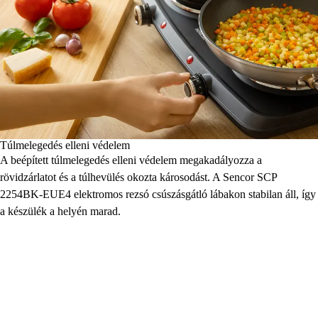
Túlmelegedés elleni védelem
A beépített túlmelegedés elleni védelem megakadályozza a
rövidzárlatot és a túlhevülés okozta károsodást. A Sencor SCP
2254BK-EUE4 elektromos rezsó csúszásgátló lábakon stabilan áll, így
a készülék a helyén marad.