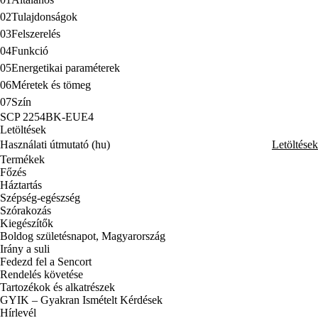
02
Tulajdonságok
03
Felszerelés
04
Funkció
05
Energetikai paraméterek
06
Méretek és tömeg
07
Szín
SCP 2254BK-EUE4
Letöltések
Használati útmutató (hu)
Letöltések
Termékek
Főzés
Háztartás
Szépség-egészség
Szórakozás
Kiegészítők
Boldog születésnapot, Magyarország
Irány a suli
Fedezd fel a Sencort
Rendelés követése
Tartozékok és alkatrészek
GYIK – Gyakran Ismételt Kérdések
Hírlevél