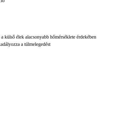
ció
s a külső élek alacsonyabb hőmérséklete érdekében
kadályozza a túlmelegedést