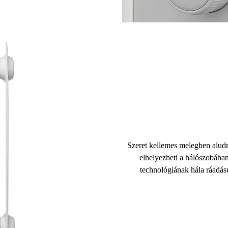
Szeret kellemes melegben alud
elhelyezheti a hálószobában
technológiának hála ráadásul