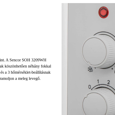
dakint. A Sencor SOH 3209WH
nak
köszönhetően néhány fokkal
és a
3 hőmérséklet-beállításnak
áramoljon a meleg levegő.