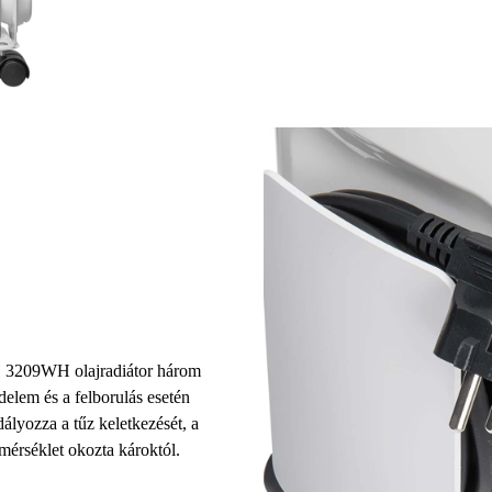
H 3209WH olajradiátor
három
delem és a felborulás esetén
ályozza a tűz keletkezését, a
mérséklet okozta károktól.