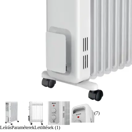
(7)
Leírás
Paraméterek
Letöltések (1)