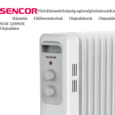
Főzés
Háztartás
Szépség-egészség
Szórakozás
Kie
Háztartás
Fűtőberendezések
Olajradiátorok
Olajradi
SOH 3209WH
Olajradiátor