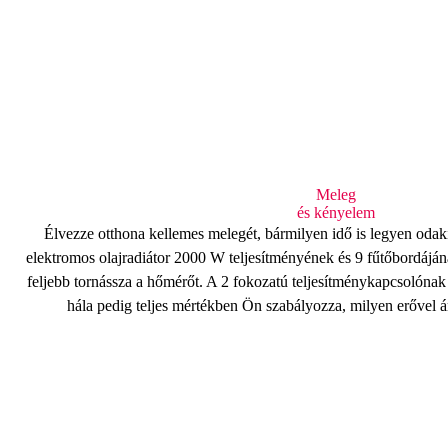
Meleg
és kényelem
Élvezze otthona kellemes melegét, bármilyen idő is legyen o
elektromos olajradiátor
2000 W
teljesítményének és
9 fűtőbordájá
feljebb tornássza a hőmérőt. A
2 fokozatú teljesítménykapcsolónak
hála pedig teljes mértékben Ön szabályozza, milyen erővel 