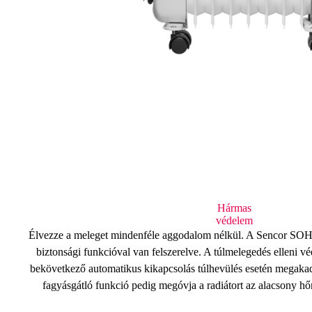
Hármas
védelem
Élvezze a meleget mindenféle aggodalom nélkül. A Sencor SO
biztonsági funkcióval
van felszerelve. A túlmelegedés elleni vé
bekövetkező
automatikus kikapcsolás
túlhevülés esetén megakad
fagyásgátló
funkció pedig megóvja a radiátort az alacsony hő