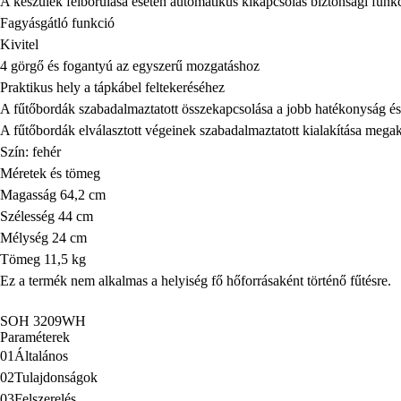
A készülék felborulása esetén automatikus kikapcsolás biztonsági funk
Fagyásgátló funkció
Kivitel
4 görgő és fogantyú az egyszerű mozgatáshoz
Praktikus hely a tápkábel feltekeréséhez
A fűtőbordák szabadalmaztatott összekapcsolása a jobb hatékonyság é
A fűtőbordák elválasztott végeinek szabadalmaztatott kialakítása mega
Szín: fehér
Méretek és tömeg
Magasság 64,2 cm
Szélesség 44 cm
Mélység 24 cm
Tömeg 11,5 kg
Ez a termék nem alkalmas a helyiség fő hőforrásaként történő fűtésre.
SOH 3209WH
Paraméterek
01
Általános
02
Tulajdonságok
03
Felszerelés