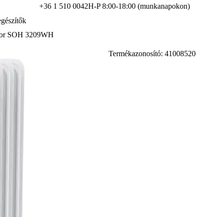
+36 1 510 0042
H-P 8:00-18:00 (munkanapokon)
gészítők
átor SOH 3209WH
Termékazonosító: 41008520