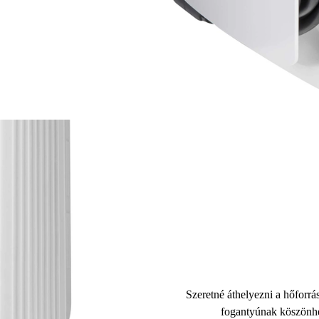
Szeretné áthelyezni a hőfor
fogantyúnak
köszönhe