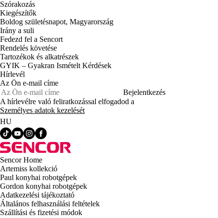
Szórakozás
Kiegészítők
Boldog születésnapot, Magyarország
Irány a suli
Fedezd fel a Sencort
Rendelés követése
Tartozékok és alkatrészek
GYIK – Gyakran Ismételt Kérdések
Hírlevél
Az Ön e-mail címe
Bejelentkezés
A hírlevélre való feliratkozással elfogadod a
Személyes adatok kezelését
HU
Sencor Home
Artemiss kollekció
Paul konyhai robotgépek
Gordon konyhai robotgépek
Adatkezelési tájékoztató
Általános felhasználási feltételek
Szállítási és fizetési módok