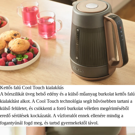
Kettős falú Cool Touch kialakítás
A bórszilikát üveg belső edény és a külső műanyag burkolat kettős falú
kialakítást alkot. A Cool Touch technológia segít hűvösebben tartani a
külső felületet, és csökkenti a forró burkolat véletlen megérintéséből
eredő sérülések kockázatát. A vízforralót ennek ellenére mindig a
fogantyúnál fogd meg, és tartsd gyermekektől távol.