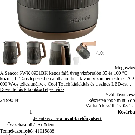
(10)
Megosztás
A Sencor SWK 0931BK kettős falú üveg vízforralón 35 és 100 °C
között, 1 °C-os lépésekben állíthatod be a kívánt vízhőmérsékletet. A 2
000 W-os teljesítmény, a Cool Touch kialakítás és a színes LED-es
hőmérséklet-jelzés együtt kényelmesebbé teszi a különféle italok
Rövid leírás kibontása
Teljes leírás
elkészítését.
Szállításra kész
24 990 Ft
készleten több mint 5 db
Várható kiszállítás: 08.12.
Kosárba
Jelentkezz be a
további előnyökért
Összehasonlítás
Ártörténet
Termékazonosító: 41015888