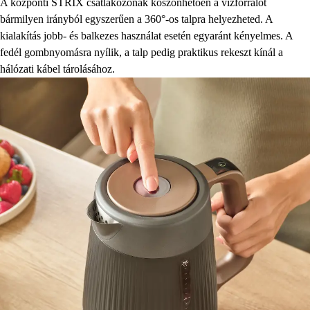
A központi STRIX csatlakozónak köszönhetően a vízforralót
bármilyen irányból egyszerűen a 360°-os talpra helyezheted. A
kialakítás jobb- és balkezes használat esetén egyaránt kényelmes. A
fedél gombnyomásra nyílik, a talp pedig praktikus rekeszt kínál a
hálózati kábel tárolásához.