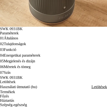
SWK 0931BK
Paraméterek
01
Általános
02
Tulajdonságok
03
Funkció
04
Energetikai paraméterek
05
Megjelenés és dizájn
06
Méretek és tömeg
07
Szín
SWK 0931BK
Letöltések
Használati útmutató (hu)
Letöltések
Termékek
Főzés
Háztartás
Szépség-egészség