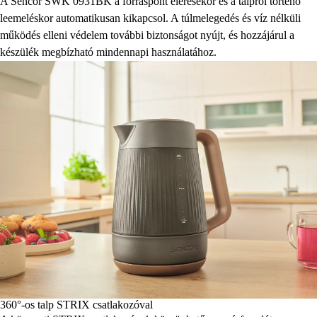
A Sencor SWK 0931BK a forráspont elérésekor és a talpról történő
leemeléskor automatikusan kikapcsol. A túlmelegedés és víz nélküli
működés elleni védelem további biztonságot nyújt, és hozzájárul a
készülék megbízható mindennapi használatához.
360°-os talp STRIX csatlakozóval