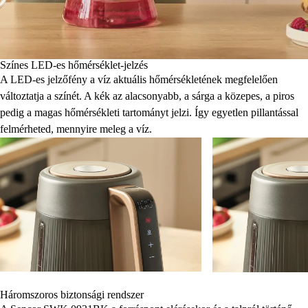
Színes LED-es hőmérséklet-jelzés
A LED-es jelzőfény a víz aktuális hőmérsékletének megfelelően
változtatja a színét. A kék az alacsonyabb, a sárga a közepes, a piros
pedig a magas hőmérsékleti tartományt jelzi. Így egyetlen pillantással
felmérheted, mennyire meleg a víz.
Háromszoros biztonsági rendszer