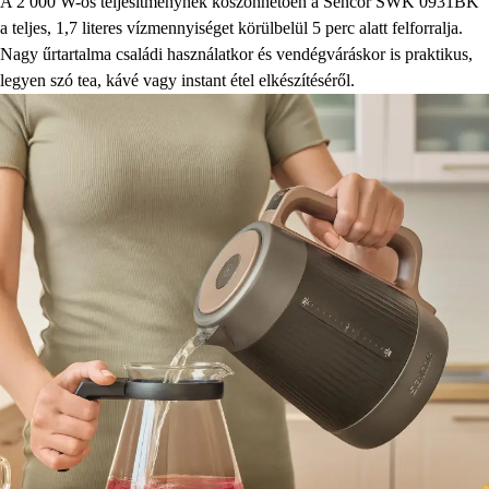
A 2 000 W-os teljesítménynek köszönhetően a Sencor SWK 0931BK
a teljes, 1,7 literes vízmennyiséget körülbelül 5 perc alatt felforralja.
Nagy űrtartalma családi használatkor és vendégváráskor is praktikus,
legyen szó tea, kávé vagy instant étel elkészítéséről.