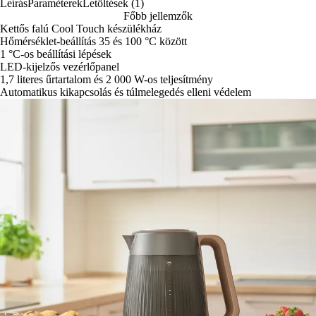
Leírás
Paraméterek
Letöltések (1)
Főbb jellemzők
Kettős falú Cool Touch készülékház
Hőmérséklet-beállítás 35 és 100 °C között
1 °C-os beállítási lépések
LED-kijelzős vezérlőpanel
1,7 literes űrtartalom és 2 000 W-os teljesítmény
Automatikus kikapcsolás és túlmelegedés elleni védelem