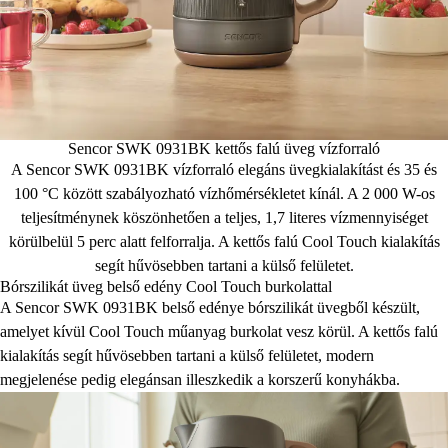
Sencor SWK 0931BK kettős falú üveg vízforraló
A Sencor SWK 0931BK vízforraló elegáns üvegkialakítást és 35 és
100 °C között szabályozható vízhőmérsékletet kínál. A 2 000 W-os
teljesítménynek köszönhetően a teljes, 1,7 literes vízmennyiséget
körülbelül 5 perc alatt felforralja. A kettős falú Cool Touch kialakítás
segít hűvösebben tartani a külső felületet.
Bórszilikát üveg belső edény Cool Touch burkolattal
A Sencor SWK 0931BK belső edénye bórszilikát üvegből készült,
amelyet kívül Cool Touch műanyag burkolat vesz körül. A kettős falú
kialakítás segít hűvösebben tartani a külső felületet, modern
megjelenése pedig elegánsan illeszkedik a korszerű konyhákba.