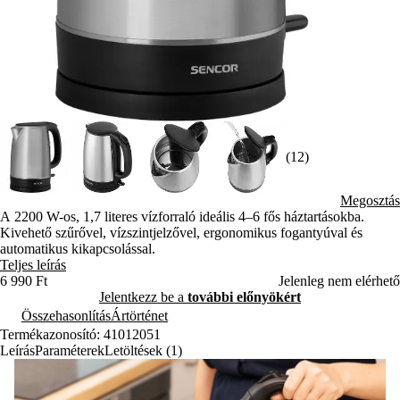
(12)
Megosztás
A 2200 W-os, 1,7 literes vízforraló ideális 4–6 fős háztartásokba.
Kivehető szűrővel, vízszintjelzővel, ergonomikus fogantyúval és
automatikus kikapcsolással.
Teljes leírás
6 990 Ft
Jelenleg nem elérhető
Jelentkezz be a
további előnyökért
Összehasonlítás
Ártörténet
Termékazonosító: 41012051
Leírás
Paraméterek
Letöltések (1)