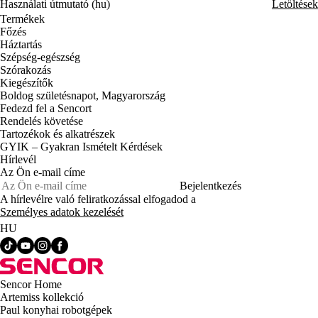
Használati útmutató (hu)
Letöltések
Termékek
Főzés
Háztartás
Szépség-egészség
Szórakozás
Kiegészítők
Boldog születésnapot, Magyarország
Fedezd fel a Sencort
Rendelés követése
Tartozékok és alkatrészek
GYIK – Gyakran Ismételt Kérdések
Hírlevél
Az Ön e-mail címe
Bejelentkezés
A hírlevélre való feliratkozással elfogadod a
Személyes adatok kezelését
HU
Sencor Home
Artemiss kollekció
Paul konyhai robotgépek