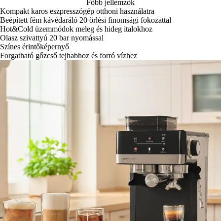
Főbb jellemzők
Kompakt karos eszpresszógép otthoni használatra
Beépített fém kávédaráló 20 őrlési finomsági fokozattal
Hot&Cold üzemmódok meleg és hideg italokhoz
Olasz szivattyú 20 bar nyomással
Színes érintőképernyő
Forgatható gőzcső tejhabhoz és forró vízhez