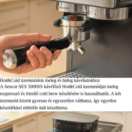
Hot&Cold üzemmódok meleg és hideg kávéitalokhoz
A Sencor SES 5000SS kávéfőző Hot&Cold üzemmódjai meleg
eszpresszó és frissítő cold brew készítésére is használhatók. A két
üzemmód között gyorsan és egyszerűen válthatsz, így egyetlen
készülékkel többféle italt készíthetsz.