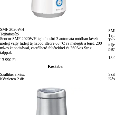
SMF 2020WH
SM
Tejhabosító
Tej
Sencor SMF 2020WH tejhabosító 3 automata módban készít
Tejh
meleg vagy hideg tejhabot, illetve 68 °C-ra melegíti a tejet. 200
telj
ml-es kapacitással, cserélhető feltétekkel és 360°-os Strix
hab
talppal.
13 
13 990 Ft
Kosárba
Szál
Szállításra kész
Kész
Készleten 2 db.