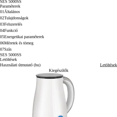
SES 5000SS
Paraméterek
01
Általános
02
Tulajdonságok
03
Felszerelés
04
Funkció
05
Energetikai paraméterek
06
Méretek és tömeg
07
Szín
SES 5000SS
Letöltések
Használati útmutató (hu)
Letöltések
Kiegészítők