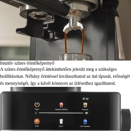
Intuitív színes érintőképernyő
A színes érintőképernyő áttekinthetően jeleníti meg a szükséges
beállításokat. Néhány érintéssel kiválaszthatod az ital típusát, erősségét
és mennyiségét, így a kávét könnyen az ízlésedhez igazíthatod.