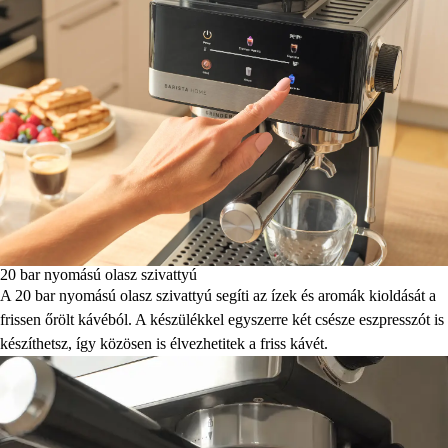
20 bar nyomású olasz szivattyú
A 20 bar nyomású olasz szivattyú segíti az ízek és aromák kioldását a
frissen őrölt kávéból. A készülékkel egyszerre két csésze eszpresszót is
készíthetsz, így közösen is élvezhetitek a friss kávét.