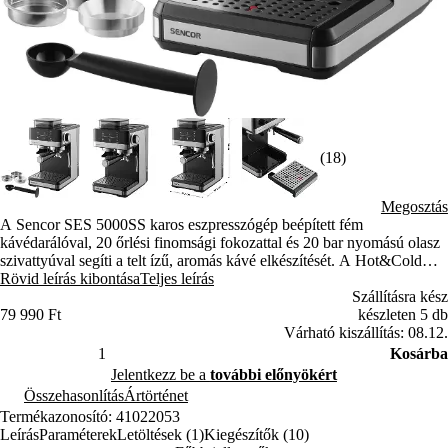
(18)
Megosztás
A Sencor SES 5000SS karos eszpresszógép beépített fém
kávédarálóval, 20 őrlési finomsági fokozattal és 20 bar nyomású olasz
szivattyúval segíti a telt ízű, aromás kávé elkészítését. A Hot&Cold
üzemmódokkal és a forgatható gőzcsővel többféle meleg és hideg
Rövid leírás kibontása
Teljes leírás
kávéitalt készíthetsz.
Szállításra kész
79 990 Ft
készleten 5 db
Várható kiszállítás: 08.12.
Kosárba
Jelentkezz be a
további előnyökért
Összehasonlítás
Ártörténet
Termékazonosító: 41022053
Leírás
Paraméterek
Letöltések (1)
Kiegészítők (10)