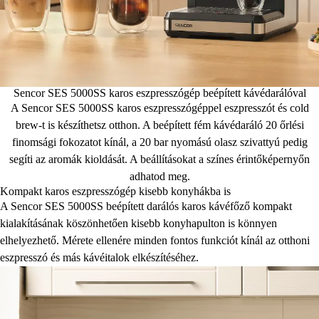
Sencor SES 5000SS karos eszpresszógép beépített kávédarálóval
A Sencor SES 5000SS karos eszpresszógéppel eszpresszót és cold
brew-t is készíthetsz otthon. A beépített fém kávédaráló 20 őrlési
finomsági fokozatot kínál, a 20 bar nyomású olasz szivattyú pedig
segíti az aromák kioldását. A beállításokat a színes érintőképernyőn
adhatod meg.
Kompakt karos eszpresszógép kisebb konyhákba is
A Sencor SES 5000SS beépített darálós karos kávéfőző kompakt
kialakításának köszönhetően kisebb konyhapulton is könnyen
elhelyezhető. Mérete ellenére minden fontos funkciót kínál az otthoni
eszpresszó és más kávéitalok elkészítéséhez.