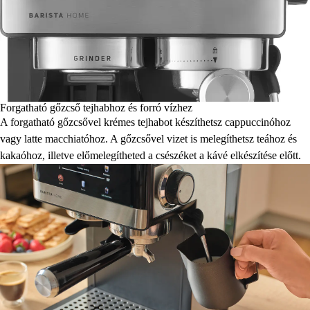
Forgatható gőzcső tejhabhoz és forró vízhez
A forgatható gőzcsővel krémes tejhabot készíthetsz cappuccinóhoz
vagy latte macchiatóhoz. A gőzcsővel vizet is melegíthetsz teához és
kakaóhoz, illetve előmelegítheted a csészéket a kávé elkészítése előtt.