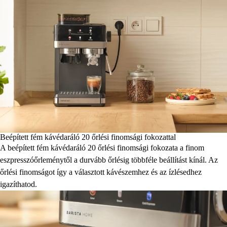
Beépített fém kávédaráló 20 őrlési finomsági fokozattal
A beépített fém kávédaráló 20 őrlési finomsági fokozata a finom
eszpresszóőrleménytől a durvább őrlésig többféle beállítást kínál. Az
őrlési finomságot így a választott kávészemhez és az ízlésedhez
igazíthatod.