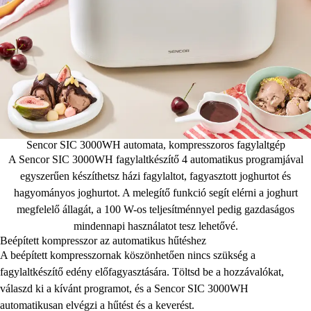
Sencor SIC 3000WH automata, kompresszoros fagylaltgép
A Sencor SIC 3000WH fagylaltkészítő 4 automatikus programjával
egyszerűen készíthetsz házi fagylaltot, fagyasztott joghurtot és
hagyományos joghurtot. A melegítő funkció segít elérni a joghurt
megfelelő állagát, a 100 W-os teljesítménnyel pedig gazdaságos
mindennapi használatot tesz lehetővé.
Beépített kompresszor az automatikus hűtéshez
A beépített kompresszornak köszönhetően nincs szükség a
fagylaltkészítő edény előfagyasztására. Töltsd be a hozzávalókat,
válaszd ki a kívánt programot, és a Sencor SIC 3000WH
automatikusan elvégzi a hűtést és a keverést.