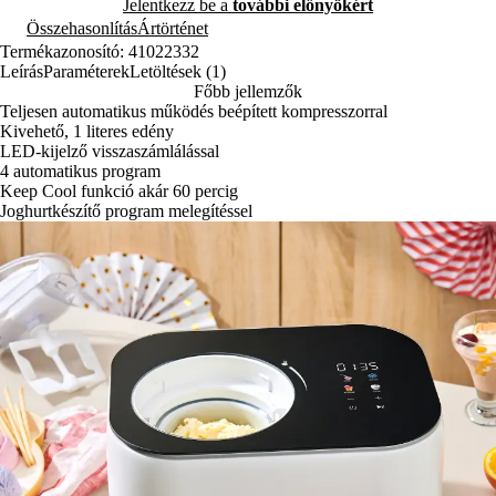
Jelentkezz be a
további előnyökért
Összehasonlítás
Ártörténet
Termékazonosító: 41022332
Leírás
Paraméterek
Letöltések (1)
Főbb jellemzők
Teljesen automatikus működés beépített kompresszorral
Kivehető, 1 literes edény
LED-kijelző visszaszámlálással
4 automatikus program
Keep Cool funkció akár 60 percig
Joghurtkészítő program melegítéssel