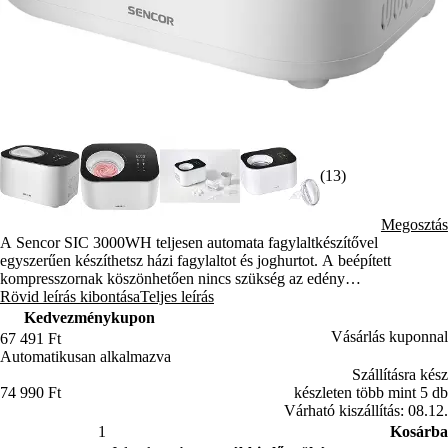
(13)
Megosztás
A Sencor SIC 3000WH teljesen automata fagylaltkészítővel
egyszerűen készíthetsz házi fagylaltot és joghurtot. A beépített
kompresszornak köszönhetően nincs szükség az edény
előfagyasztására. A fagylaltkészítő edény űrtartalma 1 liter.
Rövid leírás kibontása
Teljes leírás
Kedvezménykupon
Vásárlás kuponnal
67 491 Ft
Automatikusan alkalmazva
Szállításra kész
74 990 Ft
készleten több mint 5 db
Várható kiszállítás: 08.12.
Kosárba