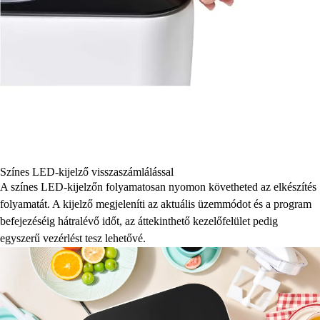
Színes LED-kijelző visszaszámlálással
A színes LED-kijelzőn folyamatosan nyomon követheted az elkészítés
folyamatát. A kijelző megjeleníti az aktuális üzemmódot és a program
befejezéséig hátralévő időt, az áttekinthető kezelőfelület pedig
egyszerű vezérlést tesz lehetővé.