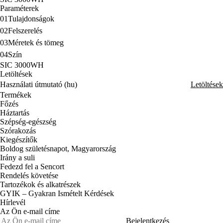
Paraméterek
01
Tulajdonságok
02
Felszerelés
03
Méretek és tömeg
04
Szín
SIC 3000WH
Letöltések
Használati útmutató (hu)
Letöltések
Termékek
Főzés
Háztartás
Szépség-egészség
Szórakozás
Kiegészítők
Boldog születésnapot, Magyarország
Irány a suli
Fedezd fel a Sencort
Rendelés követése
Tartozékok és alkatrészek
GYIK – Gyakran Ismételt Kérdések
Hírlevél
Az Ön e-mail címe
Bejelentkezés