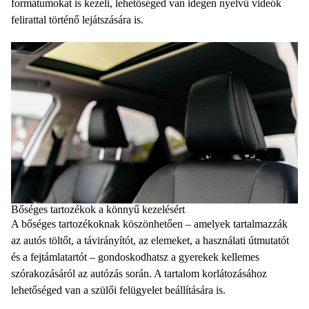
formátumokat is kezeli, lehetőséged van idegen nyelvű videók
felirattal történő lejátszására is.
Bőséges tartozékok a könnyű kezelésért
A bőséges tartozékoknak köszönhetően – amelyek tartalmazzák
az autós töltőt, a távirányítót, az elemeket, a használati útmutatót
és a fejtámlatartót – gondoskodhatsz a gyerekek kellemes
szórakozásáról az autózás során. A tartalom korlátozásához
lehetőséged van a szülői felügyelet beállítására is.