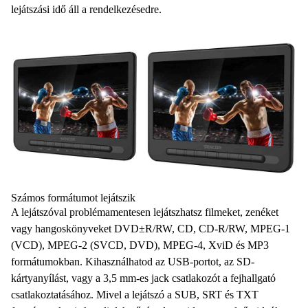
lejátszási idő áll a rendelkezésedre.
Számos formátumot lejátszik
A lejátszóval problémamentesen lejátszhatsz filmeket, zenéket
vagy hangoskönyveket DVD±R/RW, CD, CD-R/RW, MPEG-1
(VCD), MPEG-2 (SVCD, DVD), MPEG-4, XviD és MP3
formátumokban. Kihasználhatod az USB-portot, az SD-
kártyanyílást, vagy a 3,5 mm-es jack csatlakozót a fejhallgató
csatlakoztatásához. Mivel a lejátszó a SUB, SRT és TXT