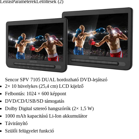
Leírás
Paraméterek
Letöltések (2)
Sencor SPV 7105 DUAL hordozható DVD-lejátszó
2× 10 hüvelykes (25,4 cm) LCD kijelző
Felbontás: 1024 × 600 képpont
DVD/CD/USB/SD támogatás
Dolby Digital sztereó hangszórók (2× 1,5 W)
1000 mAh kapacitású Li-Ion akkumulátor
Távirányító
Szülői felügyelet funkció