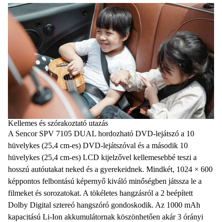
Kellemes és szórakoztató utazás
A Sencor SPV 7105 DUAL hordozható DVD-lejátszó a 10
hüvelykes (25,4 cm-es) DVD-lejátszóval és a második 10
hüvelykes (25,4 cm-es) LCD kijelzővel kellemesebbé teszi a
hosszú autóutakat neked és a gyerekeidnek. Mindkét, 1024 × 600
képpontos felbontású képernyő kiváló minőségben játssza le a
filmeket és sorozatokat. A tökéletes hangzásról a 2 beépített
Dolby Digital sztereó hangszóró gondoskodik. Az 1000 mAh
kapacitású Li-Ion akkumulátornak köszönhetően akár 3 órányi