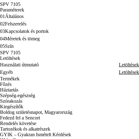
SPV 7105
Paraméterek
01
Általános
02
Felszerelés
03
Kapcsolatok és portok
04
Méretek és tömeg
05
Szín
SPV 7105
Letöltések
Használati útmutató
Letöltések
Egyéb
Letöltések
Termékek
Főzés
Háztartás
Szépség-egészség
Szórakozás
Kiegészítők
Boldog születésnapot, Magyarország
Fedezd fel a Sencort
Rendelés követése
Tartozékok és alkatrészek
GYIK – Gyakran Ismételt Kérdések