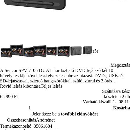
(5)
Megosztás
A Sencor SPV 7105 DUAL hordozható DVD-lejátszó két 10
hüvelykes kijelzővel teszi élvezetesebbé az utazást. DVD-, USB- és
SD-lejátszással, sztereó hangszórókkal, szülői zárral és 3 órás
üzemidővel.
Rövid leírás kibontása
Teljes leírás
Szállításra kész
65 990 Ft
készleten 2 db
Várható kiszállítás: 08.11.
Kosárba
Jelentkezz be a
további előnyökért
Összehasonlítás
Ártörténet
Termékazonosító: 35061684