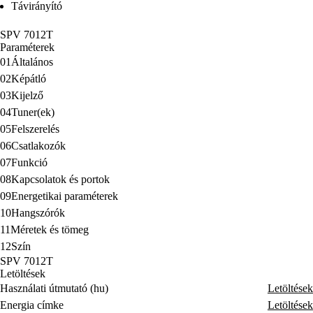
Távirányító
SPV 7012T
Paraméterek
01
Általános
02
Képátló
03
Kijelző
04
Tuner(ek)
05
Felszerelés
06
Csatlakozók
07
Funkció
08
Kapcsolatok és portok
09
Energetikai paraméterek
10
Hangszórók
11
Méretek és tömeg
12
Szín
SPV 7012T
Letöltések
Használati útmutató (hu)
Letöltések
Energia címke
Letöltések