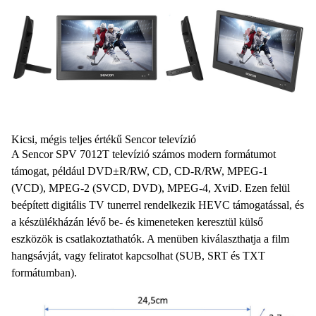
Kicsi, mégis teljes értékű Sencor televízió
A Sencor
SPV 7012T televízió számos
modern formátumot
támogat, például
DVD±R/RW
, CD, CD-R/RW,
MPEG-1
(VCD)
,
MPEG-2 (SVCD, DVD
), MPEG-4,
XviD
. Ezen felül
beépített digitális
TV tunerrel
rendelkezik
HEVC
támogatással, és
a készülékházán lévő be- és kimeneteken keresztül külső
eszközök is csatlakoztathatók. A menüben kiválaszthatja a film
hangsávját
, vagy feliratot kapcsolhat (
SUB
, SRT és
TXT
formátumban).