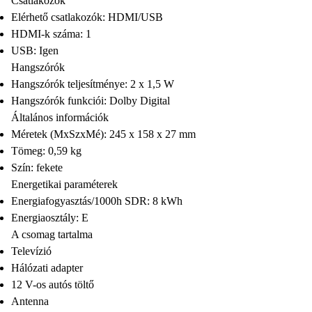
Csatlakozók
Elérhető csatlakozók: HDMI/USB
HDMI-k száma: 1
USB: Igen
Hangszórók
Hangszórók teljesítménye: 2 x 1,5 W
Hangszórók funkciói: Dolby Digital
Általános információk
Méretek (MxSzxMé): 245 x 158 x 27 mm
Tömeg: 0,59 kg
Szín: fekete
Energetikai paraméterek
Energiafogyasztás/1000h SDR: 8 kWh
Energiaosztály: E
A csomag tartalma
Televízió
Hálózati adapter
12 V-os autós töltő
Antenna