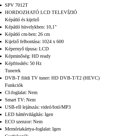
SPV 7012T
HORDOZHATÓ LCD TELEVÍZIÓ
Képátló és kijelző
Képátló hüvelykben: 10,1"
Képátló cm-ben: 26 cm
Kijelző felbontása: 1024 x 600
Képernyő típusa: LCD
Képminőség: HD ready
Képfrissítés: 50 Hz
Tunerek
DVB-T földi TV tuner: HD DVB-T/T2 (HEVC)
Funkciók
CI-foglalat: Nem
Smart TV: Nem
USB-ről lejátszás: videó/fotó/MP3
LED háttérvilágítás: Igen
ECO szenzor: Nem
Memóriakártya-foglalat: Igen