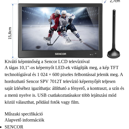
Kiváló képminőség a Sencor LCD televízióval
A tágas
10,1"-os képernyőt
LED-ek világítják meg, a kép
TFT
technológiával
és
1 024
×
600 pixeles
felbontással jelenik meg. A
hordozható Sencor SPV 7012T televízió képernyőjét teljesen
saját ízléséhez igazíthatja: állítható a
fényerő
, a kontraszt,
a szín
és
a menü nyelve is.
USB
csatlakoztatásakor több
lejátszási
mód
közül választhat, például
fotók
vagy
film
.
Műszaki specifikáció
Alapvető információk
SENCOR