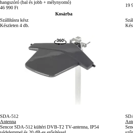
hangszóró (bal és jobb + mélynyomó)
19 
46 990 Ft
Kosárba
Szál
Szállításra kész
Kész
Készleten 4 db.
SDA-512
SD
Antenna
Ant
Sencor SDA-512 kültéri DVB-T2 TV-antenna, IP54
Sen
védelemmel és 20 dB-es erősítéssel
szűr