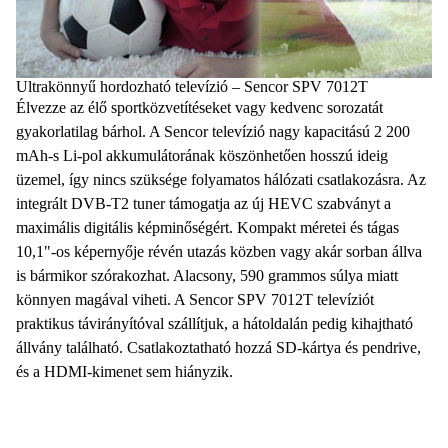
Ultrakönnyű hordozható televízió – Sencor SPV 7012T
Élvezze az élő sportközvetítéseket vagy kedvenc sorozatát
gyakorlatilag bárhol. A Sencor
televízió
nagy kapacitású
2 200
mAh-s Li-pol
akkumulátorának köszönhetően hosszú ideig
üzemel, így nincs szüksége folyamatos hálózati csatlakozásra. Az
integrált
DVB-T2 tuner
támogatja az új
HEVC
szabványt a
maximális digitális képminőségért. Kompakt méretei és tágas
10,1"-os
képernyője révén utazás közben vagy akár sorban állva
is bármikor szórakozhat. Alacsony,
590 grammos
súlya miatt
könnyen magával viheti. A Sencor SPV 7012T televíziót
praktikus
távirányítóval
szállítjuk, a hátoldalán pedig
kihajtható
állvány
található. Csatlakoztatható hozzá SD-kártya és
pendrive
,
és a
HDMI
-kimenet sem hiányzik.