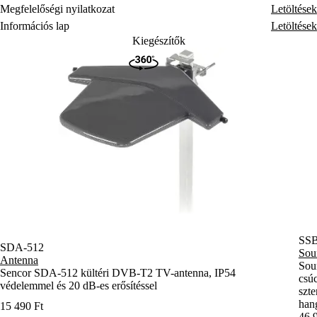
Megfelelőségi nyilatkozat
Letöltések
Információs lap
Letöltések
Kiegészítők
SS
SDA-512
Sou
Antenna
Sou
Sencor SDA-512 kültéri DVB-T2 TV-antenna, IP54
csú
védelemmel és 20 dB-es erősítéssel
szte
han
15 490 Ft
46 