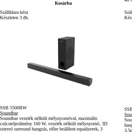
Kosárba
Szállításra kész
Szál
Készleten 3 db.
Kész
SSB 5500BW
SSB
Soundbar
Sou
Soundbar vezeték nélküli mélynyomóval, maximális
Soun
csúcsteljesítmény 160 W, vezeték nélküli mélynyomó, 3D
han
sztereó surround hangzás, előre beállított equalizerek, 3
3.5m