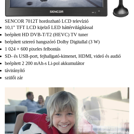
SENCOR 7012T hordozható LCD televízió
10,1" TFT LCD kijelző LED háttérvilágítással
beépített HD DVB-T/T2 (HEVC) TV tuner
beépített sztereó hangszóró Dolby Digitallal (3 W)
1 024 × 600 pixeles felbontás
SD- és USB-port, fejhallgató-kimenet, HDMI, videó és audió
beépített 2 200 mAh-s Li-pol akkumulátor
távirányító
szülői zár