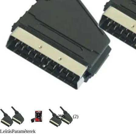
(2)
Leírás
Paraméterek