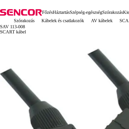
Főzés
Háztartás
Szépség-egészség
Szórakozás
Kie
Szórakozás
Kábelek és csatlakozók
AV kábelek
SCAR
SAV 113-008
SCART kábel