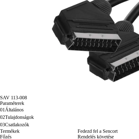
SAV 113-008
Paraméterek
01
Általános
02
Tulajdonságok
03
Csatlakozók
Termékek
Fedezd fel a Sencort
Főzés
Rendelés követése