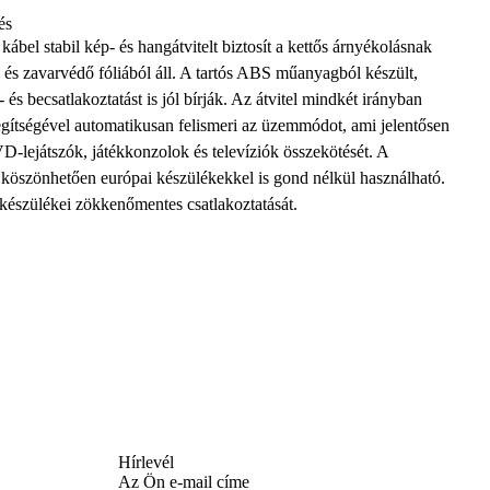
és
bel stabil kép- és
hangátvitelt
biztosít a
kettős árnyékolásnak
és zavarvédő fóliából áll. A tartós ABS műanyagból készült,
 és becsatlakoztatást is jól bírják. Az átvitel mindkét irányban
egítségével automatikusan felismeri az üzemmódot, ami jelentősen
lejátszók, játékkonzolok és televíziók összekötését. A
köszönhetően európai készülékekkel is gond nélkül használható.
e készülékei zökkenőmentes csatlakoztatását.
Hírlevél
Az Ön e-mail címe