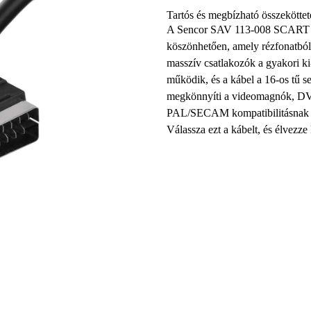
Tartós és megbízható összeköttet
A Sencor SAV 113-008 SCART ká
köszönhetően, amely rézfonatból 
masszív csatlakozók a gyakori ki-
működik, és a kábel a 16-os tű s
megkönnyíti a videomagnók, DVD-
PAL/SECAM kompatibilitásnak
Válassza ezt a kábelt, és élvezz