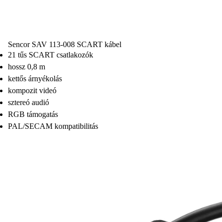
Sencor SAV 113-008 SCART kábel
21 tűs SCART csatlakozók
hossz 0,8 m
kettős árnyékolás
kompozit videó
sztereó audió
RGB támogatás
PAL/SECAM kompatibilitás