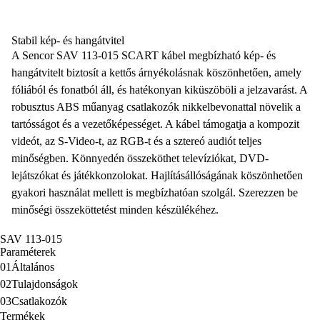
Stabil kép- és hangátvitel
A
Sencor SAV 113-015 SCART kábel
megbízható kép- és
hangátvitelt biztosít a
kettős árnyékolásnak
köszönhetően, amely
fóliából és fonatból áll, és hatékonyan kiküszöböli a jelzavarást. A
robusztus ABS műanyag csatlakozók nikkelbevonattal növelik a
tartósságot és a vezetőképességet. A kábel támogatja a kompozit
videót, az S-Video-t, az RGB-t és a sztereó audiót teljes
minőségben. Könnyedén összeköthet televíziókat, DVD-
lejátszókat és játékkonzolokat. Hajlításállóságának köszönhetően
gyakori használat mellett is megbízhatóan szolgál. Szerezzen be
minőségi összeköttetést minden készülékéhez.
SAV 113-015
Paraméterek
01
Általános
02
Tulajdonságok
03
Csatlakozók
Termékek