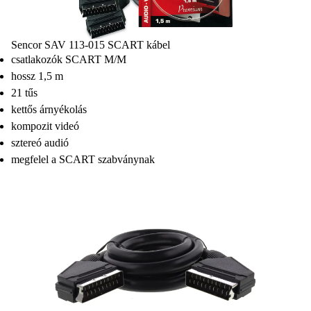
Sencor SAV 113-015 SCART kábel
csatlakozók SCART M/M
hossz 1,5 m
21 tűs
kettős árnyékolás
kompozit videó
sztereó audió
megfelel a SCART szabványnak