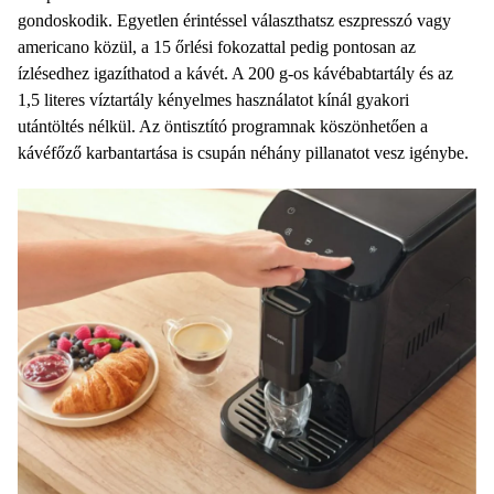
gondoskodik. Egyetlen érintéssel választhatsz eszpresszó vagy
americano közül, a
15 őrlési fokozattal
pedig pontosan az
ízlésedhez igazíthatod a kávét. A
200 g-os kávébabtartály
és az
1,5 literes víztartály
kényelmes használatot kínál gyakori
utántöltés nélkül. Az
öntisztító programnak
köszönhetően a
kávéfőző karbantartása is csupán néhány pillanatot vesz igénybe.