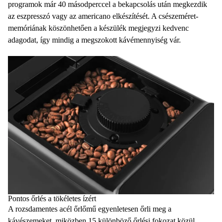
programok már 40 másodperccel a bekapcsolás után megkezdik
az eszpresszó vagy az americano elkészítését. A csészeméret-
memóriának köszönhetően a készülék megjegyzi kedvenc
adagodat, így mindig a megszokott kávémennyiség vár.
Pontos őrlés a tökéletes ízért
A rozsdamentes acél őrlőmű egyenletesen őrli meg a
kávészemeket, miközben 15 különböző őrlési fokozat közül