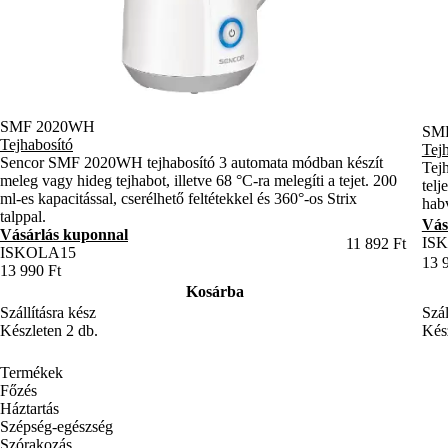
SMF 2020WH
SM
Tejhabosító
Tej
Sencor SMF 2020WH tejhabosító 3 automata módban készít
Tejh
meleg vagy hideg tejhabot, illetve 68 °C-ra melegíti a tejet. 200
telj
ml-es kapacitással, cserélhető feltétekkel és 360°-os Strix
hab
talppal.
Vás
Vásárlás kuponnal
IS
11 892 Ft
ISKOLA15
13 
13 990 Ft
Kosárba
Szál
Szállításra kész
Kész
Készleten 2 db.
Termékek
Főzés
Háztartás
Szépség-egészség
Szórakozás