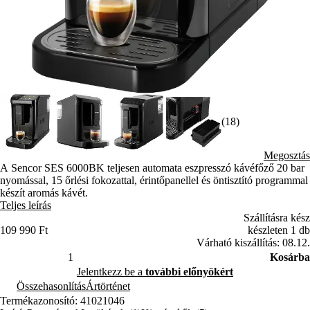
(18)
Megosztás
A Sencor SES 6000BK teljesen automata eszpresszó kávéfőző 20 bar
nyomással, 15 őrlési fokozattal, érintőpanellel és öntisztító programmal
készít aromás kávét.
Teljes leírás
Szállításra kész
109 990 Ft
készleten 1 db
Várható kiszállítás: 08.12.
Kosárba
Jelentkezz be a
további előnyökért
Összehasonlítás
Ártörténet
Termékazonosító: 41021046