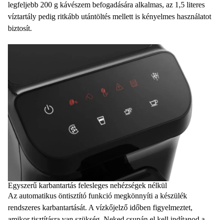
legfeljebb 200 g kávészem befogadására alkalmas, az 1,5 literes
víztartály pedig ritkább utántöltés mellett is kényelmes használatot
biztosít.
Egyszerű karbantartás felesleges nehézségek nélkül
Az automatikus öntisztító funkció megkönnyíti a készülék
rendszeres karbantartását. A vízkőjelző időben figyelmeztet,
amikor tisztításra van szükség. Neked csupán el kell indítanod a