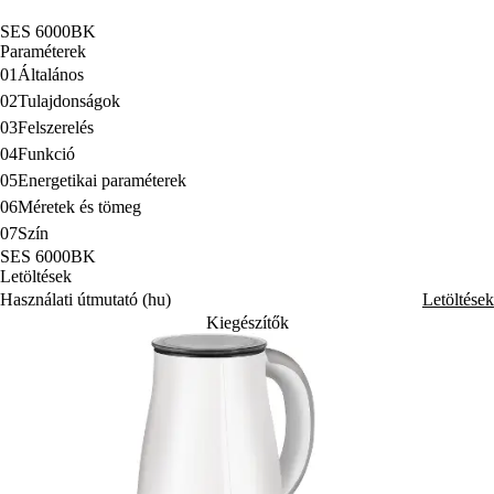
SES 6000BK
Paraméterek
01
Általános
02
Tulajdonságok
03
Felszerelés
04
Funkció
05
Energetikai paraméterek
06
Méretek és tömeg
07
Szín
SES 6000BK
Letöltések
Használati útmutató (hu)
Letöltések
Kiegészítők