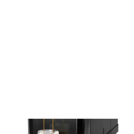
Főzés
Kávékészítés
Automata kávéfőzők
Espresso SES 6000BK
SES 6000BK
Espresso