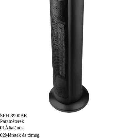
SFH 8990BK
Paraméterek
01
Általános
02
Méretek és tömeg