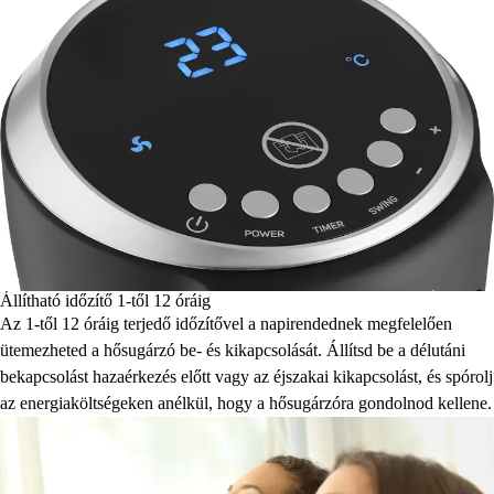
Állítható időzítő 1-től 12 óráig
Az 1-től 12 óráig terjedő időzítővel a napirendednek megfelelően
ütemezheted a hősugárzó be- és kikapcsolását. Állítsd be a délutáni
bekapcsolást hazaérkezés előtt vagy az éjszakai kikapcsolást, és spórolj
az energiaköltségeken anélkül, hogy a hősugárzóra gondolnod kellene.