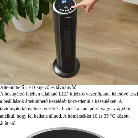
Áttekinthető LED kijelző és távirányító
A hősugárzó fejében található LED kijelzős vezérlőpanel lehetővé teszi
a beállítások áttekinthető kezelését közvetlenül a készüléken. A
távirányító kényelmes vezérlést biztosít a kanapéról vagy az ágyból,
anélkül, hogy fel kellene állnod. A hőmérséklet 10 és 35 °C között
állítható.