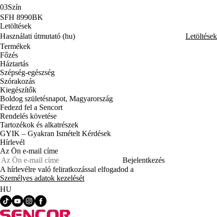
03
Szín
SFH 8990BK
Letöltések
Használati útmutató (hu)
Letöltések
Termékek
Főzés
Háztartás
Szépség-egészség
Szórakozás
Kiegészítők
Boldog születésnapot, Magyarország
Fedezd fel a Sencort
Rendelés követése
Tartozékok és alkatrészek
GYIK – Gyakran Ismételt Kérdések
Hírlevél
Az Ön e-mail címe
Bejelentkezés
A hírlevélre való feliratkozással elfogadod a
Személyes adatok kezelését
HU