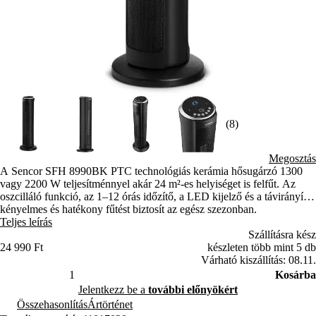
(8)
Megosztás
A Sencor SFH 8990BK PTC technológiás kerámia hősugárzó 1300
vagy 2200 W teljesítménnyel akár 24 m²-es helyiséget is felfűt. Az
oszcilláló funkció, az 1–12 órás időzítő, a LED kijelző és a távirányító
kényelmes és hatékony fűtést biztosít az egész szezonban.
Teljes leírás
Szállításra kész
24 990 Ft
készleten több mint 5 db
Várható kiszállítás: 08.11.
Kosárba
Jelentkezz be a
további előnyökért
Összehasonlítás
Ártörténet