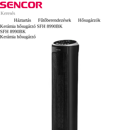
Háztartás
Fűtőberendezések
Hősugárzók
Kerámia hősugárzó SFH 8990BK
SFH 8990BK
Kerámia hősugárzó