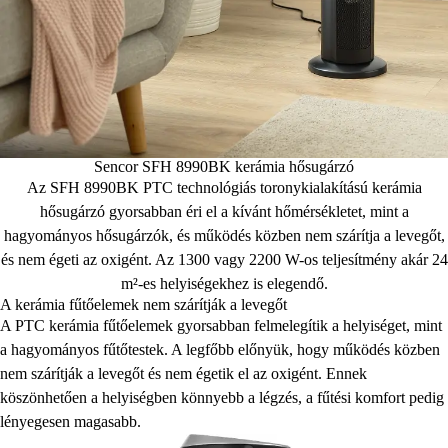
Sencor SFH 8990BK kerámia hősugárzó
Az SFH 8990BK PTC technológiás toronykialakítású kerámia
hősugárzó gyorsabban éri el a kívánt hőmérsékletet, mint a
hagyományos hősugárzók, és működés közben nem szárítja a levegőt,
és nem égeti az oxigént. Az 1300 vagy 2200 W-os teljesítmény akár 24
m²-es helyiségekhez is elegendő.
A kerámia fűtőelemek nem szárítják a levegőt
A PTC kerámia fűtőelemek gyorsabban felmelegítik a helyiséget, mint
a hagyományos fűtőtestek. A legfőbb előnyük, hogy működés közben
nem szárítják a levegőt és nem égetik el az oxigént. Ennek
köszönhetően a helyiségben könnyebb a légzés, a fűtési komfort pedig
lényegesen magasabb.