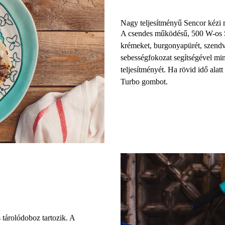
Nagy teljesítményű Sencor kézi
A
csendes működésű
, 500 W-os
krémeket, burgonyapürét, szend
sebességfokozat
segítségével mi
teljesítményét. Ha
rövid idő alat
Turbo gombot
.
 tárolódoboz tartozik. A