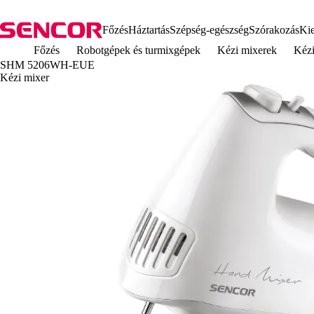
Főzés
Háztartás
Szépség-egészség
Szórakozás
Kie
Főzés
Robotgépek és turmixgépek
Kézi mixerek
Kéz
SHM 5206WH-EUE
Kézi mixer