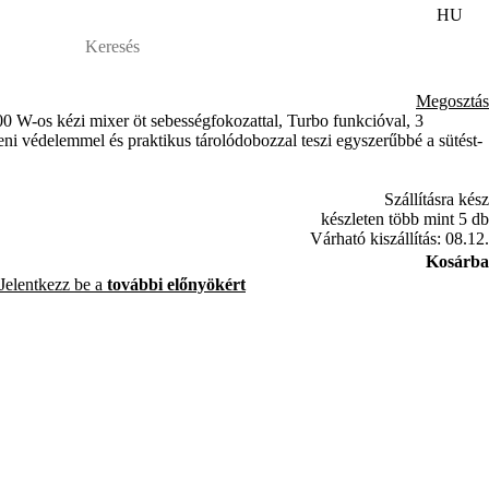
HU
Megosztás
os kézi mixer öt sebességfokozattal, Turbo funkcióval, 3
eni védelemmel és praktikus tárolódobozzal teszi egyszerűbbé a sütést-
Szállításra kész
készleten több mint 5 db
Várható kiszállítás: 08.12.
Kosárba
Jelentkezz be a
további előnyökért