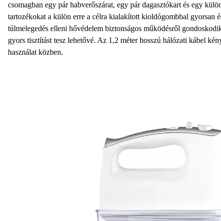
csomagban
egy pár habverőszárat, egy pár dagasztókart és egy külön
tartozékokat a külön erre a célra kialakított kioldógombbal gyorsan 
túlmelegedés elleni hővédelem
biztonságos működésről gondoskodik,
gyors tisztítást tesz lehetővé. Az
1,2 méter hosszú hálózati kábel
kény
használat közben.