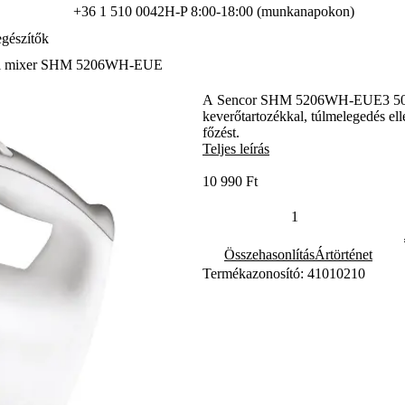
+36 1 510 0042
H-P 8:00-18:00 (munkanapokon)
gészítők
i mixer SHM 5206WH-EUE
A Sencor SHM 5206WH-EUE3 500 W-
keverőtartozékkal, túlmelegedés ell
főzést.
Teljes leírás
10 990 Ft
Összehasonlítás
Ártörténet
Termékazonosító: 41010210