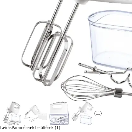
(11)
Leírás
Paraméterek
Letöltések (1)