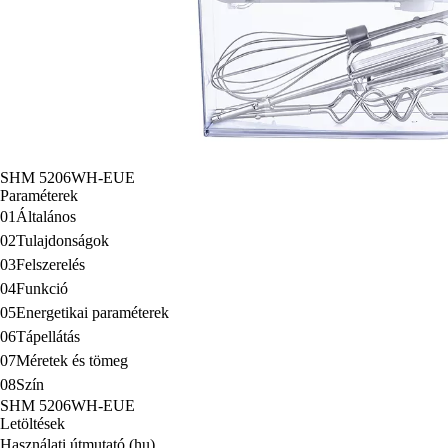
SHM 5206WH-EUE
Paraméterek
01
Általános
02
Tulajdonságok
03
Felszerelés
04
Funkció
05
Energetikai paraméterek
06
Tápellátás
07
Méretek és tömeg
08
Szín
SHM 5206WH-EUE
Letöltések
Használati útmutató (hu)