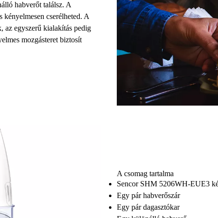
álló habverőt találsz.
A
és kényelmesen cserélheted. A
 az egyszerű kialakítás pedig
elmes mozgásteret biztosít
A csomag tartalma
Sencor SHM 5206WH-EUE3 kéz
Egy pár habverőszár
Egy pár dagasztókar