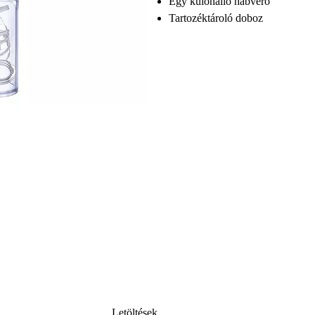
Egy különálló habverő
Tartozéktároló doboz
Letöltések