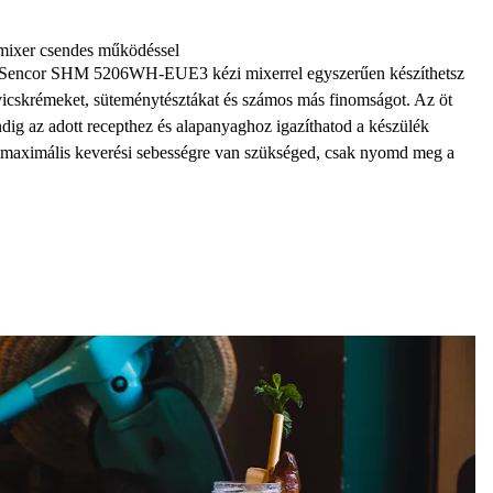
 mixer csendes működéssel
Sencor SHM 5206WH-EUE3 kézi mixerrel
egyszerűen készíthetsz
vicskrémeket, süteménytésztákat és számos más finomságot. Az
öt
ndig az adott recepthez és alapanyaghoz igazíthatod a készülék
t maximális keverési sebességre
van szükséged, csak
nyomd meg a