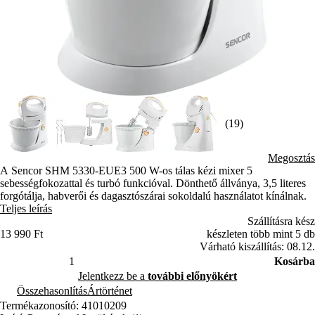
(19)
Megosztás
A Sencor SHM 5330-EUE3 500 W-os tálas kézi mixer 5
sebességfokozattal és turbó funkcióval. Dönthető állványa, 3,5 literes
forgótálja, habverői és dagasztószárai sokoldalú használatot kínálnak.
Teljes leírás
Szállításra kész
13 990 Ft
készleten több mint 5 db
Várható kiszállítás: 08.12.
Kosárba
Jelentkezz be a
további előnyökért
Összehasonlítás
Ártörténet
Termékazonosító: 41010209