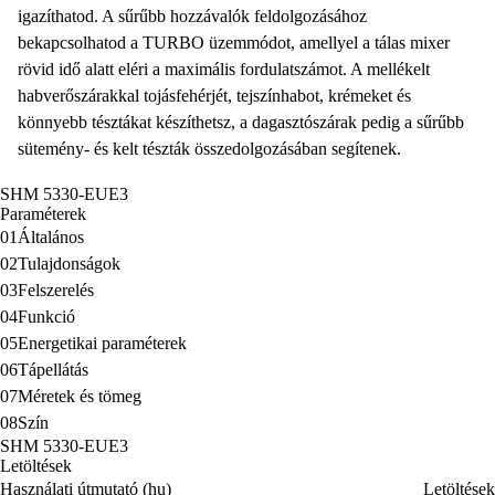
igazíthatod. A sűrűbb hozzávalók feldolgozásához
bekapcsolhatod a
TURBO üzemmódot
, amellyel a tálas mixer
rövid idő alatt eléri a maximális fordulatszámot. A mellékelt
habverőszárakkal tojásfehérjét
, tejszínhabot, krémeket és
könnyebb tésztákat készíthetsz, a
dagasztószárak
pedig a sűrűbb
sütemény- és kelt tészták összedolgozásában segítenek.
SHM 5330-EUE3
Paraméterek
01
Általános
02
Tulajdonságok
03
Felszerelés
04
Funkció
05
Energetikai paraméterek
06
Tápellátás
07
Méretek és tömeg
08
Szín
SHM 5330-EUE3
Letöltések
Használati útmutató (hu)
Letöltések