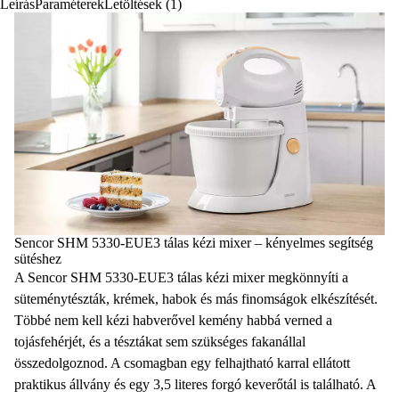
Leírás
Paraméterek
Letöltések (1)
Sencor SHM 5330-EUE3 tálas kézi mixer – kényelmes segítség
sütéshez
A
Sencor SHM 5330-EUE3 tálas kézi mixer
megkönnyíti a
süteménytészták, krémek, habok és más finomságok elkészítését.
Többé nem kell kézi habverővel kemény habbá verned a
tojásfehérjét, és a tésztákat sem szükséges fakanállal
összedolgoznod. A csomagban egy
felhajtható karral ellátott
praktikus állvány
és egy
3,5 literes forgó keverőtál
is található. A