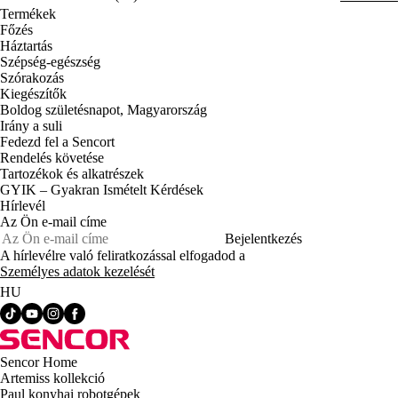
Termékek
Főzés
Háztartás
Szépség-egészség
Szórakozás
Kiegészítők
Boldog születésnapot, Magyarország
Irány a suli
Fedezd fel a Sencort
Rendelés követése
Tartozékok és alkatrészek
GYIK – Gyakran Ismételt Kérdések
Hírlevél
Az Ön e-mail címe
Bejelentkezés
A hírlevélre való feliratkozással elfogadod a
Személyes adatok kezelését
HU
Sencor Home
Artemiss kollekció
Paul konyhai robotgépek