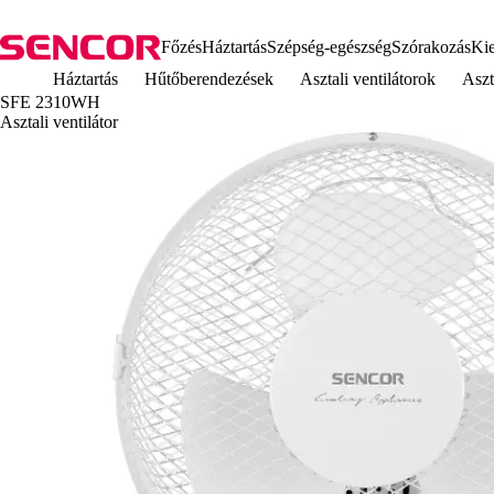
Főzés
Háztartás
Szépség-egészség
Szórakozás
Kie
Háztartás
Hűtőberendezések
Asztali ventilátorok
Aszt
SFE 2310WH
Asztali ventilátor