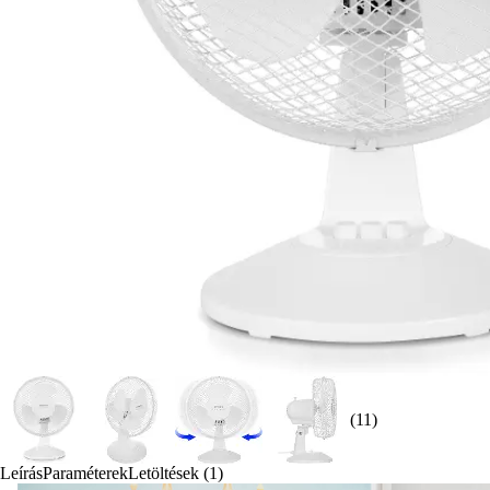
(11)
Leírás
Paraméterek
Letöltések (1)