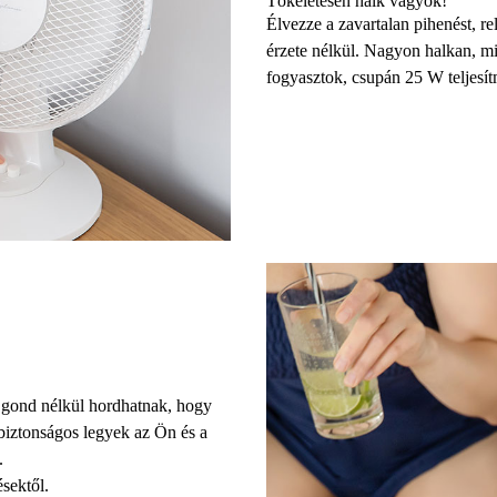
Tökéletesen halk vagyok!
Élvezze a zavartalan pihenést, rel
érzete nélkül.
Nagyon halkan, mi
fogyasztok, csupán 25 W teljesít
l gond nélkül hordhatnak, hogy
 biztonságos legyek az Ön és a
.
sektől.