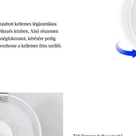
szabott kellemes légáramlásra
 étkezés közben. Alsó részemen
ességfokozatot
, kérésére pedig
ezhesse a kellemes friss szellőt.