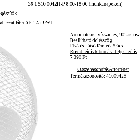
+36 1 510 0042
H-P 8:00-18:00 (munkanapokon)
gészítők
ali ventilátor SFE 2310WH
Automatikus, vízszintes, 90°-os osz
Beállítható dőlésszög
Első és hátsó fém védőrács
Csúszásgátló lábak
Rövid leírás kibontása
Teljes leírás
Túlmelegedés elleni védelem
7 390 Ft
Összehasonlítás
Ártörténet
Termékazonosító: 41009425