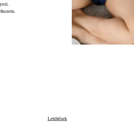
yezi.
elkezem.
Letöltések