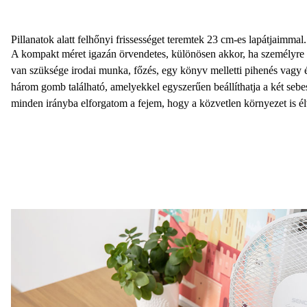
Pillanatok alatt felhőnyi frissességet teremtek 23 cm-es lapátjaimmal.
A kompakt méret igazán örvendetes, különösen akkor, ha személyre 
van szüksége irodai munka, főzés, egy könyv melletti pihenés vagy
három gomb található, amelyekkel
egyszerűen beállíthatja a két seb
minden irányba elforgatom a fejem, hogy a közvetlen környezet is élv