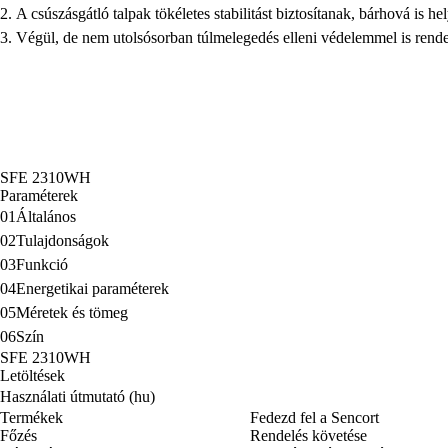
A csúszásgátló talpak tökéletes stabilitást biztosítanak, bárhová is hel
Végül, de nem utolsósorban túlmelegedés elleni védelemmel is rend
SFE 2310WH
Paraméterek
01
Általános
02
Tulajdonságok
03
Funkció
04
Energetikai paraméterek
05
Méretek és tömeg
06
Szín
SFE 2310WH
Letöltések
Használati útmutató (hu)
Termékek
Fedezd fel a Sencort
Főzés
Rendelés követése