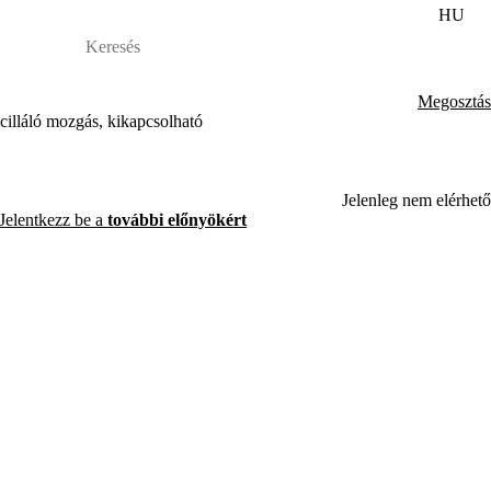
HU
Megosztás
cilláló mozgás, kikapcsolható
Jelenleg nem elérhető
Jelentkezz be a
további előnyökért