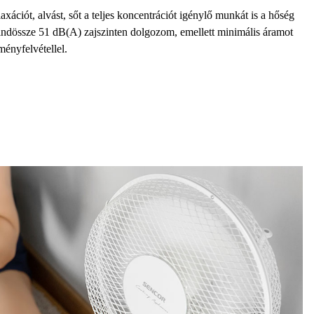
axációt, alvást, sőt a teljes koncentrációt igénylő munkát is a hőség
ndössze 51 dB(A) zajszinten dolgozom,
emellett
minimális áramot
ményfelvétellel.