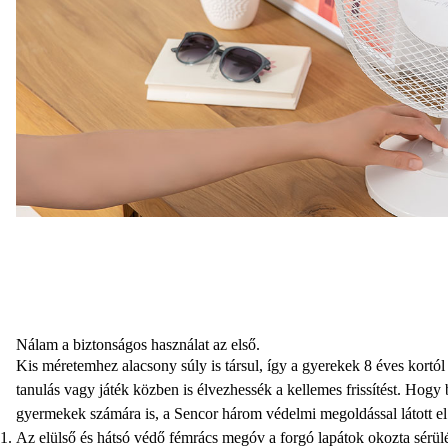
Nálam a biztonságos használat az első.
Kis méretemhez alacsony súly is társul, így a gyerekek 8 éves kortó
tanulás vagy játék közben is élvezhessék a kellemes frissítést. Hogy
gyermekek számára is, a Sencor
három védelmi megoldással
látott el
Az elülső és hátsó védő fémrács megóv a forgó lapátok okozta sérülé