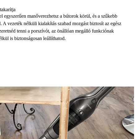
takarítja
el
egyszerűen manőverezhetsz a bútorok körül, és a szűkebb
d. A
vezeték nélküli kialakítás
szabad mozgást biztosít az egész
zeretnéd tenni a porszívót, az
önállóan megálló funkciónak
kül is biztonságosan leállíthatod.