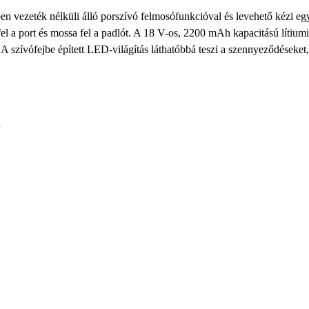
 vezeték nélküli álló porszívó
felmosófunkcióval
és levehető kézi eg
el a port és mossa fel a padlót
. A
18 V-os, 2200 mAh kapacitású lítiu
. A
szívófejbe épített LED-világítás
láthatóbbá teszi a szennyeződéseket, 