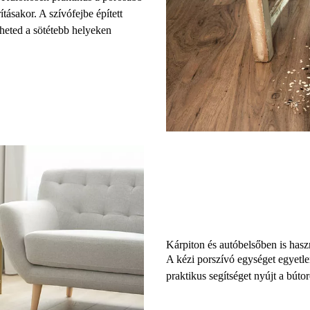
rításakor. A
szívófejbe épített
heted a sötétebb helyeken
Kárpiton és autóbelsőben is hasz
A kézi porszívó egységet egyetl
praktikus segítséget nyújt a búto