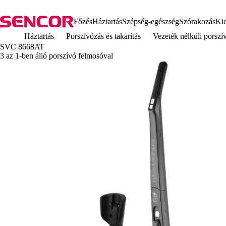
Főzés
Háztartás
Szépség-egészség
Szórakozás
Kie
Háztartás
Porszívózás és takarítás
Vezeték nélküli porszí
SVC 8668AT
3 az 1-ben álló porszívó felmosóval