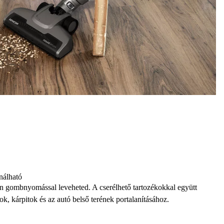
nálható
en gombnyomással leveheted. A cserélhető tartozékokkal együtt
rok, kárpitok és az autó belső terének portalanításához.