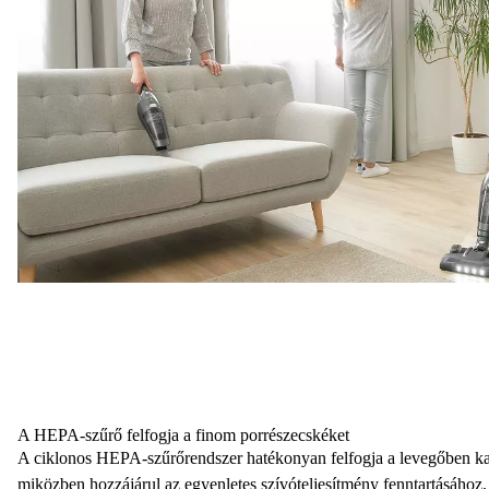
A HEPA-szűrő felfogja a finom porrészecskéket
A
ciklonos HEPA-szűrőrendszer
hatékonyan felfogja a levegőben ka
miközben hozzájárul az
egyenletes szívóteljesítmény
fenntartásához.