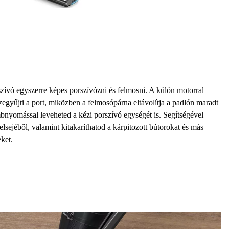
zívó
egyszerre képes
porszívózni és felmosni
. A külön
motorral
gyűjti a port, miközben a felmosópárna eltávolítja a padlón maradt
mbnyomással leveheted a
kézi porszívó
egységét is. Segítségével
 belsejéből, valamint kitakaríthatod a kárpitozott bútorokat és más
ket.