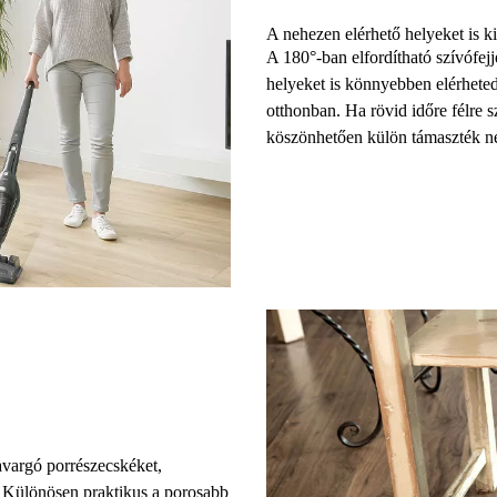
A nehezen elérhető helyeket is ki
A
180°-ban elfordítható szívófejj
helyeket is könnyebben elérhete
otthonban. Ha rövid időre félre s
köszönhetően külön támaszték nél
vargó porrészecskéket,
 Különösen praktikus a porosabb