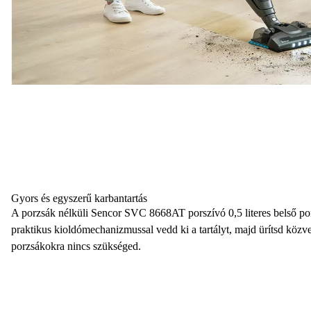
Gyors és egyszerű karbantartás
A
porzsák nélküli Sencor SVC 8668AT porszívó 0,5 literes
belső por
praktikus kioldómechanizmussal vedd ki a tartályt, majd ürítsd közv
porzsákokra nincs szükséged.