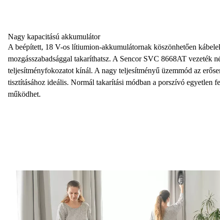
Nagy kapacitású akkumulátor
A
beépített, 18 V-os lítiumion-akkumulátornak
köszönhetően kábele
mozgásszabadsággal
takaríthatsz. A Sencor SVC 8668AT vezeték né
teljesítményfokozatot
kínál. A nagy teljesítményű üzemmód az erősen
tisztításához ideális. Normál takarítási módban a porszívó egyetlen fe
működhet
.