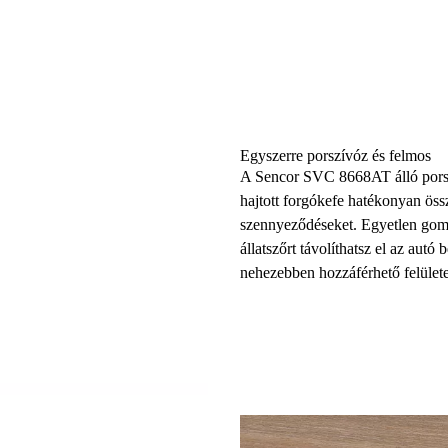
Egyszerre porszívóz és felmos
A
Sencor SVC 8668AT álló pors
hajtott forgókefe
hatékonyan össze
szennyeződéseket. Egyetlen go
állatszőrt távolíthatsz el az autó
nehezebben hozzáférhető felülete