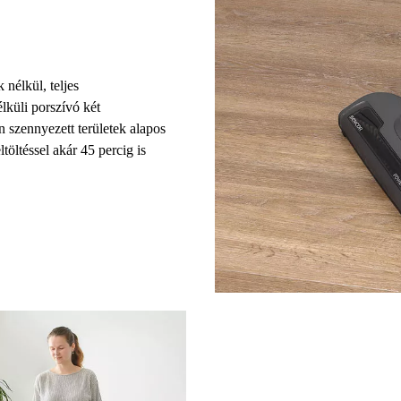
k nélkül,
teljes
lküli porszívó
két
 szennyezett területek alapos
ltöltéssel
akár 45 percig is