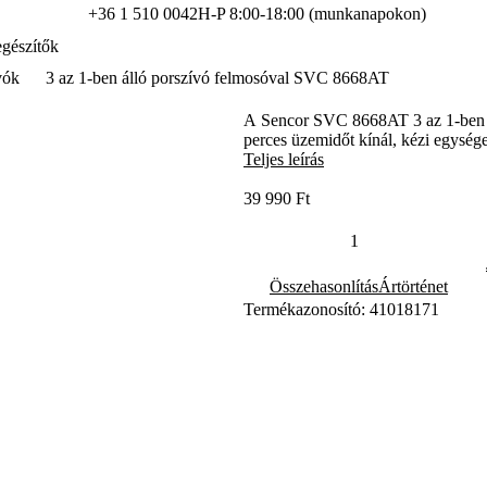
+36 1 510 0042
H-P 8:00-18:00 (munkanapokon)
gészítők
vók
3 az 1-ben álló porszívó felmosóval SVC 8668AT
A Sencor SVC 8668AT 3 az 1-ben ál
perces üzemidőt kínál, kézi egysége
Teljes leírás
39 990 Ft
Összehasonlítás
Ártörténet
Termékazonosító: 41018171