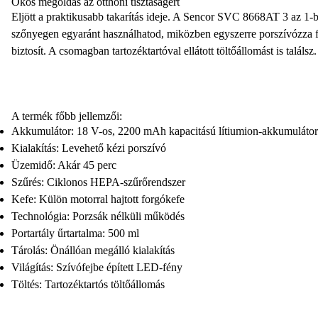
Okos megoldás az otthoni tisztaságért
Eljött a praktikusabb takarítás ideje. A
Sencor SVC 8668AT 3 az 1-ben
szőnyegen egyaránt használhatod, miközben
egyszerre porszívózza f
biztosít
. A csomagban tartozéktartóval ellátott töltőállomást is találsz
A termék főbb jellemzői:
Akkumulátor: 18 V-os, 2200 mAh kapacitású lítiumion-akkumulátor
Kialakítás: Levehető kézi porszívó
Üzemidő: Akár 45 perc
Szűrés: Ciklonos HEPA-szűrőrendszer
Kefe: Külön motorral hajtott forgókefe
Technológia: Porzsák nélküli működés
Portartály űrtartalma: 500 ml
Tárolás: Önállóan megálló kialakítás
Világítás: Szívófejbe épített LED-fény
Töltés: Tartozéktartós töltőállomás