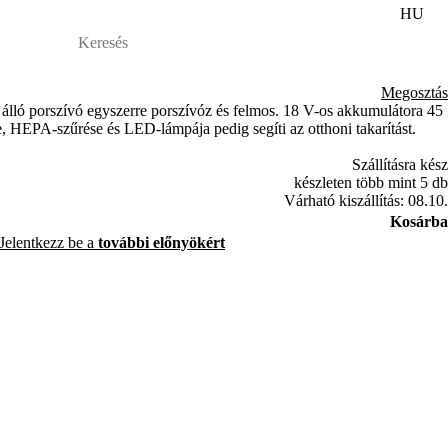
HU
Megosztás
ló porszívó egyszerre porszívóz és felmos. 18 V-os akkumulátora 45
, HEPA-szűrése és LED-lámpája pedig segíti az otthoni takarítást.
Szállításra kész
készleten több mint 5 db
Várható kiszállítás: 08.10.
Kosárba
Jelentkezz be a
további előnyökért