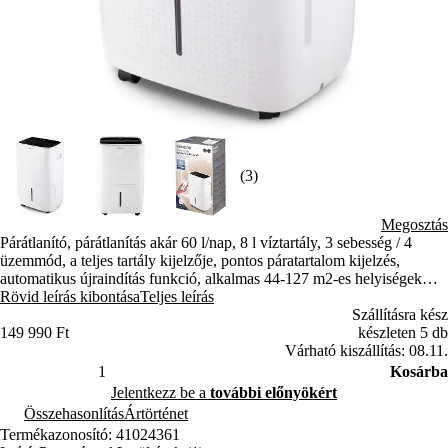
(3)
Megosztás
Párátlanító, párátlanítás akár 60 l/nap, 8 l víztartály, 3 sebesség / 4
üzemmód, a teljes tartály kijelzője, pontos páratartalom kijelzés,
automatikus újraindítás funkció, alkalmas 44-127 m2-es helyiségek
számára.
Rövid leírás kibontása
Teljes leírás
Szállításra kész
149 990 Ft
készleten 5 db
Várható kiszállítás: 08.11.
Kosárba
Jelentkezz be a
további előnyökért
Összehasonlítás
Ártörténet
Termékazonosító: 41024361