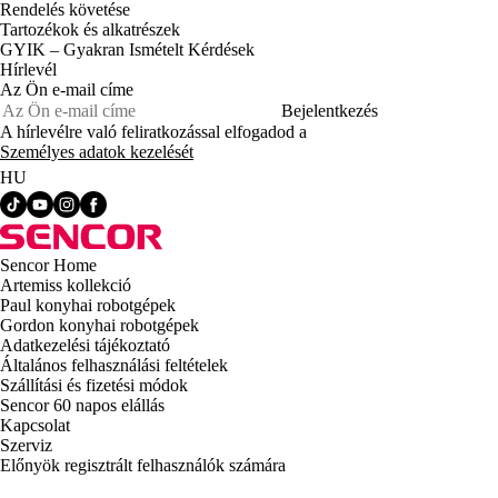
Rendelés követése
Tartozékok és alkatrészek
GYIK – Gyakran Ismételt Kérdések
Hírlevél
Az Ön e-mail címe
Bejelentkezés
A hírlevélre való feliratkozással elfogadod a
Személyes adatok kezelését
HU
Sencor Home
Artemiss kollekció
Paul konyhai robotgépek
Gordon konyhai robotgépek
Adatkezelési tájékoztató
Általános felhasználási feltételek
Szállítási és fizetési módok
Sencor 60 napos elállás
Kapcsolat
Szerviz
Előnyök regisztrált felhasználók számára