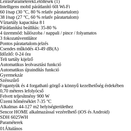
Leírás
Paraméterek
Letöltések (1)
Intelligens mobil párátlanító 60l Wi-Fi
60 l/nap (30 °C, 80 % relatív páratartalom)
38 l/nap (27 °C, 60 % relatív páratartalom)
Víztartály kapacitása 8 l
Párátlanítási beállítás: 35-80 %
4 üzemmód: hálószoba / nappali / pince / folyamatos
3 fokozatúventilátor
Pontos páratartalom-jelzés
Csendes működés 43-49 dB(A)
Időzítő: 0-24 óra
Teli tartály kijelző
Automatikus leolvasztási funkció
Automatikus újraindítás funkció
Gyermekzár
Szénszűrő
Fogantyúk és 4 forgatható görgő a könnyű kezelhetőség érdekében
0,70 méteres lefolyócső
Felvett teljesítmény 900 W
Üzemi hőmérséklet 7-35 °C
Alkalmas 44-127 m2 helyiségterülethez
Sencor HOME alkalmazással vezérelhető (iOS és Android)
SDH 6025WH
Paraméterek
01
Általános