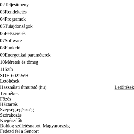
02
Teljesítmény
03
Rendeltetés
04
Programok
05
Tulajdonságok
06
Felszerelés
07
Software
08
Funkció
09
Energetikai paraméterek
10
Méretek és tömeg
11
Szín
SDH 6025WH
Letöltések
Használati útmutató (hu)
Letöltések
Termékek
Főzés
Háztartás
Szépség-egészség
Szórakozás
Kiegészítők
Boldog születésnapot, Magyarország
Fedezd fel a Sencort