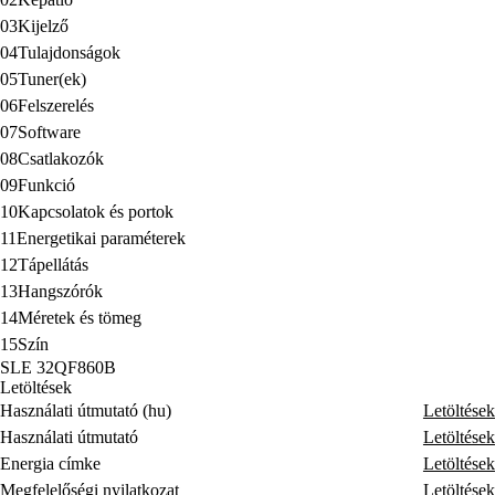
11
Energetikai paraméterek
12
Tápellátás
13
Hangszórók
14
Méretek és tömeg
15
Szín
SLE 32QF860B
Letöltések
Használati útmutató (hu)
Letöltések
Használati útmutató
Letöltések
Energia címke
Letöltések
Megfelelőségi nyilatkozat
Letöltések
Információs lap (hu)
Letöltések
Kiegészítők