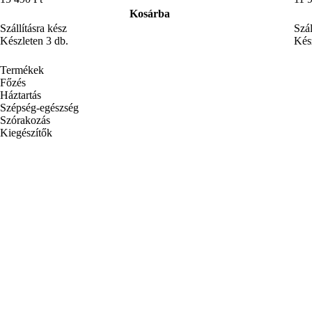
Boldog születésnapot, Magyarország
Irány a suli
Fedezd fel a Sencort
Rendelés követése
Tartozékok és alkatrészek
GYIK – Gyakran Ismételt Kérdések
Hírlevél
Az Ön e-mail címe
Bejelentkezés
A hírlevélre való feliratkozással elfogadod a
Személyes adatok kezelését
HU
Sencor Home
Artemiss kollekció
Paul konyhai robotgépek
Gordon konyhai robotgépek
Adatkezelési tájékoztató
Általános felhasználási feltételek
Szállítási és fizetési módok
Sencor 60 napos elállás
Kapcsolat