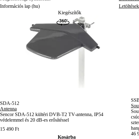
SS
SDA-512
Sou
Antenna
Sou
Sencor SDA-512 kültéri DVB-T2 TV-antenna, IP54
csú
védelemmel és 20 dB-es erősítéssel
szte
han
15 490 Ft
46 
Kosárba
Szállításra kész
Szál
Készleten 3 db.
Kész