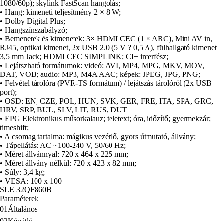
• OSD: EN, CZE, POL, HUN, SVK, GER, FRE, ITA, SPA, GRC,
HRV, SRP, BUL, SLV, LIT, RUS, DUT
• EPG Elektronikus műsorkalauz; teletext; óra, időzítő; gyermekzár;
timeshift;
• A csomag tartalma: mágikus vezérlő, gyors útmutató, állvány;
• Tápellátás: AC ~100-240 V, 50/60 Hz;
• Méret állvánnyal: 720 x 464 x 225 mm;
• Méret állvány nélkül: 720 x 423 x 82 mm;
• Súly: 3,4 kg;
• VESA: 100 x 100
SLE 32QF860B
Paraméterek
01
Általános
02
Képátló
03
Kijelző
04
Tulajdonságok
05
Tuner(ek)
06
Felszerelés
07
Software
08
Csatlakozók
09
Funkció
10
Kapcsolatok és portok