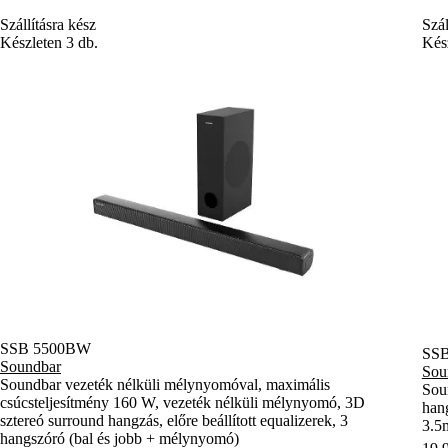
SSB 5500BW
SSB
Soundbar
Sou
Soundbar vezeték nélküli mélynyomóval, maximális
Soun
csúcsteljesítmény 160 W, vezeték nélküli mélynyomó, 3D
han
sztereó surround hangzás, előre beállított equalizerek, 3
3.5m
hangszóró (bal és jobb + mélynyomó)
19 
46 990 Ft
Kosárba
Szál
Szállításra kész
Kész
Készleten 4 db.