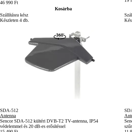
SDA-512
SD
Antenna
Ant
Sencor SDA-512 kültéri DVB-T2 TV-antenna, IP54
Sen
védelemmel és 20 dB-es erősítéssel
szűr
15 490 Ft
11 
Kosárba
Szállításra kész
Szál
Készleten 3 db.
Kész
Termékek
Főzés
Háztartás
Szépség-egészség
Szórakozás
Kiegészítők