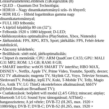
• Alacsony késleltetés;
• Beállítások: sötét mód, játékoptimalizálás;
• Chipset és memóriák: CPU: ARM QuadCore CA55; GPU: MALI
G31 MP2; ROM: 1,5 GB; RAM: 8 GB;
• SMART interfész: webOS SMART TV interfész; HBO MAX,
DISNEY+, Netflix, Apple TV, Prime Video, Youtube, Spotify, deezer;
O2 TV alkalmazás; magenta TV, Skylink CZ, Voyo, Televize Seznam,
SledovaniTV, Pohádky, lepší.TV, Kuki, T-Mobile TV, Telly, Magio
Go, Antik TV; LG ThinQ okostelefonos alkalmazással; hbbTV
(Hybrid Broadcast Broadband TV);
• Csatlakozások: beépített wifi modul (2,4/5 GHz); miracast; airplay;
bluetooth 5.0 LG Sound Sync támogatással; AIThinQ –
hangasszisztens; A jel vétele:; DVB-T2 (H.265, max. 1920 ×
1080/60p); DVB-T; DVB-C; DVB-S2 (H.265, max. 1920 ×
1080/60p); skylink FastScan hangolás;
• Hang: kimeneti teljesítmény 2 × 8 W;
• Dolby Digital Plus;
• Hangszínszabályzó;
• Bemenetek és kimenetek: 3× HDMI CEC (1 × ARC), Mini AV in,
RJ45, optikai kimenet, 2x USB 2.0 (5 V ? 0,5 A), fülhallgató kimenet
3,5 mm Jack; HDMI CEC SIMPLINK; CI+ interfész;
• Lejátszható formátumok: videó: AVI, MP4, MPG, MKV, MOV,
DAT, VOB; audio: MP3, M4A AAC; képek: JPEG, JPG, PNG;
• Felvétel tárolóra (PVR-TS formátum) / lejátszás tárolóról (2x USB
port);