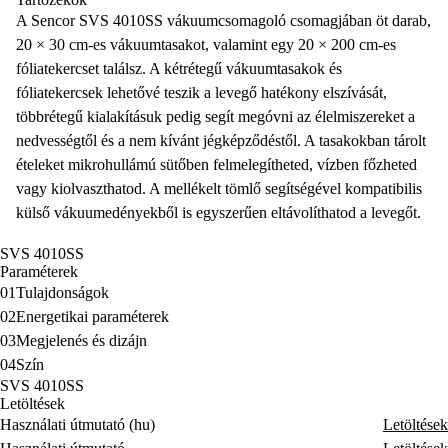
A S
encor SVS 4010SS vákuumcsomagoló
csomagjában öt darab,
20 × 30 cm-es vákuumtasakot, valamint egy 20 × 200 cm-es
fóliatekercset találsz. A
kétrétegű vákuumtasakok
és
fóliatekercsek lehetővé teszik a levegő hatékony elszívását,
többrétegű kialakításuk pedig segít megóvni az élelmiszereket a
nedvességtől és a nem kívánt jégképződéstől. A tasakokban tárolt
ételeket mikrohullámú sütőben felmelegítheted, vízben főzheted
vagy kiolvaszthatod. A mellékelt tömlő segítségével kompatibilis
külső vákuumedényekből is egyszerűen eltávolíthatod a levegőt.
SVS 4010SS
Paraméterek
01
Tulajdonságok
02
Energetikai paraméterek
03
Megjelenés és dizájn
04
Szín
SVS 4010SS
Letöltések
Használati útmutató (hu)
Letöltések