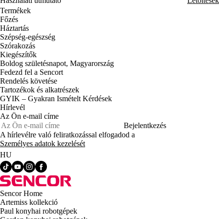
Használati útmutató
Letöltések
Termékek
Főzés
Háztartás
Szépség-egészség
Szórakozás
Kiegészítők
Boldog születésnapot, Magyarország
Fedezd fel a Sencort
Rendelés követése
Tartozékok és alkatrészek
GYIK – Gyakran Ismételt Kérdések
Hírlevél
Az Ön e-mail címe
Bejelentkezés
A hírlevélre való feliratkozással elfogadod a
Személyes adatok kezelését
HU
Sencor Home
Artemiss kollekció
Paul konyhai robotgépek