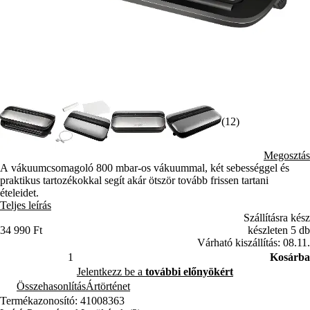
(12)
Megosztás
A vákuumcsomagoló 800 mbar-os vákuummal, két sebességgel és
praktikus tartozékokkal segít akár ötször tovább frissen tartani
ételeidet.
Teljes leírás
Szállításra kész
34 990 Ft
készleten 5 db
Várható kiszállítás: 08.11.
Kosárba
Jelentkezz be a
további előnyökért
Összehasonlítás
Ártörténet
Termékazonosító: 41008363