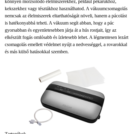
könnyen morzsolódó élelmiszerekhez, például pékárukhoz,
kekszekhez vagy tésztákhoz használhatod. A vákuumcsomagolás
nemcsak az élelmiszerek eltarthatóságát növeli, hanem a pácolást
is hatékonyabbá teheti. A vákuum segít abban, hogy a pác
gyorsabban és egyenletesebben járja át a hús rostjait, így az
elkészült fogás omlósabb és ízletesebb lehet. A
légmentesen lezárt
csomagolás
emellett védelmet nyújt a nedvességgel, a rovarokkal
és más külső hatásokkal szemben.
Tartozékok