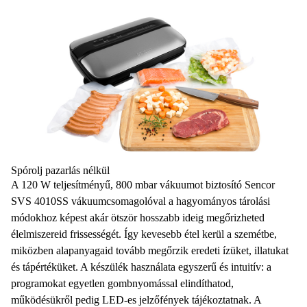
Spórolj pazarlás nélkül
A
120 W teljesítményű
, 800 mbar vákuumot biztosító
Sencor
SVS 4010SS vákuumcsomagolóval
a hagyományos tárolási
módokhoz képest
akár ötször hosszabb ideig
megőrizheted
élelmiszereid frissességét. Így kevesebb étel kerül a szemétbe,
miközben alapanyagaid tovább megőrzik eredeti ízüket, illatukat
és tápértéküket. A készülék
használata egyszerű és intuitív
: a
programokat egyetlen gombnyomással elindíthatod,
működésükről pedig
LED-es jelzőfények
tájékoztatnak. A