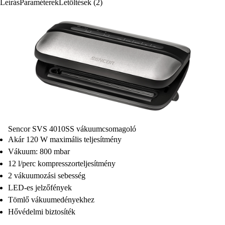
Leírás
Paraméterek
Letöltések (2)
Sencor SVS 4010SS vákuumcsomagoló
Akár 120 W maximális teljesítmény
Vákuum: 800 mbar
12 l/perc kompresszorteljesítmény
2 vákuumozási sebesség
LED-es jelzőfények
Tömlő vákuumedényekhez
Hővédelmi biztosíték