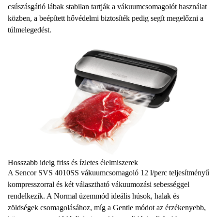
csúszásgátló lábak
stabilan tartják a vákuumcsomagolót használat
közben, a
beépített hővédelmi biztosíték
pedig segít megelőzni a
túlmelegedést.
Hosszabb ideig friss és ízletes élelmiszerek
A
Sencor SVS 4010SS
vákuumcsomagoló
12 l/perc teljesítményű
kompresszorral
és
két választható vákuumozási sebességgel
rendelkezik. A Normal üzemmód
ideális húsok, halak és
zöldségek csomagolásához
, míg a Gentle módot az érzékenyebb,