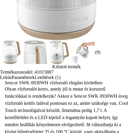
(9)
Kifutott termék
Termékazonosító: 41015887
Leírás
Paraméterek
Letöltések (1)
Sencor SWK 0930WH vízforraló elegáns kivitelben
Olyan
vízforralót
keres, amely jól is mutat és korszerű
funkciókkal is rendelkezik? Akkor a Sencor SWK 0930WH
üveg
vízforraló
kettős falával pontosan ez az, amire szüksége van. Cool
Touch
technológiával
készült, űrtartalma pedig 1,7 l. A
kezelőfelület és a LED kijelző a fogantyún kapott helyet, így
minden beállítás kényelmesen elvégezhető. Itt választhatja ki a
kívánt
hőmérsékletet
35 és 100 °C között, vagy aktiválhatja a