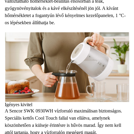
változtatható hőmérséklet-beállítás
elsősorban a teák,
gyógynövényitalok és a kávé elkészítésénél jön jól. A kívánt
hőmérsékletet
a fogantyún lévő kényelmes kezelőpanelen, 1 °C-
os lépésekben állíthatja be.
Igényes kivitel
A Sencor SWK 0930WH
vízforraló
maximálisan biztonságos.
Speciális kettős Cool Touch fallal van ellátva, amelynek
köszönhetően a külseje érintésre is hűvös marad. Így nem kell
attól tartania, hogy a
vízforralón
megégeti magát.