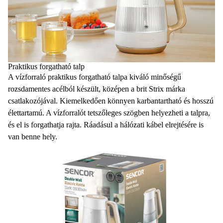
Praktikus forgatható talp
A
vízforraló
praktikus forgatható talpa kiváló minőségű
rozsdamentes acélból készült, középen a brit Strix márka
csatlakozójával. Kiemelkedően könnyen karbantartható és hosszú
élettartamú. A
vízforralót
tetszőleges szögben helyezheti a talpra,
és el is forgathatja rajta. Ráadásul a hálózati kábel elrejtésére is
van benne hely.