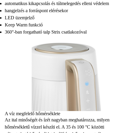
automatikus kikapcsolás és túlmelegedés elleni védelem
hangjelzés a forráspont elérésekor
LED üzemjelző
Keep Warm funkció
360°-ban forgatható talp Strix csatlakozóval
A víz megfelelő hőmérséklete
Az ital minőségét és ízét nagyban meghatározza, milyen
hőmérsékletű vízzel
készíti el. A 35 és 100 °C közötti