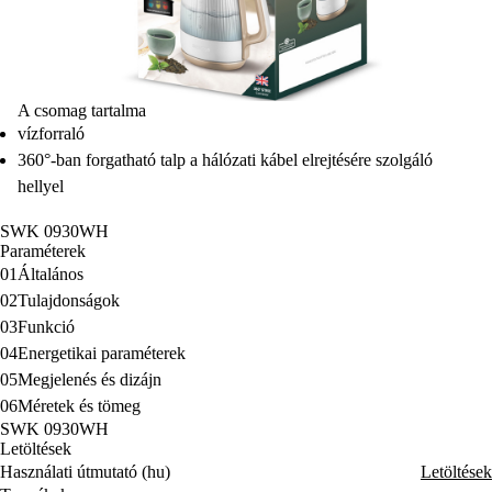
A csomag tartalma
vízforraló
360°-ban forgatható talp a hálózati kábel elrejtésére szolgáló
hellyel
SWK 0930WH
Paraméterek
01
Általános
02
Tulajdonságok
03
Funkció
04
Energetikai paraméterek
05
Megjelenés és dizájn
06
Méretek és tömeg
SWK 0930WH
Letöltések
Használati útmutató (hu)
Letöltések