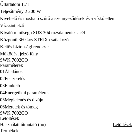
Űrtartalom 1,7 l
Teljesítmény 2 200 W
Kivehető és mosható szűrő a szennyeződések és a vízkő ellen
Vízszintjelző
Kiváló minőségű SUS 304 rozsdamentes acél
Központi 360°-os STRIX csatlakozó
Kettős biztonsági rendszer
Működést jelző fény
SWK 7002CO
Paraméterek
01
Általános
02
Felszerelés
03
Funkció
04
Energetikai paraméterek
05
Megjelenés és dizájn
06
Méretek és tömeg
SWK 7002CO
Letöltések
Használati útmutató (hu)
Letöltések
Termékek