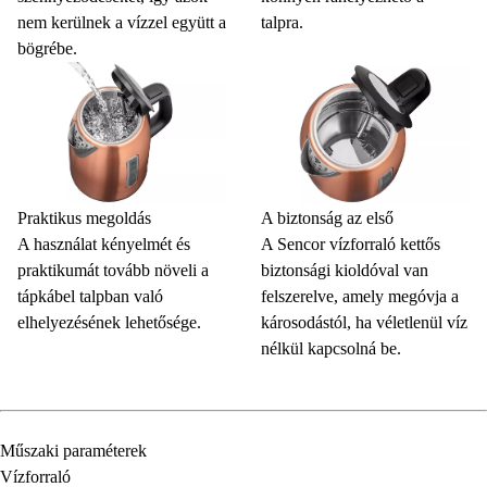
nem kerülnek a vízzel együtt a
talpra.
bögrébe.
Praktikus megoldás
A biztonság az első
A használat kényelmét és
A Sencor vízforraló kettős
praktikumát tovább növeli a
biztonsági kioldóval van
tápkábel talpban való
felszerelve, amely megóvja a
elhelyezésének lehetősége.
károsodástól, ha véletlenül víz
nélkül kapcsolná be.
Műszaki paraméterek
Vízforraló