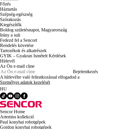
Főzés
Háztartás
Szépség-egészség
Szórakozás
Kiegészítők
Boldog születésnapot, Magyarország
Irány a suli
Fedezd fel a Sencort
Rendelés követése
Tartozékok és alkatrészek
GYIK – Gyakran Ismételt Kérdések
Hírlevél
Az Ön e-mail címe
Bejelentkezés
A hírlevélre való feliratkozással elfogadod a
Személyes adatok kezelését
HU
Sencor Home
Artemiss kollekció
Paul konyhai robotgépek
Gordon konyhai robotgépek