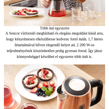
Több ital egyszerre
A Sencor vízforraló
megbízható
és
elegáns megoldást
kínál arra,
hogy kényelmesen elkészíthesse kedvenc forró italát.
1,7 literes
űrtartalmával bőven elegendő helyet ad,
2 200 W-os
teljesítményének
köszönhetően pedig gyorsan forral. Így játszi
könnyedséggel készíthet el egyszerre több italt is.