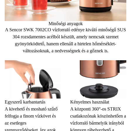
Minőségi anyagok
A Sencor SWK 7002CO vízforraló edénye
kiváló minőségű SUS
304 rozsdamentes acélból
készült, amely nemcsak szemet
gyönyörködtető, hanem ellenáll a hirtelen hőmérséklet-
változásoknak, a nedvességnek és a gőznek is.
Egyszerű karbantartás
Kényelmes használat
A kivehető és mosható szűrő
A központi 360°-os STRIX
felfogja a finom vízkövet és
csatlakozónak köszönhetően a
az esetleges
vízforraló bármelyik irányból
szennyeződéseket, így azok
könnyen ráhelyezhető a