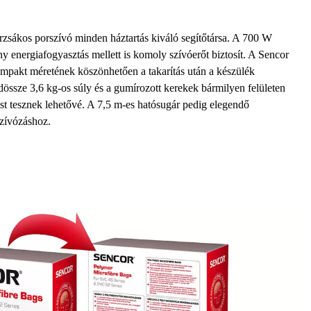
kos porszívó minden háztartás kiváló segítőtársa. A
700 W
y energiafogyasztás mellett is komoly szívóerőt biztosít. A Sencor
ompakt méretének
köszönhetően a takarítás után a készülék
ndössze
3,6 kg-os súly
és a
gumírozott kerekek
bármilyen felületen
st tesznek lehetővé. A
7,5 m-es hatósugár
pedig elegendő
zívózáshoz.