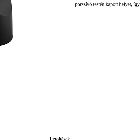
porszívó testén kapott helyet, íg
Letöltések