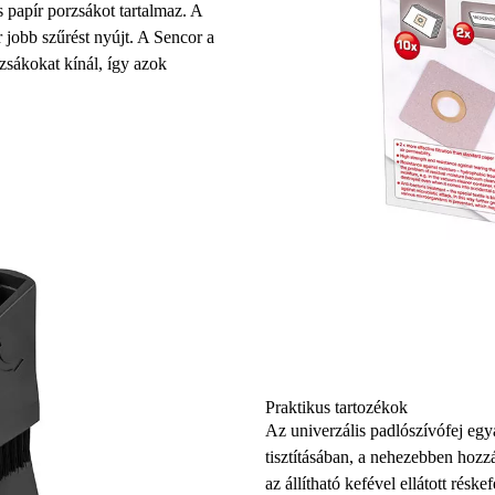
apír porzsákot tartalmaz. A
r jobb szűrést
nyújt. A Sencor a
sákokat kínál, így azok
Praktikus tartozékok
Az
univerzális padlószívófej
egya
tisztításában, a nehezebben hozz
az
állítható kefével ellátott réskef