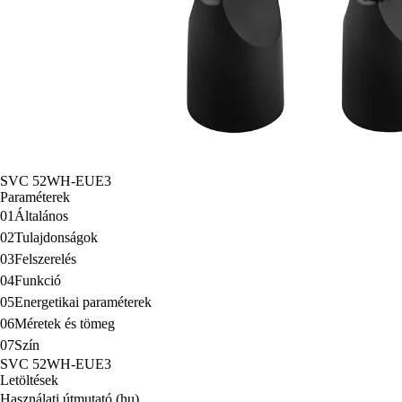
SVC 52WH-EUE3
Paraméterek
01
Általános
02
Tulajdonságok
03
Felszerelés
04
Funkció
05
Energetikai paraméterek
06
Méretek és tömeg
07
Szín
SVC 52WH-EUE3
Letöltések
Használati útmutató (hu)