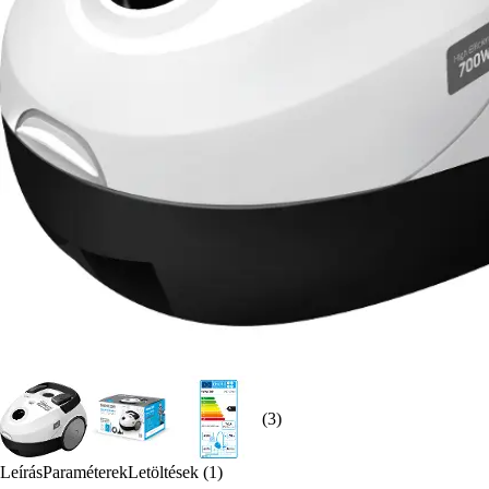
(3)
Leírás
Paraméterek
Letöltések (1)