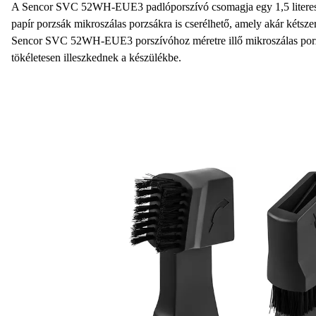
A Sencor SVC 52WH-EUE3 padlóporszívó csomagja egy 1,5 literes p
papír porzsák mikroszálas porzsákra is cserélhető, amely
akár kétsze
Sencor SVC 52WH-EUE3 porszívóhoz méretre illő mikroszálas porz
tökéletesen illeszkednek a készülékbe.