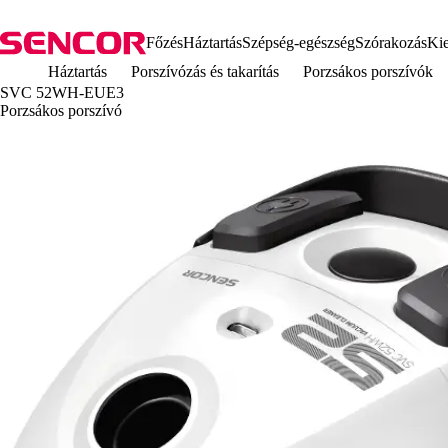
Főzés
Háztartás
Szépség-egészség
Szórakozás
Kie
Háztartás
Porszívózás és takarítás
Porzsákos porszívók
SVC 52WH-EUE3
Porzsákos porszívó