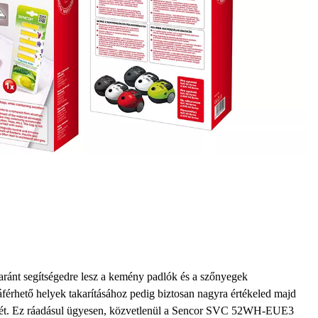
ránt segítségedre lesz a kemény padlók és a szőnyegek
áférhető helyek takarításához pedig biztosan nagyra értékeled majd
ét.
Ez ráadásul ügyesen, közvetlenül a Sencor SVC 52WH-EUE3