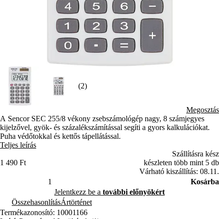
(2)
Megosztás
A Sencor SEC 255/8 vékony zsebszámológép nagy, 8 számjegyes
kijelzővel, gyök- és százalékszámítással segíti a gyors kalkulációkat.
Puha védőtokkal és kettős tápellátással.
Teljes leírás
Szállításra kész
1 490 Ft
készleten több mint 5 db
Várható kiszállítás: 08.11.
Kosárba
Jelentkezz be a
további előnyökért
Összehasonlítás
Ártörténet
Termékazonosító: 10001166