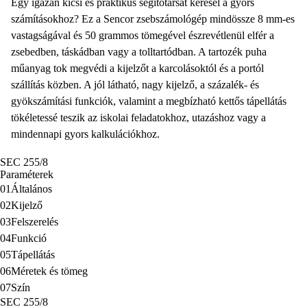
Egy igazán kicsi és praktikus segítőtársat keresel a gyors
számításokhoz? Ez a Sencor zsebszámológép mindössze 8 mm-es
vastagságával és 50 grammos tömegével észrevétlenül elfér a
zsebedben, táskádban vagy a tolltartódban. A tartozék puha
műanyag tok megvédi a kijelzőt a karcolásoktól és a portól
szállítás közben. A jól látható, nagy kijelző, a százalék- és
gyökszámítási funkciók, valamint a megbízható kettős tápellátás
tökéletessé teszik az iskolai feladatokhoz, utazáshoz vagy a
mindennapi gyors kalkulációkhoz.
SEC 255/8
Paraméterek
01
Általános
02
Kijelző
03
Felszerelés
04
Funkció
05
Tápellátás
06
Méretek és tömeg
07
Szín
SEC 255/8