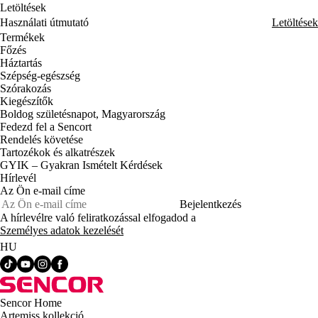
Letöltések
Használati útmutató
Letöltések
Termékek
Főzés
Háztartás
Szépség-egészség
Szórakozás
Kiegészítők
Boldog születésnapot, Magyarország
Fedezd fel a Sencort
Rendelés követése
Tartozékok és alkatrészek
GYIK – Gyakran Ismételt Kérdések
Hírlevél
Az Ön e-mail címe
Bejelentkezés
A hírlevélre való feliratkozással elfogadod a
Személyes adatok kezelését
HU
Sencor Home
Artemiss kollekció