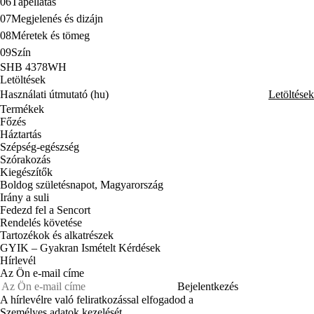
06
Tápellátás
07
Megjelenés és dizájn
08
Méretek és tömeg
09
Szín
SHB 4378WH
Letöltések
Használati útmutató (hu)
Letöltések
Termékek
Főzés
Háztartás
Szépség-egészség
Szórakozás
Kiegészítők
Boldog születésnapot, Magyarország
Irány a suli
Fedezd fel a Sencort
Rendelés követése
Tartozékok és alkatrészek
GYIK – Gyakran Ismételt Kérdések
Hírlevél
Az Ön e-mail címe
Bejelentkezés
A hírlevélre való feliratkozással elfogadod a
Személyes adatok kezelését