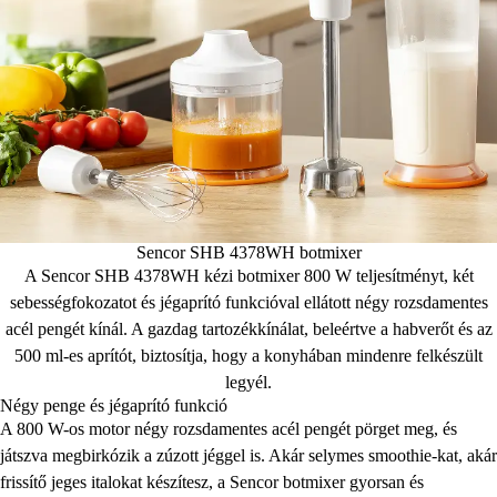
Sencor SHB 4378WH botmixer
A Sencor SHB 4378WH kézi botmixer 800 W teljesítményt, két
sebességfokozatot és jégaprító funkcióval ellátott négy rozsdamentes
acél pengét kínál. A gazdag tartozékkínálat, beleértve a habverőt és az
500 ml-es aprítót, biztosítja, hogy a konyhában mindenre felkészült
legyél.
Négy penge és jégaprító funkció
A 800 W-os motor négy rozsdamentes acél pengét pörget meg, és
játszva megbirkózik a zúzott jéggel is. Akár selymes smoothie-kat, akár
frissítő jeges italokat készítesz, a Sencor botmixer gyorsan és