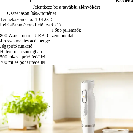
Kosárba
Jelentkezz be a
további előnyökért
Összehasonlítás
Ártörténet
Termékazonosító: 41012815
Leírás
Paraméterek
Letöltések (1)
Főbb jellemzők
800 W-os motor TURBO üzemmóddal
4 rozsdamentes acél penge
Jégaprító funkció
Habverő a csomagban
500 ml-es aprító fedéllel
700 ml-es pohár fedéllel