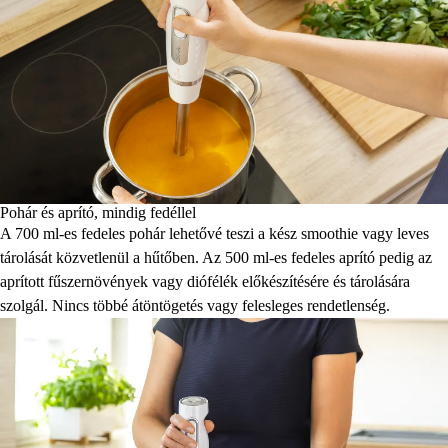
Pohár és aprító, mindig fedéllel
A 700 ml-es fedeles pohár lehetővé teszi a kész smoothie vagy leves
tárolását közvetlenül a hűtőben. Az 500 ml-es fedeles aprító pedig az
aprított fűszernövények vagy diófélék előkészítésére és tárolására
szolgál. Nincs többé átöntögetés vagy felesleges rendetlenség.