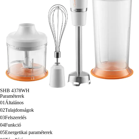
SHB 4378WH
Paraméterek
01
Általános
02
Tulajdonságok
03
Felszerelés
04
Funkció
05
Energetikai paraméterek