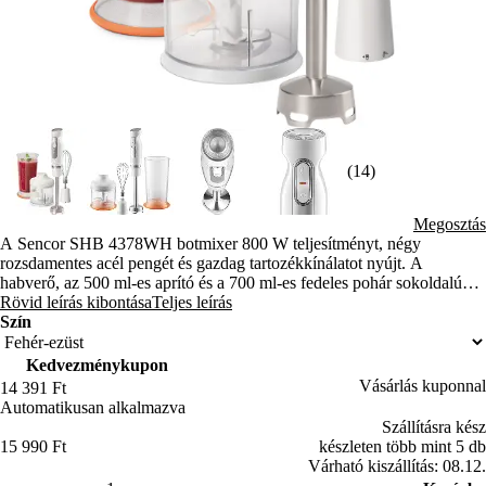
(14)
Megosztás
A Sencor SHB 4378WH botmixer 800 W teljesítményt, négy
rozsdamentes acél pengét és gazdag tartozékkínálatot nyújt. A
habverő, az 500 ml-es aprító és a 700 ml-es fedeles pohár sokoldalú
segítőtárssá teszik minden konyhában.
Rövid leírás kibontása
Teljes leírás
Szín
Kedvezménykupon
Vásárlás kuponnal
14 391 Ft
Automatikusan alkalmazva
Szállításra kész
15 990 Ft
készleten több mint 5 db
Várható kiszállítás: 08.12.