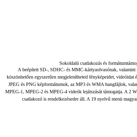
Sokoldalú csatlakozás és formátumtámo
A
beépített SD-, SDHC- és MMC-kártyaolvasónak
, valamint
köszönhetően egyszerűen megjelenítheted fényképeidet, videóidat és 
JPEG és PNG képformátumok
, az MP3 és WMA hangfájlok, vala
MPEG-1, MPEG-2 és MPEG-4 videók lejátszását támogatja. A
2 W-
csatlakozó is rendelkezésedre áll. A
19 nyelvű menü
magyar 