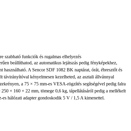
e szabható funkciók és rugalmas elhelyezés
rűen beállíthatod, az automatikus lejátszás pedig fényképekhez,
nt használható. A
Sencor SDF 1082 BK naptárat, órát, ébresztőt és
lt távirányítóval kényelmesen kezelheted, az asztali állvánnyal
szekrényen, a
75 × 75 mm-es VESA-rögzítés
segítségével pedig falra
e 250 × 160 × 22 mm, tömege 0,6 kg, tápellátásáról pedig a mellékelt
es hálózati adapter gondoskodik 5 V / 1,5 A kimenettel.