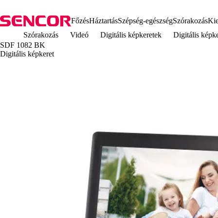
Főzés
Háztartás
Szépség-egészség
Szórakozás
Kie
Szórakozás
Videó
Digitális képkeretek
Digitális kép
SDF 1082 BK
Digitális képkeret