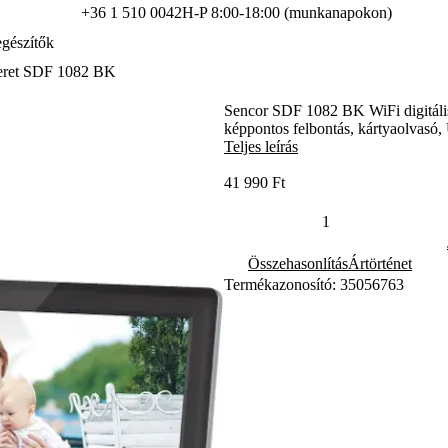
+36 1 510 0042
H-P 8:00-18:00 (munkanapokon)
gészítők
keret SDF 1082 BK
Sencor SDF 1082 BK WiFi digitális
képpontos felbontás, kártyaolvasó, 
Teljes leírás
41 990 Ft
Összehasonlítás
Ártörténet
Termékazonosító: 35056763