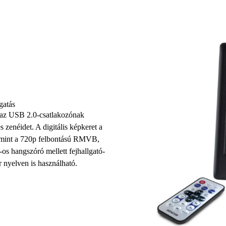
gatás
 az USB 2.0-csatlakozónak
zenéidet. A digitális képkeret a
mint a
720p felbontású
RMVB,
os hangszóró
mellett fejhallgató-
nyelven is használható.