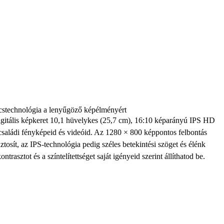
stechnológia a lenyűgöző képélményért
tális képkeret 10,1 hüvelykes (25,7 cm), 16:10 képarányú IPS HD
k családi fényképeid és videóid. Az 1280 × 800 képpontos felbontás
ztosít, az IPS-technológia pedig széles betekintési szöget és élénk
ontrasztot és a színtelítettséget saját igényeid szerint állíthatod be.