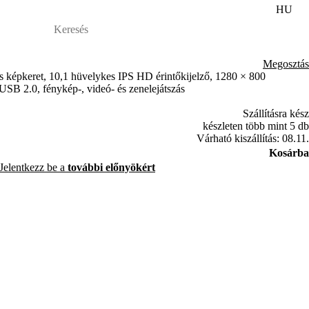
HU
Megosztás
 képkeret, 10,1 hüvelykes IPS HD érintőkijelző, 1280 × 800
USB 2.0, fénykép-, videó- és zenelejátszás
Szállításra kész
készleten több mint 5 db
Várható kiszállítás: 08.11.
Kosárba
Jelentkezz be a
további előnyökért