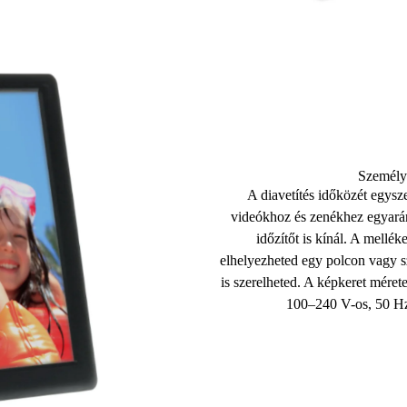
Személyr
A
diavetítés
időközét egysze
videókhoz és zenékhez egyará
időzítőt is kínál
. A melléke
elhelyezheted egy polcon vagy 
is szerelheted. A képkeret méret
100–240 V-os, 50 Hz-