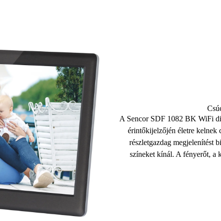
Csúc
A Sencor SDF 1082 BK WiFi digi
érintőkijelzőjén életre kelne
részletgazdag megjelenítést bi
színeket kínál. A fényerőt, a k