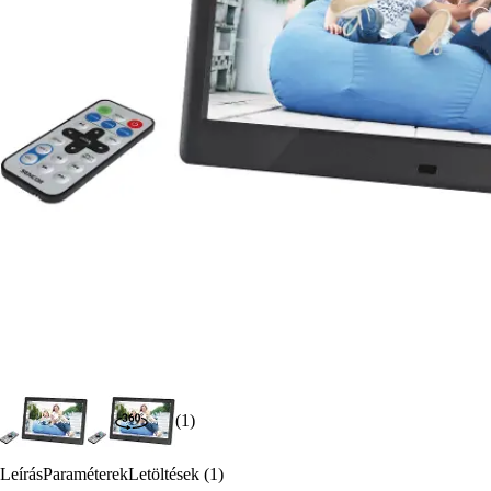
(1)
Leírás
Paraméterek
Letöltések (1)