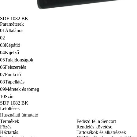
SDF 1082 BK
Paraméterek
01
Általános
02
03
Képátló
04
Kijelző
05
Tulajdonságok
06
Felszerelés
07
Funkció
08
Tápellátás
09
Méretek és tömeg
10
Szín
SDF 1082 BK
Letöltések
Használati útmutató
Termékek
Fedezd fel a Sencort
Főzés
Rendelés követése
Háztartás
Tartozékok és alkatrészek