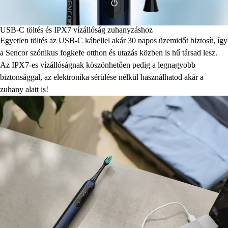
USB-C töltés és IPX7 vízállóság zuhanyzáshoz
Egyetlen töltés az USB-C kábellel akár 30 napos üzemidőt biztosít, így
a Sencor szónikus fogkefe otthon és utazás közben is hű társad lesz.
Az IPX7-es vízállóságnak köszönhetően pedig a legnagyobb
biztonsággal, az elektronika sérülése nélkül használhatod akár a
zuhany alatt is!