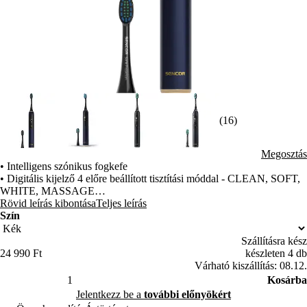
(16)
Megosztás
• Intelligens szónikus fogkefe
• Digitális kijelző 4 előre beállított tisztítási móddal - CLEAN, SOFT,
WHITE, MASSAGE
• Nyomásérzékelő védi az érzékeny ínyt a túlzott fogmosástól
Rövid leírás kibontása
Teljes leírás
• Az akkumulátor állapotának jelzése a kijelzőn
Szín
• Időszámláló az ajánlott fogmosási idővel 2 perc
• Kefefejcsere állapot és emlékeztető
Szállításra kész
• Az intelligens időzítő a Quadpacer technológiának köszönhetően 4
24 990 Ft
készleten 4 db
blokkra osztja a fogmosást a legjobb tisztítás érdekében
Várható kiszállítás: 08.12.
• Akár 38.000 fogmosási lépés/perc sebességgel
Kosárba
• Az akkumulátor napi használat mellett akár 30 napig is kitart
Jelentkezz be a
további előnyökért
• Töltés USB-C kábelen keresztül