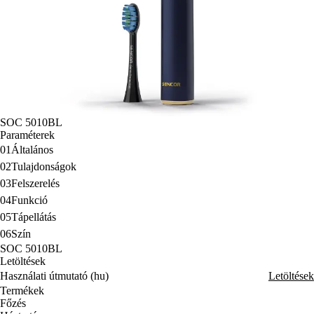
SOC 5010BL
Paraméterek
01
Általános
02
Tulajdonságok
03
Felszerelés
04
Funkció
05
Tápellátás
06
Szín
SOC 5010BL
Letöltések
Használati útmutató (hu)
Letöltések
Termékek
Főzés