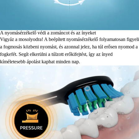
A nyomásérzékelő védi a zománcot és az ínyeket
Vigyáz a mosolyodra! A beépített nyomásérzékelő folyamatosan figyeli
a fogmosás közbeni nyomást, és azonnal jelez, ha túl erősen nyomod a
fogkefét. Segít elkerülni a túlzott erőkifejtést, így az ínyed
kíméletesebb ápolást kaphat minden nap.